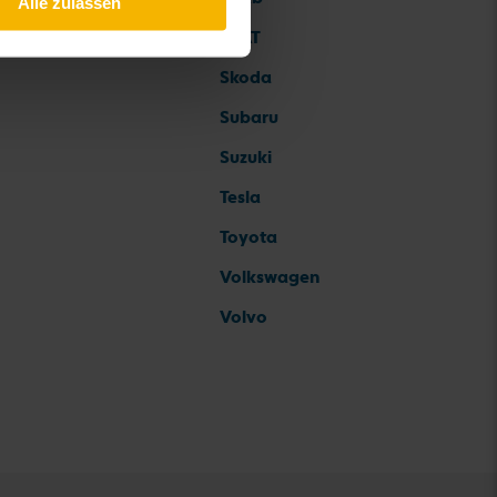
Alle zulassen
SEAT
Skoda
Subaru
Suzuki
Tesla
Toyota
Volkswagen
Volvo