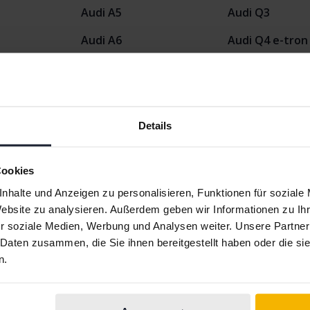
Audi A5
Audi Q3
Audi A6
Audi Q4 e-tron
Audi E-tron
Audi Q5
Audi Q2
Audi Q7
Details
Cookies
nhalte und Anzeigen zu personalisieren, Funktionen für soziale
Website zu analysieren. Außerdem geben wir Informationen zu I
r soziale Medien, Werbung und Analysen weiter. Unsere Partner
Automarken
 Daten zusammen, die Sie ihnen bereitgestellt haben oder die s
n.
Ferrari
Maserati
Fiat
Mazda