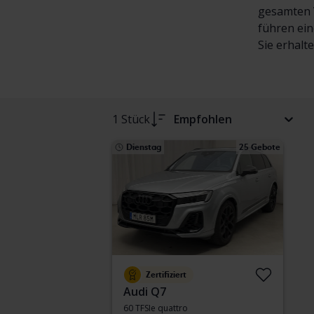
gesamten V
führen ein
Sie erhalt
1 Stück
Empfohlen
Dienstag
25 Gebote
Zertifiziert
Audi Q7
60 TFSIe quattro