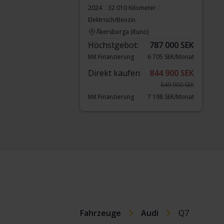
2024
32 010 Kilometer
Elektrisch/Benzin
Åkersberga (Runö)
Höchstgebot:
787 000 SEK
Mit Finanzierung
6 705 SEK/Monat
Direkt kaufen
844 900 SEK
849 900 SEK
Mit Finanzierung
7 198 SEK/Monat
Fahrzeuge
Audi
Q7