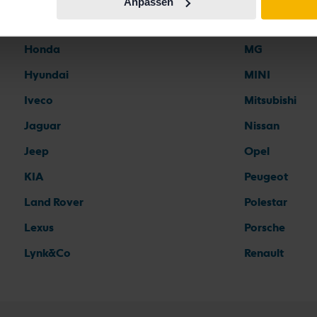
Anpassen
Ford
Mercedes
Honda
MG
Hyundai
MINI
Iveco
Mitsubishi
Jaguar
Nissan
Jeep
Opel
KIA
Peugeot
Land Rover
Polestar
Lexus
Porsche
Lynk&Co
Renault