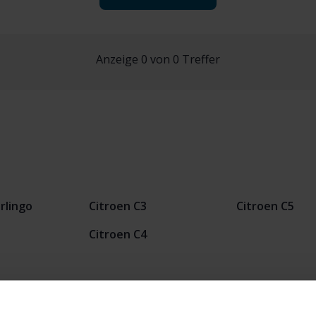
Anzeige 0 von 0 Treffer
rlingo
Citroen C3
Citroen C5
Citroen C4