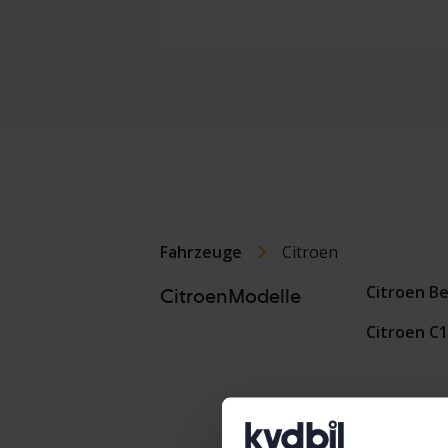
Fahrzeuge
Citroen
Citroen Be
CitroenModelle
Citroen C1