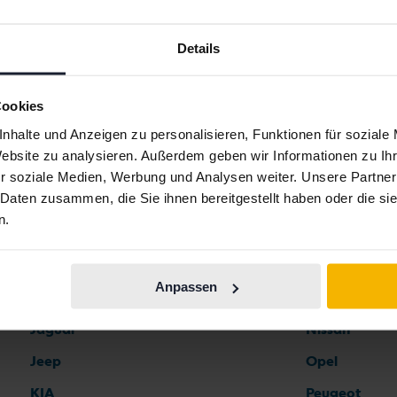
Details
Automarken
Cookies
nhalte und Anzeigen zu personalisieren, Funktionen für soziale
Ferrari
Maserati
Website zu analysieren. Außerdem geben wir Informationen zu I
Fiat
Mazda
r soziale Medien, Werbung und Analysen weiter. Unsere Partner
 Daten zusammen, die Sie ihnen bereitgestellt haben oder die s
Ford
Mercedes
n.
Honda
MG
Hyundai
MINI
Anpassen
Iveco
Mitsubishi
Jaguar
Nissan
Jeep
Opel
KIA
Peugeot