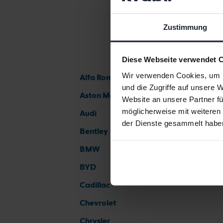
Zustimmung
Diese Webseite verwendet 
Wir verwenden Cookies, um I
Alfa Romeo
und die Zugriffe auf unsere 
Aston Martin
Website an unsere Partner fü
möglicherweise mit weiteren
Audi
der Dienste gesammelt habe
Bentley
BMW
BYD
Cadillac
Chevrolet
Chrysler