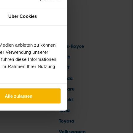
Über Cookies
 Medien anbieten zu können
Rolls-Royce
hrer Verwendung unserer
Saab
 führen diese Informationen
ie im Rahmen Ihrer Nutzung
SEAT
Skoda
Subaru
Alle zulassen
Suzuki
Tesla
Toyota
Volkswagen