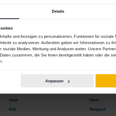
Details
Automarken
Cookies
Ferrari
Maserati
nhalte und Anzeigen zu personalisieren, Funktionen für soziale
Website zu analysieren. Außerdem geben wir Informationen zu I
Fiat
Mazda
r soziale Medien, Werbung und Analysen weiter. Unsere Partner
Ford
Mercedes
 Daten zusammen, die Sie ihnen bereitgestellt haben oder die s
n.
Honda
MG
Hyundai
MINI
Anpassen
Iveco
Mitsubishi
Jaguar
Nissan
Jeep
Opel
KIA
Peugeot