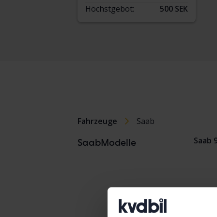
Höchstgebot:
500 SEK
Fahrzeuge
Saab
Saab 
SaabModelle