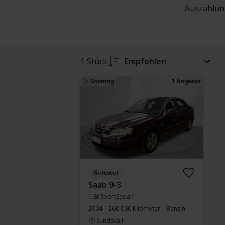
Auszahlung
1 Stück
Empfohlen
Sonntag
1 Angebot
Getestet
Saab 9-3
1.8t SportSedan
2004
260 060 Kilometer
Benzin
Sundsvall