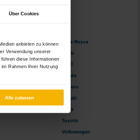
Über Cookies
Rolls-Royce
 Medien anbieten zu können
hrer Verwendung unserer
Saab
 führen diese Informationen
SEAT
ie im Rahmen Ihrer Nutzung
Skoda
Subaru
Alle zulassen
Suzuki
Tesla
Toyota
Volkswagen