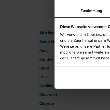
Zustimmung
Diese Webseite verwendet 
Alfa Romeo
Wir verwenden Cookies, um I
und die Zugriffe auf unsere 
Aston Martin
Website an unsere Partner fü
Audi
möglicherweise mit weiteren
der Dienste gesammelt habe
Bentley
BMW
BYD
Cadillac
Chevrolet
Chrysler