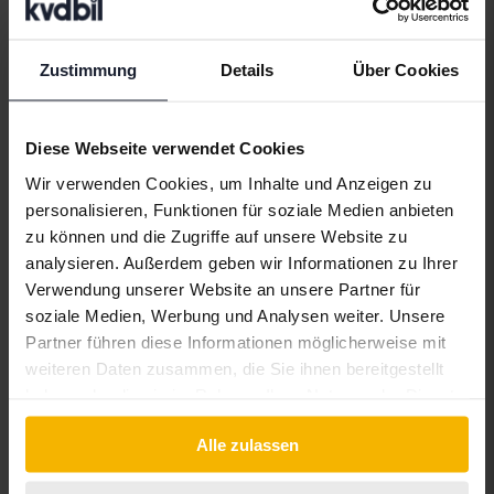
Automarken
Alfa Romeo
Hyundai
Peugeot
Zustimmung
Details
Über Cookies
Aston Martin
Iveco
Polestar
Audi
Jaguar
Porsche
Diese Webseite verwendet Cookies
Wir verwenden Cookies, um Inhalte und Anzeigen zu
Bentley
Jeep
Renault
personalisieren, Funktionen für soziale Medien anbieten
BMW
KIA
Rolls-Royce
zu können und die Zugriffe auf unsere Website zu
analysieren. Außerdem geben wir Informationen zu Ihrer
BYD
Land Rover
Saab
Verwendung unserer Website an unsere Partner für
Cadillac
Lexus
SEAT
soziale Medien, Werbung und Analysen weiter. Unsere
Partner führen diese Informationen möglicherweise mit
Chevrolet
Lynk&Co
Skoda
weiteren Daten zusammen, die Sie ihnen bereitgestellt
Chrysler
Maserati
Subaru
haben oder die sie im Rahmen Ihrer Nutzung der Dienste
gesammelt haben.
Citroen
Mazda
Suzuki
Alle zulassen
Dacia
Mercedes
Tesla