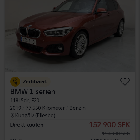
Zertifiziert
BMW 1-serien
118i 5dr, F20
2019
77 550 Kilometer
Benzin
Kungälv (Ellesbo)
152 900 SEK
Direkt kaufen
154 900 SEK