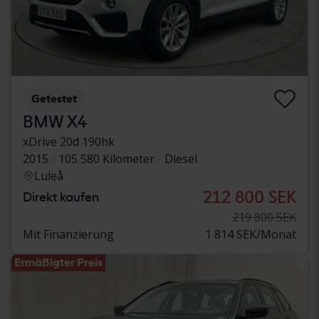
Getestet
BMW X4
xDrive 20d 190hk
2015
105 580 Kilometer
Diesel
Luleå
212 800 SEK
Direkt kaufen
219 800 SEK
Mit Finanzierung
1 814 SEK/Monat
Ermäßigter Preis