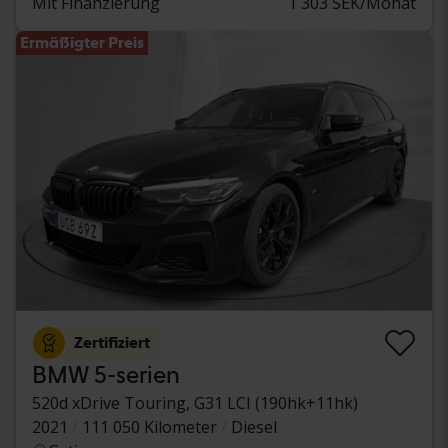
Mit Finanzierung
1 303 SEK/Monat
Ermäßigter Preis
Zertifiziert
BMW 5-serien
520d xDrive Touring, G31 LCI (190hk+11hk)
2021
111 050 Kilometer
Diesel