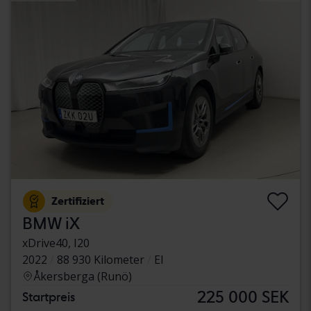
Zertifiziert
BMW iX
xDrive40, I20
2022
88 930 Kilometer
El
Åkersberga (Runö)
225 000 SEK
Startpreis