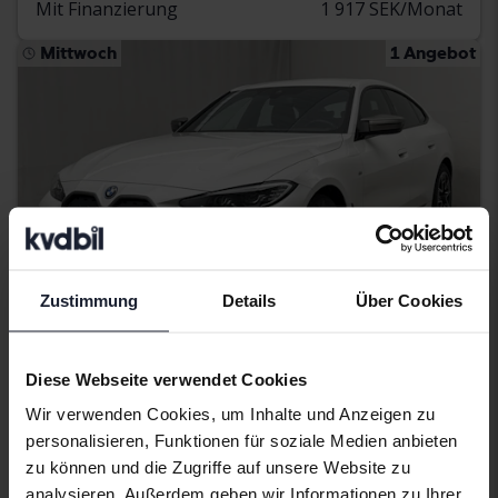
Mit Finanzierung
1 917 SEK/Monat
Mittwoch
1 Angebot
Zustimmung
Details
Über Cookies
Diese Webseite verwendet Cookies
Zertifiziert
Wir verwenden Cookies, um Inhalte und Anzeigen zu
BMW i4
personalisieren, Funktionen für soziale Medien anbieten
M50 xDrive, G26
zu können und die Zugriffe auf unsere Website zu
2024
45 130 Kilometer
El
analysieren. Außerdem geben wir Informationen zu Ihrer