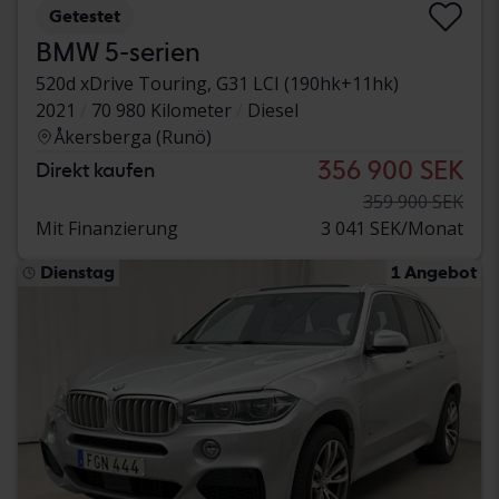
Getestet
BMW 5-serien
520d xDrive Touring, G31 LCI (190hk+11hk)
2021
70 980 Kilometer
Diesel
Åkersberga (Runö)
356 900 SEK
Direkt kaufen
359 900 SEK
Mit Finanzierung
3 041 SEK/Monat
Dienstag
1 Angebot