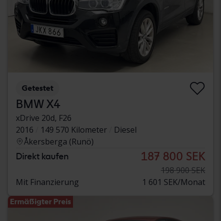
Getestet
BMW X4
xDrive 20d, F26
2016
149 570 Kilometer
Diesel
Åkersberga (Runö)
187 800 SEK
Direkt kaufen
198 900 SEK
Mit Finanzierung
1 601 SEK/Monat
Ermäßigter Preis