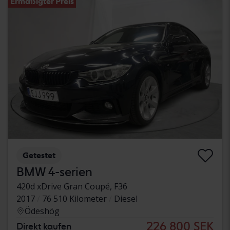
Ermäßigter Preis
Getestet
BMW 4-serien
420d xDrive Gran Coupé, F36
2017
76 510 Kilometer
Diesel
Ödeshög
226 800 SEK
Direkt kaufen