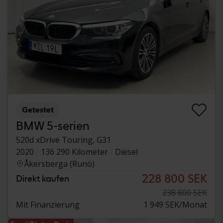
Getestet
BMW 5-serien
520d xDrive Touring, G31
2020
136 290 Kilometer
Diesel
Åkersberga (Runö)
228 800 SEK
Direkt kaufen
238 800 SEK
Mit Finanzierung
1 949 SEK/Monat