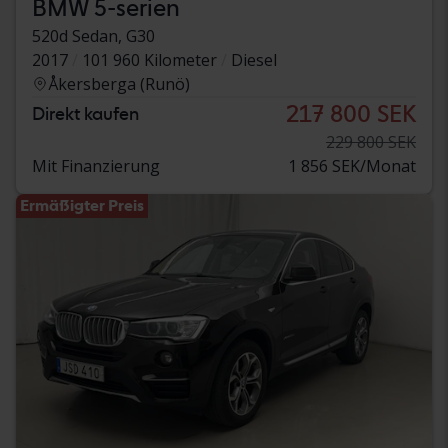
BMW 5-serien
520d Sedan, G30
2017
101 960 Kilometer
Diesel
Åkersberga (Runö)
217 800 SEK
Direkt kaufen
229 800 SEK
Mit Finanzierung
1 856 SEK/Monat
Ermäßigter Preis