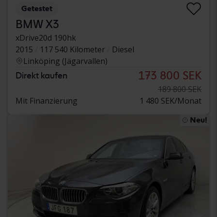
Getestet
BMW X3
xDrive20d 190hk
2015
117 540 Kilometer
Diesel
Linköping (Jägarvallen)
173 800 SEK
Direkt kaufen
189 800 SEK
Mit Finanzierung
1 480 SEK/Monat
Neu!