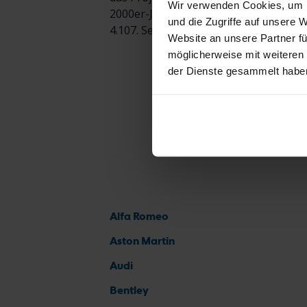
Wir verwenden Cookies, um I
2000er-Jahren mit einer Ausnahme – d
und die Zugriffe auf unsere 
4.107. Seitdem wurde das Modellprogr
Website an unsere Partner fü
möglicherweise mit weiteren
der Dienste gesammelt habe
Alfa Romeo
Aston Martin
Audi
Bentley