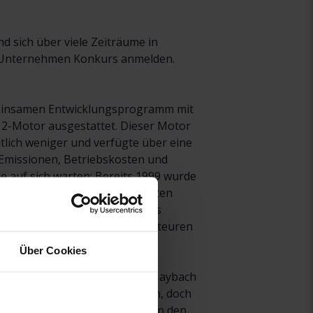
d sich über viele Zeiträume in
das Unternehmen Konkurs anmelden.
emeinsamen Entwicklungsprogramm mit
12-Motor ausgestattet. Dieser Motor
tlich weniger und verfügte über eine
 Emissionen, Betriebskosten und
e auf sich warten: Bereits 1999 wurde
Year“ gekürt. Eines der stärksten
ts der Größe und Leistung des
m exklusiven Segment der sehr teuren
Über Cookies
-Jahre große Anstrengungen, Maybach
 Fachpresse sehr gute Kritiken, doch
käufe von Rolls-Royce stiegen in den