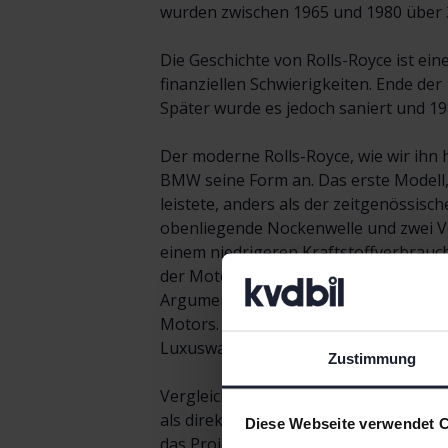
wurden zwischen 1965 und 1980 über 3
Die Geschichte von Rolls-Royce ist ei
finanziellen Schwierigkeiten. Ende de
Später wurde es jedoch saniert und 1
Der moderne Rolls-Royce, wie wir ih
BMW seine Form an. Das erste Modell,
leistete, anders als der zeitgenössis
obenliegende Nockenwelle und zwei Ven
einem niedrigeren Kraftstoffverbrauch
der Motor von einer internationalen J
Argumente für diese Auszeichnung wa
Motors. Damit etablierte sich die Ma
Luxuswagen.
Zustimmung
Vergleichbare Fahrzeuge gibt es nic
als direkten Konkurrenten von Rolls-R
Diese Webseite verwendet 
das Projekt erwies sich als Fehlschlag