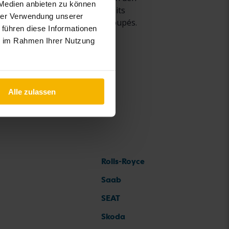
 Medien anbieten zu können
 verkauft, waren es 2018 bereits
hrer Verwendung unserer
sinen, Cabriolets, SUVs und Coupés.
 führen diese Informationen
ie im Rahmen Ihrer Nutzung
Alle zulassen
Rolls-Royce
Saab
SEAT
Skoda