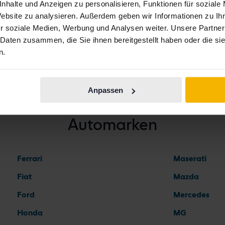
nhalte und Anzeigen zu personalisieren, Funktionen für soziale
er Finanzkrise 2009 – stetig an. Wurden 2005 796 Fahrzeuge
Website zu analysieren. Außerdem geben wir Informationen zu I
amm deutlich erweitert und umfasst heute viertürige Limou
r soziale Medien, Werbung und Analysen weiter. Unsere Partner
 Daten zusammen, die Sie ihnen bereitgestellt haben oder die s
n.
Anpassen
Automarken
Ferrari
Maserati
Fiat
Mazda
Ford
Mercedes
Honda
MG