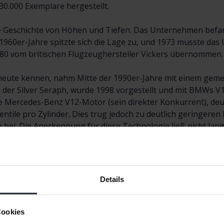
0.000 Exemplare hergestellt.
ne Geschichte von Höhen und Tiefen. Das Unternehmen befan
r 1960er-Jahre spitzte sich die Lage zu, und 1973 musste 
980 vom britischen Flugzeughersteller Vickers übernommen.
n heute kennen, nahm Mitte der 1990er-Jahre mit einem g
 der Silver Seraph, wurde 1998 vorgestellt und mit BMWs V
che Mercedes-Benz V12-Motor (sein direkter Konkurrent), deu
tile pro Zylinder. Dies trug jedoch zu deutlich geringeren
 bei. Die Anerkennung für diese Technologie ließ nicht lang
ury aus Motorjournalisten zum „International Engine of the 
ren die beeindruckend niedrigen Verbrauchswerte angesich
rke Rolls-Royce wieder als ernstzunehmender Akteur in ihre
Details
ht viele, doch Mercedes-Benz unternahm Anfang der 2000er
oyce und Bentley wiederzubeleben. Maybach erhielt von der
Cookies
, und die Marke wurde schließlich eingestellt. Die Gesamtver