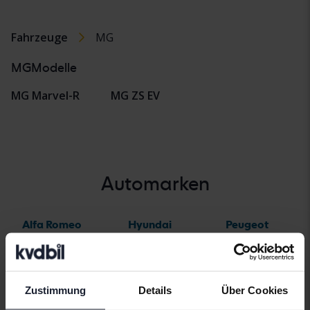
Fahrzeuge
MG
MGModelle
MG Marvel-R
MG ZS EV
Automarken
Alfa Romeo
Hyundai
Peugeot
Aston Martin
Iveco
Polestar
Audi
Jaguar
Porsche
Zustimmung
Details
Über Cookies
Bentley
Jeep
Renault