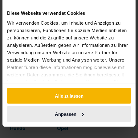
BMW
KIA
Rolls-Royce
Diese Webseite verwendet Cookies
BYD
Land Rover
Saab
Wir verwenden Cookies, um Inhalte und Anzeigen zu
Cadillac
Lexus
SEAT
personalisieren, Funktionen für soziale Medien anbieten
zu können und die Zugriffe auf unsere Website zu
Chevrolet
Lynk&Co
Skoda
analysieren. Außerdem geben wir Informationen zu Ihrer
Chrysler
Maserati
Subaru
Verwendung unserer Website an unsere Partner für
soziale Medien, Werbung und Analysen weiter. Unsere
Citroen
Mazda
Suzuki
Partner führen diese Informationen möglicherweise mit
Dacia
Mercedes
Tesla
weiteren Daten zusammen, die Sie ihnen bereitgestellt
haben oder die sie im Rahmen Ihrer Nutzung der Dienste
Dodge
MG
Toyota
gesammelt haben.
Ferrari
MINI
Volkswagen
Alle zulassen
Fiat
Mitsubishi
Volvo
Anpassen
Ford
Nissan
Honda
Opel