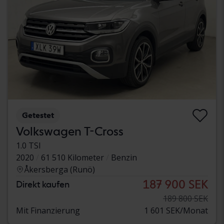
Getestet
Volkswagen T-Cross
1.0 TSI
2020
61 510 Kilometer
Benzin
Åkersberga (Runö)
187 900 SEK
Direkt kaufen
189 800 SEK
Mit Finanzierung
1 601 SEK/Monat