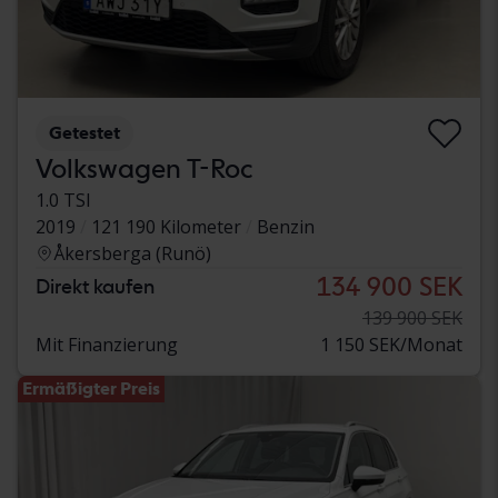
Getestet
Volkswagen T-Roc
1.0 TSI
2019
121 190 Kilometer
Benzin
Åkersberga (Runö)
134 900 SEK
Direkt kaufen
139 900 SEK
Mit Finanzierung
1 150 SEK/Monat
Ermäßigter Preis