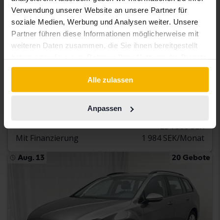
Verwendung unserer Website an unsere Partner für
soziale Medien, Werbung und Analysen weiter. Unsere
Partner führen diese Informationen möglicherweise mit
Zertifiziert
weiteren Daten zusammen, die Sie ihnen bereitgestellt
haben oder die sie im Rahmen Ihrer Nutzung der Dienste
Volkswagen Passat
gesammelt haben.
2.0 TDI Sportscombi 4MOTION
Alle zulassen
2020
90 960 Kilometer
Diesel
Åkersberga (Runö)
Anpassen
232 900 SEK
Direkt kaufen
234 900 SEK
Mit Finanzierung
1 984 SEK/Monat
Aug. 13
20 Gebote