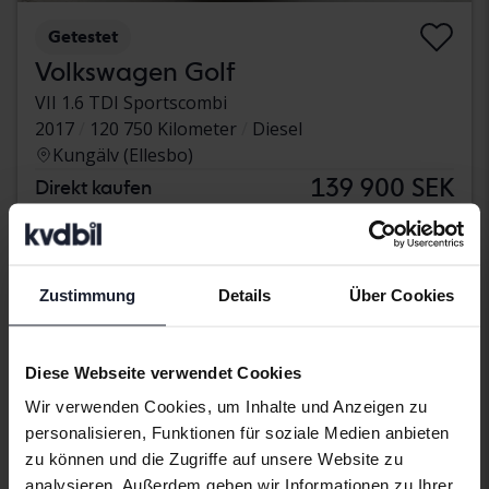
Getestet
Volkswagen Golf
VII 1.6 TDI Sportscombi
2017
120 750 Kilometer
Diesel
Kungälv (Ellesbo)
139 900 SEK
Direkt kaufen
Mit Finanzierung
1 192 SEK/Monat
Ermäßigter Preis
Zustimmung
Details
Über Cookies
Diese Webseite verwendet Cookies
Wir verwenden Cookies, um Inhalte und Anzeigen zu
personalisieren, Funktionen für soziale Medien anbieten
zu können und die Zugriffe auf unsere Website zu
analysieren. Außerdem geben wir Informationen zu Ihrer