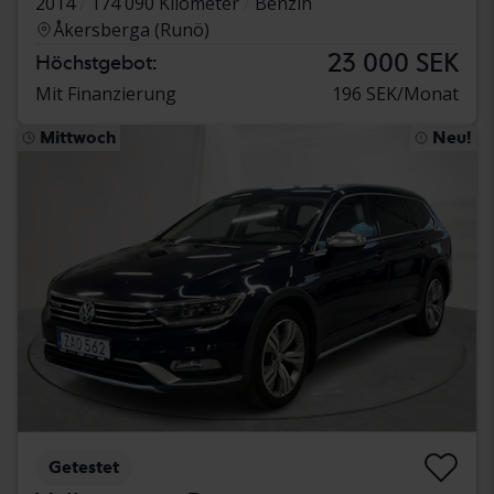
2014
174 090 Kilometer
Benzin
Åkersberga (Runö)
23 000 SEK
Höchstgebot:
Mit Finanzierung
196 SEK/Monat
Mittwoch
Neu!
Getestet