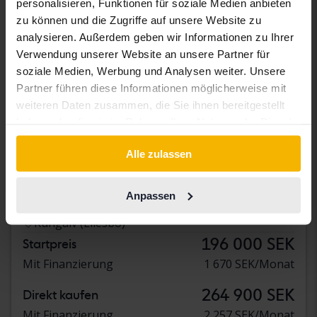
personalisieren, Funktionen für soziale Medien anbieten
zu können und die Zugriffe auf unsere Website zu
analysieren. Außerdem geben wir Informationen zu Ihrer
Verwendung unserer Website an unsere Partner für
soziale Medien, Werbung und Analysen weiter. Unsere
Partner führen diese Informationen möglicherweise mit
weiteren Daten zusammen, die Sie ihnen bereitgestellt
haben oder die sie im Rahmen Ihrer Nutzung der Dienste
gesammelt haben.
Zertifiziert
Alle zulassen
Volvo V60
D4
Anpassen
2020
86 730 Kilometer
Diesel
Kungälv (Ellesbo)
196 000 SEK
Startpreis
Mit Finanzierung
1 670 SEK/Monat
264 900 SEK
Direkt kaufen
Mit Finanzierung
2 257 SEK/Monat