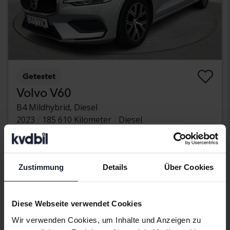
Getestet
Volvo V60
B4 Mildhybrid, Diesel
2023
185 610 Kilometer
Diesel
Linköping (Jägarvallen)
118 000 SEK
Höchstgebot:
Mit Finanzierung
1 005 SEK/Monat
Zustimmung
Details
Über Cookies
Aug. 20
Diese Webseite verwendet Cookies
Wir verwenden Cookies, um Inhalte und Anzeigen zu