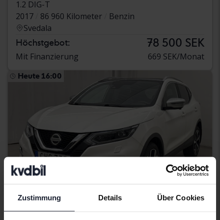
1.2 DIG-T
2017
86 960 Kilometer
Benzin
Svedala
78 500 SEK
Höchstgebot:
Mit Finanzierung
669 SEK/Monat
Heute 16:00
Zustimmung
Details
Über Cookies