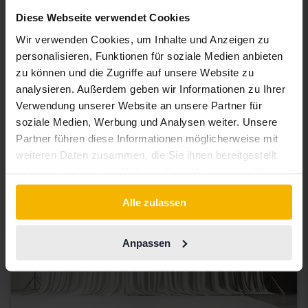
Getestet
Diese Webseite verwendet Cookies
Nissan Qashqai
Wir verwenden Cookies, um Inhalte und Anzeigen zu
1.2 DIG-T
personalisieren, Funktionen für soziale Medien anbieten
2018
83 590 Kilometer
Benzin
zu können und die Zugriffe auf unsere Website zu
Åkersberga (Runö)
analysieren. Außerdem geben wir Informationen zu Ihrer
82 000 SEK
Startpreis
Verwendung unserer Website an unsere Partner für
Mit Finanzierung
699 SEK/Monat
soziale Medien, Werbung und Analysen weiter. Unsere
Partner führen diese Informationen möglicherweise mit
Demnächst
weiteren Daten zusammen, die Sie ihnen bereitgestellt
haben oder die sie im Rahmen Ihrer Nutzung der Dienste
gesammelt haben.
Alle zulassen
Anpassen