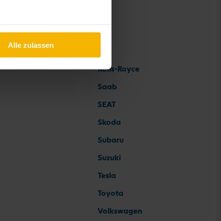
Alle zulassen
Rolls-Royce
Saab
SEAT
Skoda
Subaru
Suzuki
Tesla
Toyota
Volkswagen