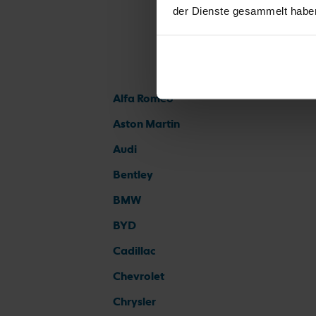
der Dienste gesammelt habe
Alfa Romeo
Aston Martin
Audi
Bentley
BMW
BYD
Cadillac
Chevrolet
Chrysler