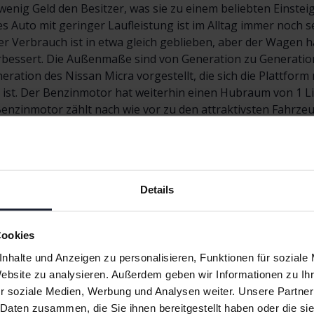
wenig Geld den Besitzer, was sie zu einem beliebten Einste
 Auto mit geringer Laufleistung ist im Alltag immer noch seh
Der Verbrauch ist in etwa gleich geblieben, aber der Wagen h
erbessert. Die Außenmaße sind von Generation zu Generati
ation des Nissan Micra vorgestellt, die sich die Plattform mi
ist. Der Benzinmotor hat weiterhin einen Hubraum von 1 Lit
enzinmotor zählt nach wie vor zu den attraktivsten Fahrzeu
Details
ke
Nissan Micra
Nissan Qashqa
AF
Nissan Navara
Nissan X-Trail
Cookies
nhalte und Anzeigen zu personalisieren, Funktionen für soziale
Website zu analysieren. Außerdem geben wir Informationen zu I
r soziale Medien, Werbung und Analysen weiter. Unsere Partner
 Daten zusammen, die Sie ihnen bereitgestellt haben oder die s