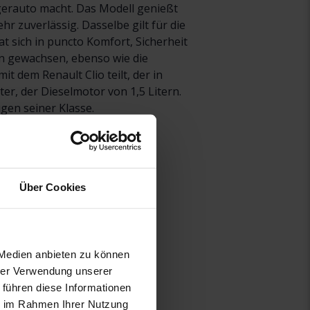
igerauto macht. Das Modell genießt
r zuverlässig. Dasselbe gilt für die
at sich in puncto Komfort, Sicherheit
on gewachsen, ebenso wie die
t dem Renault Clio teilt, der in
er, der Dieselmotor von 1,5 Litern.
gen seiner Klasse.
Über Cookies
i
 Medien anbieten zu können
hrer Verwendung unserer
 führen diese Informationen
ie im Rahmen Ihrer Nutzung