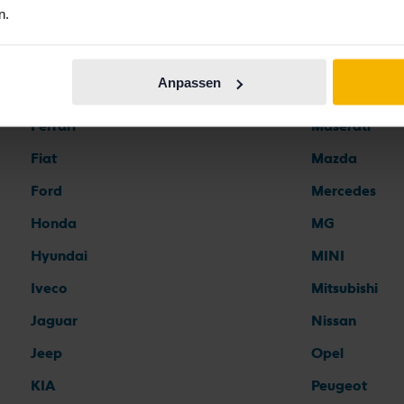
n.
Automarken
Anpassen
Ferrari
Maserati
Fiat
Mazda
Ford
Mercedes
Honda
MG
Hyundai
MINI
Iveco
Mitsubishi
Jaguar
Nissan
Jeep
Opel
KIA
Peugeot