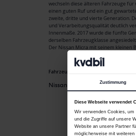
wechseln diese älteren Fahrzeuge für 
einen guten Ruf und ein gut gewartetes
zweite, dritte und vierte Generation. 
und Verarbeitungsqualität deutlich v
Innenmaße. 2017 wurde die fünfte Gener
derselben Fahrzeugklasse angesiedelt 
Der Nissan Micra mit seinem kleinen B
Fahrzeuge
Nissan
Micra
Zustimmung
Nissan Ju
NissanModelle
Nissan LE
Diese Webseite verwendet 
Wir verwenden Cookies, um I
und die Zugriffe auf unsere 
Website an unsere Partner fü
möglicherweise mit weiteren