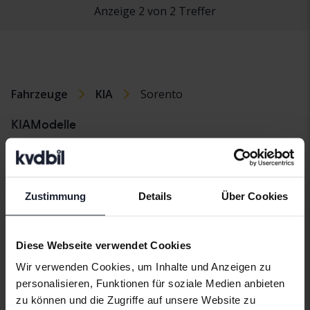
Anzeige 2 von 2 Treffer
Fahrzeuge
KIA
Sorento
KIAModelle
KIA Cee’d
KIA Picanto
KIA Soul
KIA EV6
KIA Rio
KIA Sportage
Zustimmung
Details
Über Cookies
KIA Niro
KIA Sorento
KIA Venga
Diese Webseite verwendet Cookies
Wir verwenden Cookies, um Inhalte und Anzeigen zu
personalisieren, Funktionen für soziale Medien anbieten
Automarken
zu können und die Zugriffe auf unsere Website zu