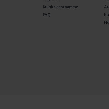
Kuinka testaamme
Au
FAQ
Ku
No