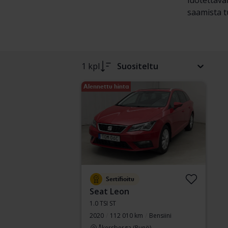
luotettava
saamista tu
1 kpl
Suositeltu
Alennettu hinta
Sertifioitu
Seat Leon
1.0 TSI ST
2020
112 010 km
Bensiini
Åkersberga (Runö)