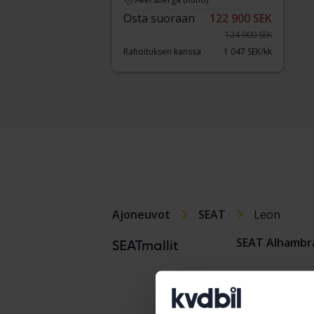
Osta suoraan
122 900 SEK
124 900 SEK
Rahoituksen kanssa
1 047 SEK/kk
Ajoneuvot
SEAT
Leon
SEAT Alhambr
SEATmallit