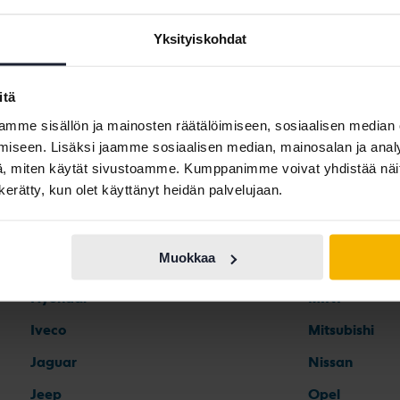
Yksityiskohdat
itä
Automerkit
mme sisällön ja mainosten räätälöimiseen, sosiaalisen median
iseen. Lisäksi jaamme sosiaalisen median, mainosalan ja analy
, miten käytät sivustoamme. Kumppanimme voivat yhdistää näitä t
Ferrari
Maserati
n kerätty, kun olet käyttänyt heidän palvelujaan.
Fiat
Mazda
Ford
Mercedes
Muokkaa
Honda
MG
Hyundai
MINI
Iveco
Mitsubishi
Jaguar
Nissan
Jeep
Opel