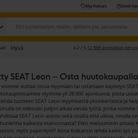
Myy Kvdcars
Usein ky
ty SEAT Leon – Osta huutokaupalla t
a voimme auttaa sinua myymään tai ostamaan käytetyn SEAT
okaupoissamme myimme yli 28 000 ajoneuvoa, joista useat 
hdä tuotteen SEAT Leon myymisestä yksinkertaista ja helpp
 sinulla on edessäsi paljon aikaa vievää työtä, jonka voimme 
hdistaa SEAT Leon-autosi sekä sisältä että ulkoa, sinulla on 
ja huolehtia kaikesta mainonnasta? Etkö mieluummin antaisi 
essin, myös paperityöt? Anna Kvdcarsin tehdä kaikki työ p