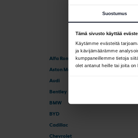
Suostumus
Tämä sivusto käyttää eväste
Käytämme evästeitä tarjoama
ja kävijämäärämme analysoim
kumppaneillemme tietoja siitä
Alfa Romeo
olet antanut heille tai joita o
Aston Martin
Audi
Bentley
BMW
BYD
Cadillac
Chevrolet