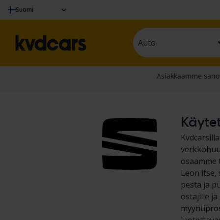
Suomi
Auto
Käytet
Kvdcarsill
verkkohuut
osaamme te
Leon itse,
pestä ja pu
ostajille 
myyntipros