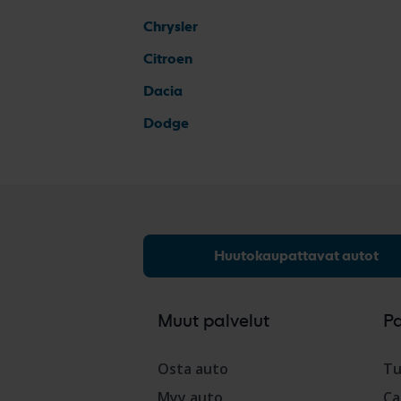
Chrysler
Citroen
Dacia
Dodge
Huutokaupattavat autot
Muut palvelut
P
Osta auto
Tu
Myy auto
Ca