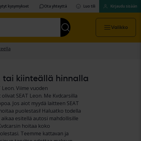
sytyt kysymykset
Ota yhteyttä
Luo tili
Kirjaudu sisään
Valikko
ai kiinteällä hinnalla
 Leon. Viime vuoden
olivat SEAT Leon. Me Kvdcarsilla
oa. Jos aiot myydä laitteen SEAT
hoitaa puolestasi! Haluatko todella
aikaa esitellä autosi mahdollisille
Kvdcarsin hoitaa koko
uolestasi. Teemme kattavan ja