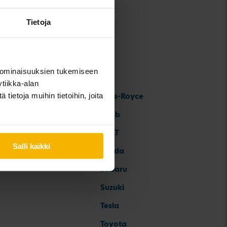
Tietoja
 ominaisuuksien tukemiseen
tiikka-alan
ietoja muihin tietoihin, joita
Rolls-Royce
Saab
SEAT
Salli kaikki
Skoda
Subaru
Suzuki
Tesla
Toyota