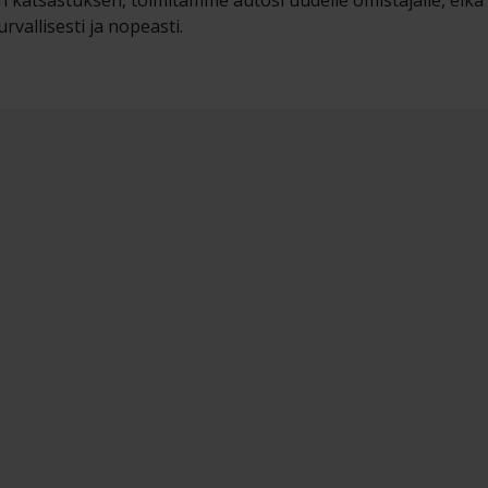
n katsastuksen, toimitamme autosi uudelle omistajalle, eik
rvallisesti ja nopeasti.