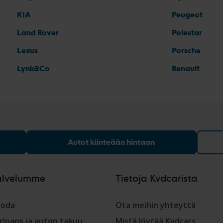
KIA
Peugeot
Land Rover
Polestar
Lexus
Porsche
Lynk&Co
Renault
Autot kiinteään hintaan
alvelumme
Tietoja Kvdcarista
oda
Ota meihin yhteyttä
rloans ja auton takuu
Mistä löytää Kvdcars