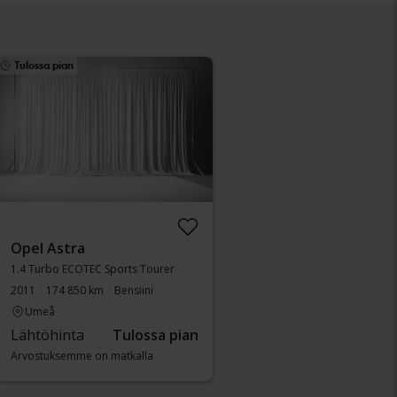
Tulossa pian
Opel Astra
1.4 Turbo ECOTEC Sports Tourer
2011
174 850 km
Bensiini
Umeå
Lähtöhinta
Tulossa pian
Arvostuksemme on matkalla