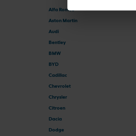
Alfa Romeo
Aston Martin
Audi
Bentley
BMW
BYD
Cadillac
Chevrolet
Chrysler
Citroen
Dacia
Dodge