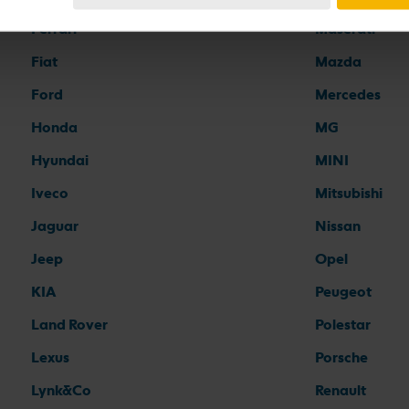
Ferrari
Maserati
Fiat
Mazda
Ford
Mercedes
Honda
MG
Hyundai
MINI
Iveco
Mitsubishi
Jaguar
Nissan
Jeep
Opel
KIA
Peugeot
Land Rover
Polestar
Lexus
Porsche
Lynk&Co
Renault