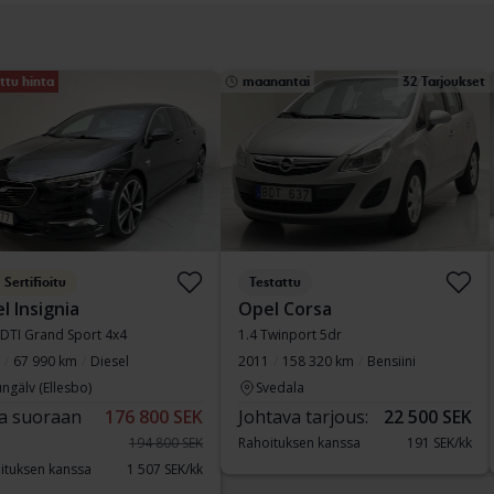
ttu hinta
maanantai
32 Tarjoukset
Sertifioitu
Testattu
l Insignia
Opel Corsa
CDTI Grand Sport 4x4
1.4 Twinport 5dr
67 990 km
Diesel
2011
158 320 km
Bensiini
ngälv (Ellesbo)
Svedala
a suoraan
176 800 SEK
Johtava tarjous:
22 500 SEK
194 800 SEK
Rahoituksen kanssa
191 SEK/kk
ituksen kanssa
1 507 SEK/kk