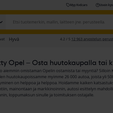
Myy Kvdcars
Usein ky
ty Opel – Osta huutokaupalla tai ki
o aiemmin omistaman Opelin ostamista tai myyntiä? Silloin K
en huutokaupoissamme myimme 26 000 autoa, joista yli 500 
yminen on helppoa ja helppoa. Hoidamme kaiken katsastuks
htiin, mainontaan ja markkinoinnin, autosi esittelyn mahdolli
nnin, loppumaksun sinulle ja toimituksen ostajalle.