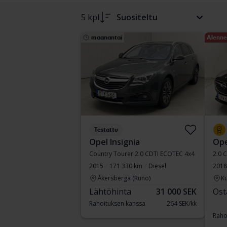
5 kpl
Suositeltu
maanantai
Alenne
Testattu
Opel Insignia
Ope
Country Tourer 2.0 CDTI ECOTEC 4x4
2.0 
2015
171 330 km
Diesel
2018
Åkersberga (Runö)
Ku
Lähtöhinta
31 000 SEK
Ost
Rahoituksen kanssa
264 SEK/kk
Raho