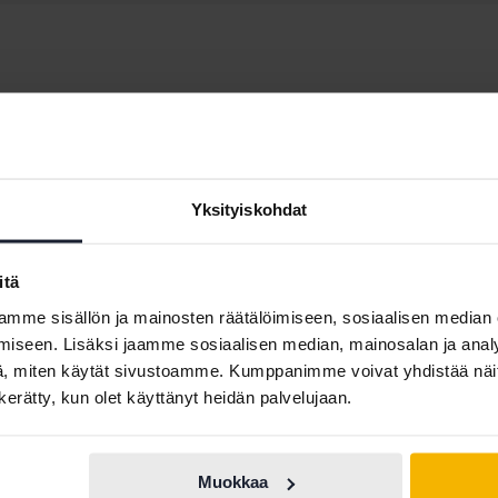
Opel Insignia
Opel Zafira
Yksityiskohdat
Opel Mokka
itä
mme sisällön ja mainosten räätälöimiseen, sosiaalisen median
iseen. Lisäksi jaamme sosiaalisen median, mainosalan ja analy
, miten käytät sivustoamme. Kumppanimme voivat yhdistää näitä t
n kerätty, kun olet käyttänyt heidän palvelujaan.
Automerkit
Muokkaa