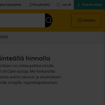
sytyt kysymykset
Ota yhteyttä
Luo tili
Kirjaudu sisään
Valikko
inteällä hinnalla
vdcars on oikea paikka sinulle.
oli Opel-autoja. Me Kvdcarsilla
esta autosi pesuun ja sisustuksen
sille ostajille, myyntitapahtuman,