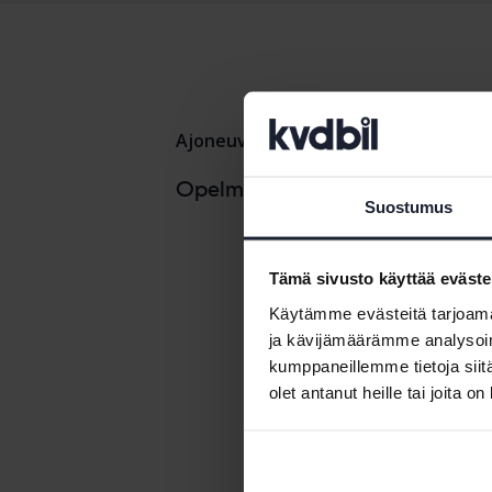
Ajoneuvot
Opel
Opel Astra
Opelmallit
Suostumus
Opel Corsa
Tämä sivusto käyttää eväste
Käytämme evästeitä tarjoama
ja kävijämäärämme analysoim
kumppaneillemme tietoja siitä
olet antanut heille tai joita o