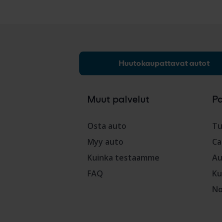
Huutokaupattavat autot
Muut palvelut
P
Osta auto
Tu
Myy auto
Ca
Kuinka testaamme
Au
FAQ
Ku
No