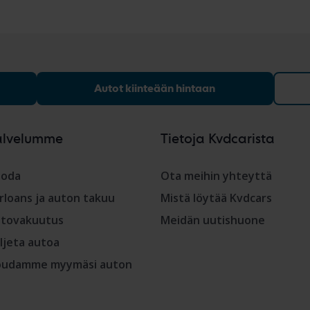
Autot kiinteään hintaan
alvelumme
Tietoja Kvdcarista
oda
Ota meihin yhteyttä
rloans ja auton takuu
Mistä löytää Kvdcars
tovakuutus
Meidän uutishuone
ljeta autoa
udamme myymäsi auton