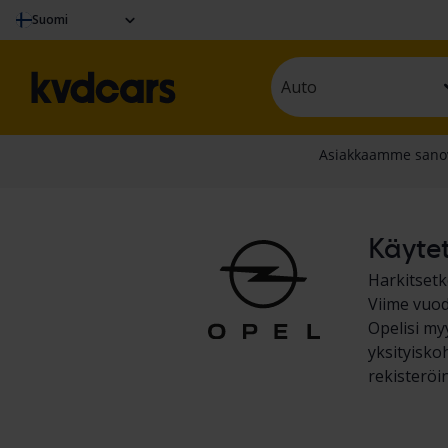
Suomi
Auto
Käytet
Harkitsetk
Viime vuod
Opelisi my
yksityisko
rekisteröi