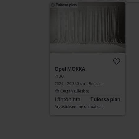
Tulossa pian
Opel MOKKA
P130
2024
20 340 km
Bensiini
Kungälv (Ellesbo)
Lähtöhinta
Tulossa pian
Arvostuksemme on matkalla