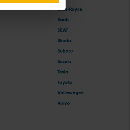
Rolls-Royce
Saab
SEAT
Skoda
Subaru
Suzuki
Tesla
Toyota
Volkswagen
Volvo