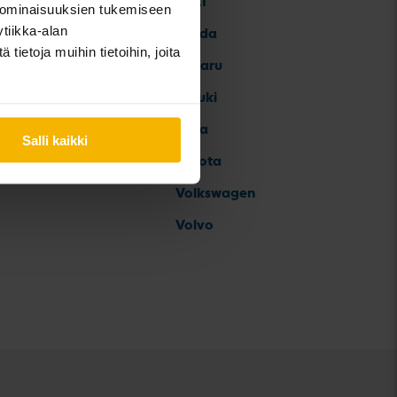
SEAT
 ominaisuuksien tukemiseen
tiikka-alan
Skoda
ietoja muihin tietoihin, joita
Subaru
Suzuki
Tesla
Salli kaikki
Toyota
Volkswagen
Volvo