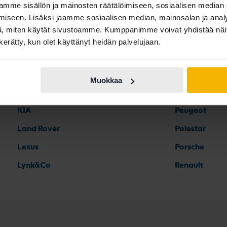
Ford
Mercedes
mme sisällön ja mainosten räätälöimiseen, sosiaalisen median
iseen. Lisäksi jaamme sosiaalisen median, mainosalan ja analy
Honda
MG
, miten käytät sivustoamme. Kumppanimme voivat yhdistää näitä t
Hyundai
MINI
n kerätty, kun olet käyttänyt heidän palvelujaan.
Iveco
Mitsubishi
Jaguar
Nissan
Muokkaa
Jeep
Opel
KIA
Peugeot
Land Rover
Polestar
Lexus
Porsche
Lynk&Co
Renault