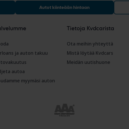
Autot kiinteään hintaan
alvelumme
Tietoja Kvdcarista
oda
Ota meihin yhteyttä
rloans ja auton takuu
Mistä löytää Kvdcars
tovakuutus
Meidän uutishuone
ljeta autoa
udamme myymäsi auton