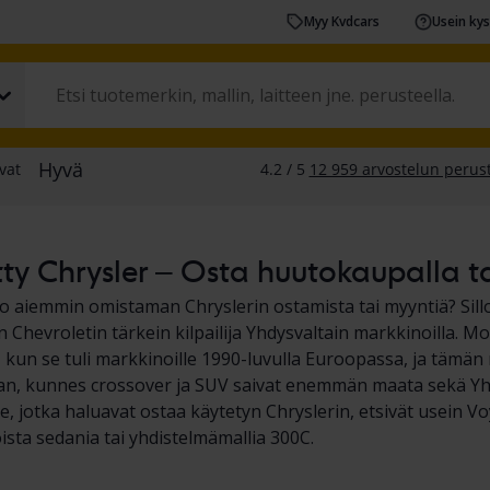
Myy Kvdcars
Usein ky
ty Chrysler – Osta huutokaupalla ta
o aiemmin omistaman Chryslerin ostamista tai myyntiä? Sillo
n Chevroletin tärkein kilpailija Yhdysvaltain markkinoilla. M
 kun se tuli markkinoille 1990-luvulla Euroopassa, ja tämän 
an, kunnes crossover ja SUV saivat enemmän maata sekä Yh
, jotka haluavat ostaa käytetyn Chryslerin, etsivät usein Vo
ista sedania tai yhdistelmämallia 300C.