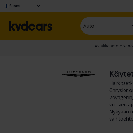
Suomi
Auto
Käytet
Harkitsetk
Chrysler o
Voyagerin,
vuosien aj
Nykyään ne
vaihtoehto