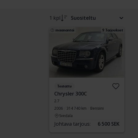
1 kpl
Suositeltu
maanantai
9 Tarjoukset
Testattu
Chrysler 300C
2.7
2006
314 740 km
Bensiini
Svedala
Johtava tarjous:
6 500 SEK