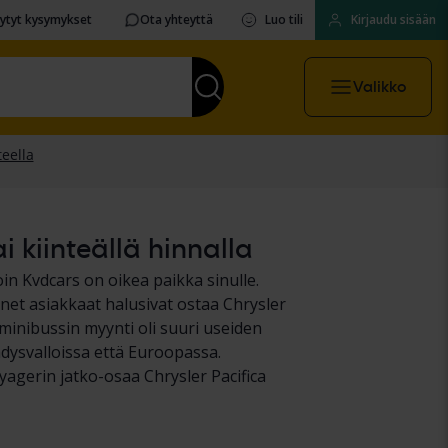
sytyt kysymykset
Ota yhteyttä
Luo tili
Kirjaudu sisään
Valikko
i kiinteällä hinnalla
in Kvdcars on oikea paikka sinulle.
onet asiakkaat halusivat ostaa Chrysler
minibussin myynti oli suuri useiden
dysvalloissa että Euroopassa.
yagerin jatko-osaa Chrysler Pacifica