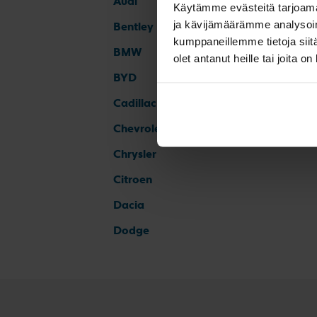
Audi
Käytämme evästeitä tarjoama
ja kävijämäärämme analysoim
Bentley
kumppaneillemme tietoja siitä
BMW
olet antanut heille tai joita o
BYD
Cadillac
Chevrolet
Chrysler
Citroen
Dacia
Dodge