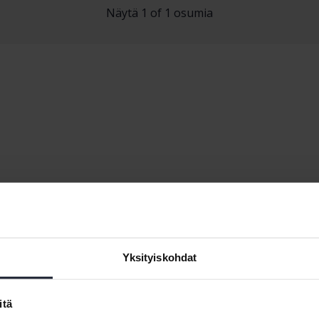
Näytä 1 of 1 osumia
Automerkit
Yksityiskohdat
Ferrari
Maserati
Fiat
Mazda
itä