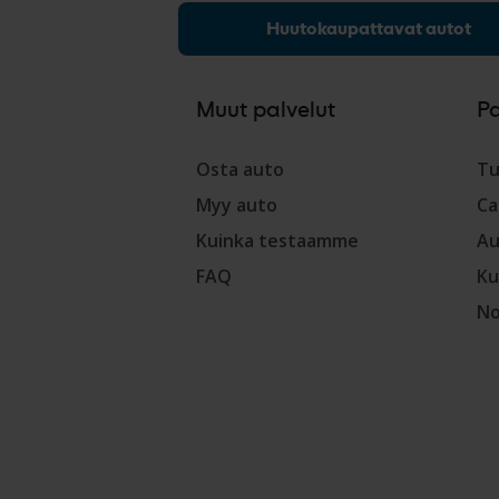
Huutokaupattavat autot
Muut palvelut
P
Osta auto
Tu
Myy auto
Ca
Kuinka testaamme
Au
FAQ
Ku
No