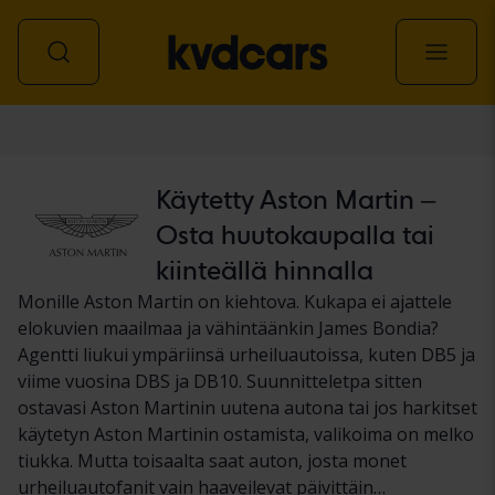
Auto
Käytetty Aston Martin –
Osta huutokaupalla tai
kiinteällä hinnalla
Monille Aston Martin on kiehtova. Kukapa ei ajattele
elokuvien maailmaa ja vähintäänkin James Bondia?
Agentti liukui ympäriinsä urheiluautoissa, kuten DB5 ja
viime vuosina DBS ja DB10. Suunnitteletpa sitten
ostavasi Aston Martinin uutena autona tai jos harkitset
käytetyn Aston Martinin ostamista, valikoima on melko
tiukka. Mutta toisaalta saat auton, josta monet
urheiluautofanit vain haaveilevat päivittäin…