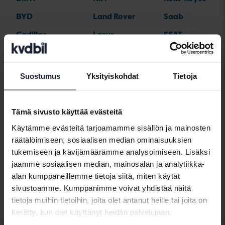
BYD
Land Rover
Saab
Cadillac
Lexus
SEAT
Chevrolet
Lynk&Co
Skoda
Chrysler
Maserati
Subaru
Suostumus
Yksityiskohdat
Tietoja
Citroen
Mazda
Suzuki
Dacia
Mercedes
Tesla
Tämä sivusto käyttää evästeitä
Dodge
MG
Toyota
Käytämme evästeitä tarjoamamme sisällön ja mainosten
räätälöimiseen, sosiaalisen median ominaisuuksien
Ferrari
MINI
Volkswagen
tukemiseen ja kävijämäärämme analysoimiseen. Lisäksi
Fiat
Mitsubishi
Volvo
jaamme sosiaalisen median, mainosalan ja analytiikka-
alan kumppaneillemme tietoja siitä, miten käytät
Ford
Nissan
sivustoamme. Kumppanimme voivat yhdistää näitä
Honda
Opel
tietoja muihin tietoihin, joita olet antanut heille tai joita on
kerätty, kun olet käyttänyt heidän palvelujaan.