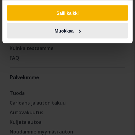
Muut palvelut
Salli kaikki
Osta auto
Muokkaa
Myy auto
Kuinka testaamme
FAQ
Palvelumme
Tuoda
Carloans ja auton takuu
Autovakuutus
Kuljeta autoa
Noudamme myymäsi auton