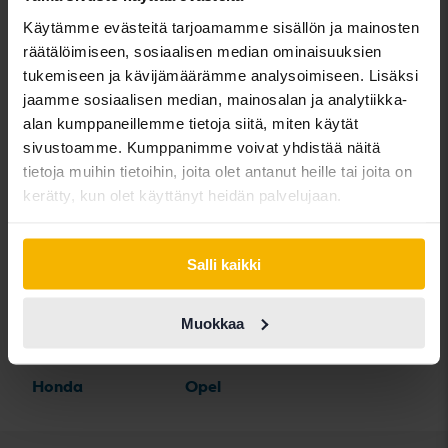
BYD
Land Rover
Saab
Käytämme evästeitä tarjoamamme sisällön ja mainosten
räätälöimiseen, sosiaalisen median ominaisuuksien
Cadillac
Lexus
SEAT
tukemiseen ja kävijämäärämme analysoimiseen. Lisäksi
Chevrolet
Lynk&Co
Skoda
jaamme sosiaalisen median, mainosalan ja analytiikka-
alan kumppaneillemme tietoja siitä, miten käytät
Chrysler
Maserati
Subaru
sivustoamme. Kumppanimme voivat yhdistää näitä
Citroen
Mazda
Suzuki
tietoja muihin tietoihin, joita olet antanut heille tai joita on
kerätty, kun olet käyttänyt heidän palvelujaan.
Dacia
Mercedes
Tesla
Dodge
MG
Toyota
Salli kaikki
Ferrari
MINI
Volkswagen
Fiat
Mitsubishi
Volvo
Muokkaa
Ford
Nissan
Honda
Opel