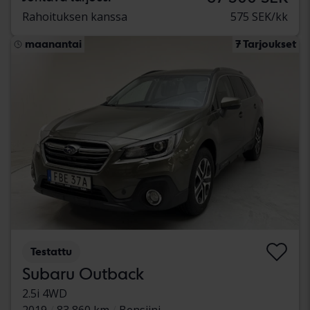
Rahoituksen kanssa
575 SEK/kk
maanantai
7 Tarjoukset
Testattu
Subaru Outback
2.5i 4WD
2019
83 860 km
Bensiini