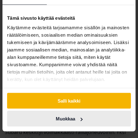
Subaru Outback
Tämä sivusto käyttää evästeitä
2.5i XFuel 4WD
Käytämme evästeitä tarjoamamme sisällön ja mainosten
2021
41 950 km
Bensiini/Etanoli
räätälöimiseen, sosiaalisen median ominaisuuksien
Kungälv (Ellesbo)
tukemiseen ja kävijämäärämme analysoimiseen. Lisäksi
jaamme sosiaalisen median, mainosalan ja analytiikka-
Tulossa pian
Lähtöhinta
alan kumppaneillemme tietoja siitä, miten käytät
Arvostuksemme on matkalla
sivustoamme. Kumppanimme voivat yhdistää näitä
tietoja muihin tietoihin, joita olet antanut heille tai joita on
kerätty, kun olet käyttänyt heidän palvelujaan.
Näytä 5 of 5 osumia
Salli kaikki
Vuodesta 1958 lähtien Subaru on valmistanut pitkän
valikoiman erilaisia autoja ja ollut yksi Japanin
johtavista lentokonevalmistajista (Nakajima Aircraft).
Muokkaa
Heidän ensimmäinen mallinsa oli Subaru 360. 80-luvulla
Subaru keskittyi voimakkaasti ralliajoneuvoihin. Yksi