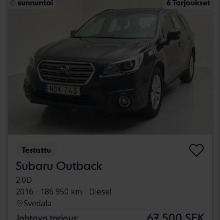
sunnuntai
6 Tarjoukset
Testattu
Subaru Outback
2.0D
2016
186 950 km
Diesel
Svedala
67 500 SEK
Johtava tarjous: