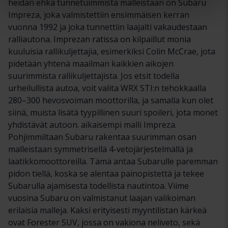
heidän ehkä tunnetuimmista malleistaan on Subaru
Impreza, joka valmistettiin ensimmäisen kerran
vuonna 1992 ja joka tunnettiin laajalti vakaudestaan
ralliautona. Imprezan ratissa on kilpaillut monia
kuuluisia rallikuljettajia, esimerkiksi Colin McCrae, jota
pidetään yhtenä maailman kaikkien aikojen
suurimmista rallikuljettajista. Jos etsit todella
urheilullista autoa, voit valita WRX STI:n tehokkaalla
280–300 hevosvoiman moottorilla, ja samalla kun olet
siinä, muista lisätä tyypillinen suuri spoileri, jota monet
yhdistävät autoon. aikaisempi malli Impreza.
Pohjimmiltaan Subaru rakentaa suurimman osan
malleistaan symmetrisellä 4-vetojärjestelmällä ja
laatikkomoottoreilla. Tämä antaa Subarulle paremman
pidon tiellä, koska se alentaa painopistettä ja tekee
Subarulla ajamisesta todellista nautintoa. Viime
vuosina Subaru on valmistanut laajan valikoiman
erilaisia malleja. Kaksi erityisesti myyntilistan kärkeä
ovat Forester SUV, jossa on vakiona neliveto, sekä