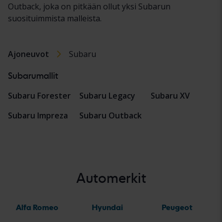
Outback, joka on pitkään ollut yksi Subarun
suosituimmista malleista.
Ajoneuvot
Subaru
Subarumallit
Subaru Forester
Subaru Legacy
Subaru XV
Subaru Impreza
Subaru Outback
Automerkit
Alfa Romeo
Hyundai
Peugeot