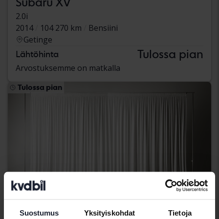
Subaru XV
2.0i
2014
104 270 km
Bensiini
Getinge
Tulossa pian
Lähtöhinta
Arvostuksemme on matkalla
Tulossa pian
Suostumus
Yksityiskohdat
Tietoja