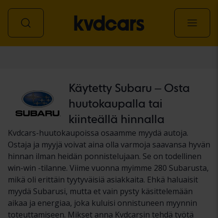
Auto
Käytetty Subaru – Osta
huutokaupalla tai
kiinteällä hinnalla
Kvdcars-huutokaupoissa osaamme myydä autoja.
Ostaja ja myyjä voivat aina olla varmoja saavansa hyvän
hinnan ilman heidän ponnistelujaan. Se on todellinen
win-win -tilanne. Viime vuonna myimme 280 Subarusta,
mikä oli erittäin tyytyväisiä asiakkaita. Ehkä haluaisit
myydä Subarusi, mutta et vain pysty käsittelemään
aikaa ja energiaa, joka kuluisi onnistuneen myynnin
toteuttamiseen. Mikset anna Kvdcarsin tehdä työtä