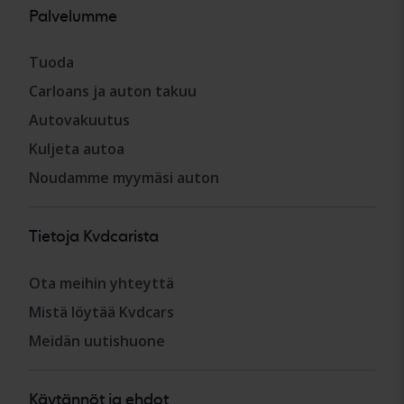
Palvelumme
Tuoda
Carloans ja auton takuu
Autovakuutus
Kuljeta autoa
Noudamme myymäsi auton
Tietoja Kvdcarista
Ota meihin yhteyttä
Mistä löytää Kvdcars
Meidän uutishuone
Käytännöt ja ehdot