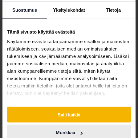
Tulossa pian
Lähtöhinta
Arvostuksemme on matkalla
Suostumus
Yksityiskohdat
Tietoja
Näytä 3 of 3 osumia
Tämä sivusto käyttää evästeitä
Käytämme evästeitä tarjoamamme sisällön ja mainosten
räätälöimiseen, sosiaalisen median ominaisuuksien
tukemiseen ja kävijämäärämme analysoimiseen. Lisäksi
jaamme sosiaalisen median, mainosalan ja analytiikka-
Ajoneuvot
Jeep
alan kumppaneillemme tietoja siitä, miten käytät
sivustoamme. Kumppanimme voivat yhdistää näitä
Jeepmallit
tietoja muihin tietoihin, joita olet antanut heille tai joita on
Jeep Cherokee
Jeep Grand
Jeep Wrangler
kerätty, kun olet käyttänyt heidän palvelujaan.
Cherokee
Salli kaikki
Muokkaa