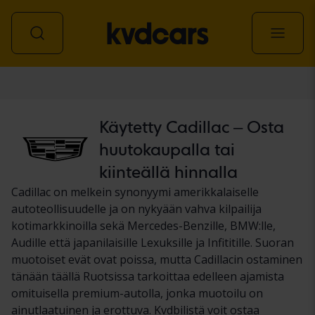
Auto
Käytetty Cadillac – Osta
huutokaupalla tai
kiinteällä hinnalla
Cadillac on melkein synonyymi amerikkalaiselle
autoteollisuudelle ja on nykyään vahva kilpailija
kotimarkkinoilla sekä Mercedes-Benzille, BMW:lle,
Audille että japanilaisille Lexuksille ja Infititille. Suoran
muotoiset evät ovat poissa, mutta Cadillacin ostaminen
tänään täällä Ruotsissa tarkoittaa edelleen ajamista
omituisella premium-autolla, jonka muotoilu on
ainutlaatuinen ja erottuva. Kvdbilistä voit ostaa