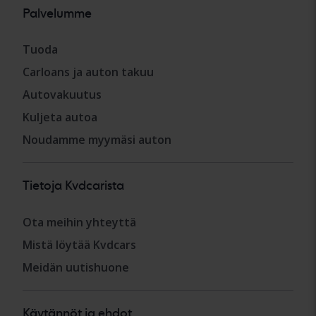
Palvelumme
Tuoda
Carloans ja auton takuu
Autovakuutus
Kuljeta autoa
Noudamme myymäsi auton
Tietoja Kvdcarista
Ota meihin yhteyttä
Mistä löytää Kvdcars
Meidän uutishuone
Käytännöt ja ehdot