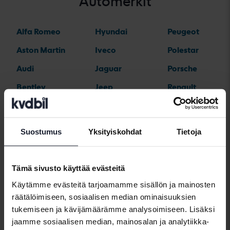
Automerkit
Alfa Romeo
Hyundai
Peugeot
Aston Martin
Iveco
Polestar
Audi
Jaguar
Porsche
Bentley
Jeep
Renault
BMW
KIA
Rolls-Royce
BYD
Land Rover
Saab
Suostumus
Yksityiskohdat
Tietoja
Cadillac
Lexus
SEAT
Chevrolet
Lynk&Co
Skoda
Tämä sivusto käyttää evästeitä
Chrysler
Maserati
Subaru
Käytämme evästeitä tarjoamamme sisällön ja mainosten
räätälöimiseen, sosiaalisen median ominaisuuksien
Citroen
Mazda
Suzuki
tukemiseen ja kävijämäärämme analysoimiseen. Lisäksi
Dacia
Mercedes
Tesla
jaamme sosiaalisen median, mainosalan ja analytiikka-