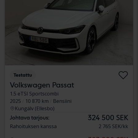
Testattu
Volkswagen Passat
1.5 eTSI Sportscombi
2025
10 870 km
Bensiini
Kungälv (Ellesbo)
324 500 SEK
Johtava tarjous:
Rahoituksen kanssa
2 765 SEK/kk