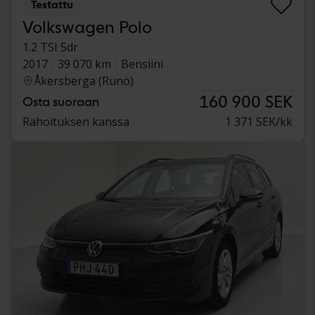
Testattu
Volkswagen Polo
1.2 TSI 5dr
2017
39 070 km
Bensiini
Åkersberga (Runö)
160 900 SEK
Osta suoraan
Rahoituksen kanssa
1 371 SEK/kk