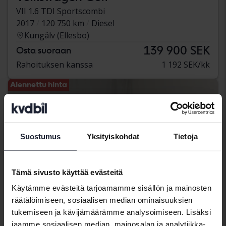
VII 1.6 TDI Sportscombi
2017
120 750 km
Diesel
Kungälv (Ellesbo)
139 900 SEK
Osta suoraan
Rahoituksen kanssa
1 192 SEK/kk
Alennettu hinta
Suostumus
Yksityiskohdat
Tietoja
Tämä sivusto käyttää evästeitä
Käytämme evästeitä tarjoamamme sisällön ja mainosten
räätälöimiseen, sosiaalisen median ominaisuuksien
tukemiseen ja kävijämäärämme analysoimiseen. Lisäksi
jaamme sosiaalisen median, mainosalan ja analytiikka-