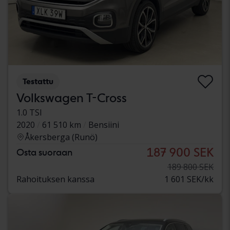
Testattu
Volkswagen T-Cross
1.0 TSI
2020
61 510 km
Bensiini
Åkersberga (Runö)
187 900 SEK
Osta suoraan
189 800 SEK
Rahoituksen kanssa
1 601 SEK/kk