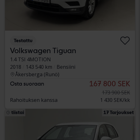
Testattu
Volkswagen Tiguan
1.4 TSI 4MOTION
2018
143 540 km
Bensiini
Åkersberga (Runö)
167 800 SEK
Osta suoraan
173 900 SEK
Rahoituksen kanssa
1 430 SEK/kk
tiistai
17 Tarjoukset