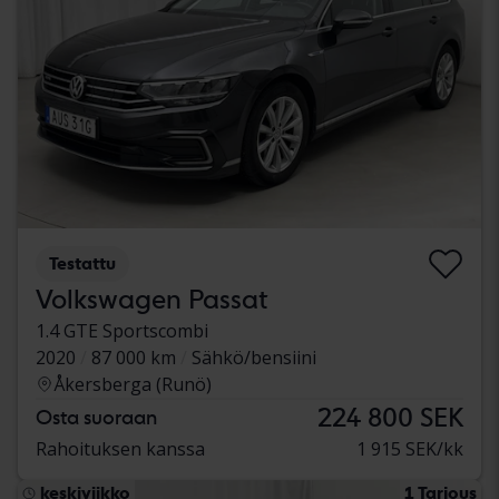
Testattu
Volkswagen Passat
1.4 GTE Sportscombi
2020
87 000 km
Sähkö/bensiini
Åkersberga (Runö)
224 800 SEK
Osta suoraan
Rahoituksen kanssa
1 915 SEK/kk
keskiviikko
1 Tarjous