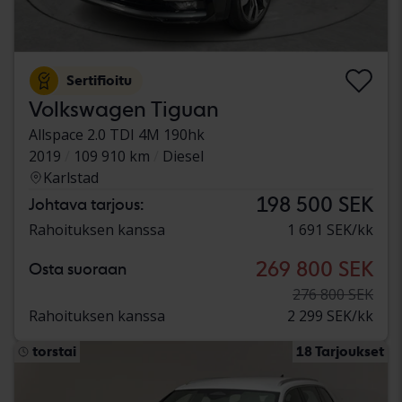
Sertifioitu
Volkswagen Tiguan
Allspace 2.0 TDI 4M 190hk
2019
109 910 km
Diesel
Karlstad
198 500 SEK
Johtava tarjous:
Rahoituksen kanssa
1 691 SEK/kk
269 800 SEK
Osta suoraan
276 800 SEK
Rahoituksen kanssa
2 299 SEK/kk
torstai
18 Tarjoukset