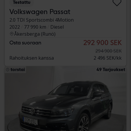
Testattu
Volkswagen Passat
2.0 TDI Sportscombi 4Motion
2022
77 990 km
Diesel
Åkersberga (Runö)
292 900 SEK
Osta suoraan
294 900 SEK
Rahoituksen kanssa
2 496 SEK/kk
torstai
49 Tarjoukset