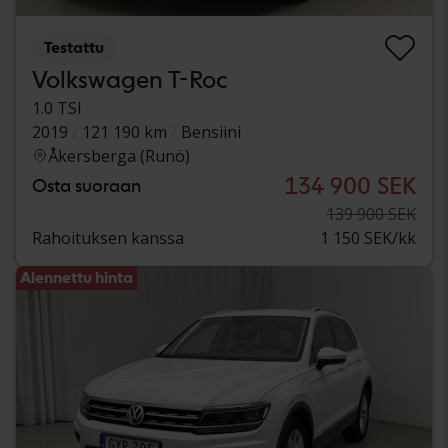
Testattu
Volkswagen T-Roc
1.0 TSI
2019
121 190 km
Bensiini
Åkersberga (Runö)
134 900 SEK
Osta suoraan
139 900 SEK
Rahoituksen kanssa
1 150 SEK/kk
Alennettu hinta