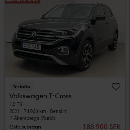
Testattu
Volkswagen T-Cross
1.0 TSI
2021
74 060 km
Bensiini
Åkersberga (Runö)
188 900 SEK
Osta suoraan