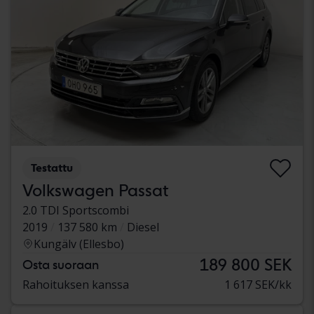
Testattu
Volkswagen Passat
2.0 TDI Sportscombi
2019
137 580 km
Diesel
Kungälv (Ellesbo)
189 800 SEK
Osta suoraan
Rahoituksen kanssa
1 617 SEK/kk