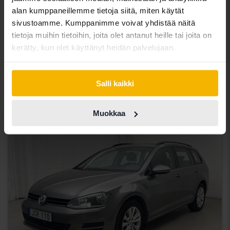
Sertifioitu
alan kumppaneillemme tietoja siitä, miten käytät
sivustoamme. Kumppanimme voivat yhdistää näitä
Volkswagen Passat
tietoja muihin tietoihin, joita olet antanut heille tai joita on
2.0 TDI Sportscombi 4MOTION
kerätty, kun olet käyttänyt heidän palvelujaan.
2020
90 960 km
Diesel
Åkersberga (Runö)
232 900 SEK
Osta suoraan
Salli kaikki
234 900 SEK
Rahoituksen kanssa
1 984 SEK/kk
Muokkaa
torstai
21 Tarjoukset