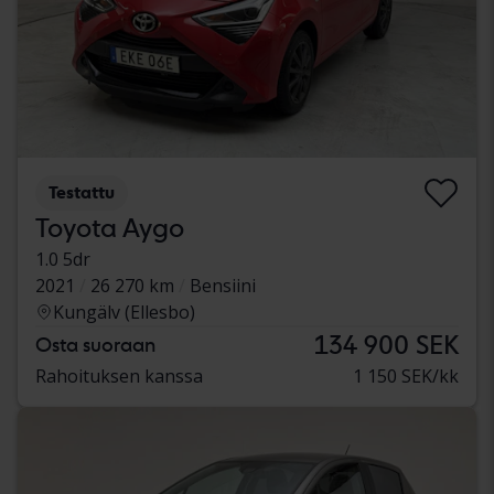
Testattu
Toyota Aygo
1.0 5dr
2021
26 270 km
Bensiini
Kungälv (Ellesbo)
134 900 SEK
Osta suoraan
Rahoituksen kanssa
1 150 SEK/kk