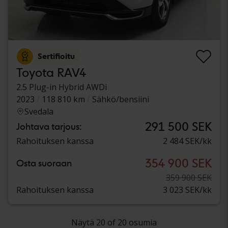
Sertifioitu
Toyota RAV4
2.5 Plug-in Hybrid AWDi
2023
118 810 km
Sähkö/bensiini
Svedala
291 500 SEK
Johtava tarjous:
Rahoituksen kanssa
2 484 SEK/kk
354 900 SEK
Osta suoraan
359 900 SEK
Rahoituksen kanssa
3 023 SEK/kk
Näytä 20 of 20 osumia