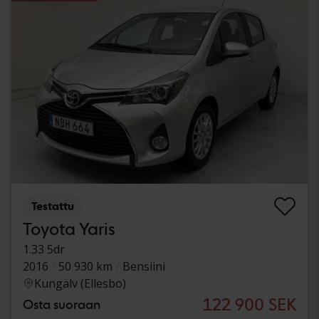
Testattu
Toyota Yaris
1.33 5dr
2016
50 930 km
Bensiini
Kungälv (Ellesbo)
122 900 SEK
Osta suoraan