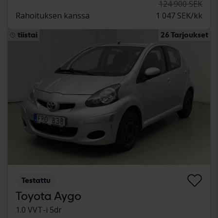
124 900 SEK
Rahoituksen kanssa
1 047 SEK/kk
tiistai
26 Tarjoukset
Testattu
Toyota Aygo
1.0 VVT-i 5dr