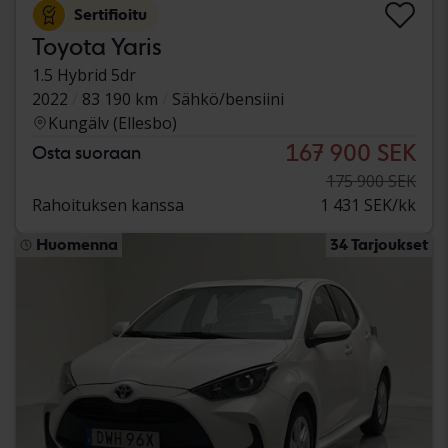
Sertifioitu
Toyota Yaris
1.5 Hybrid 5dr
2022
83 190 km
Sähkö/bensiini
Kungälv (Ellesbo)
167 900 SEK
Osta suoraan
175 900 SEK
Rahoituksen kanssa
1 431 SEK/kk
Huomenna
34 Tarjoukset