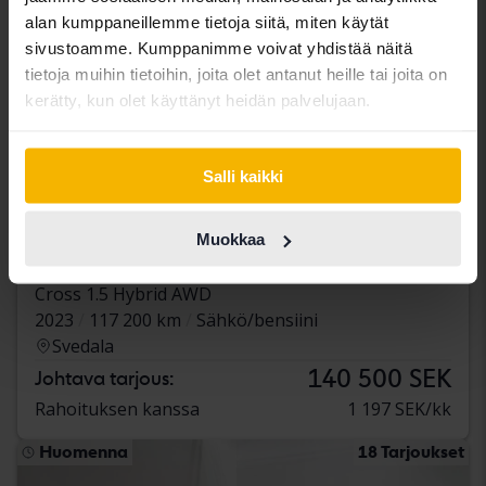
alan kumppaneillemme tietoja siitä, miten käytät
sivustoamme. Kumppanimme voivat yhdistää näitä
tietoja muihin tietoihin, joita olet antanut heille tai joita on
kerätty, kun olet käyttänyt heidän palvelujaan.
Salli kaikki
Testattu
Muokkaa
Toyota Yaris
Cross 1.5 Hybrid AWD
2023
117 200 km
Sähkö/bensiini
Svedala
140 500 SEK
Johtava tarjous:
Rahoituksen kanssa
1 197 SEK/kk
Huomenna
18 Tarjoukset