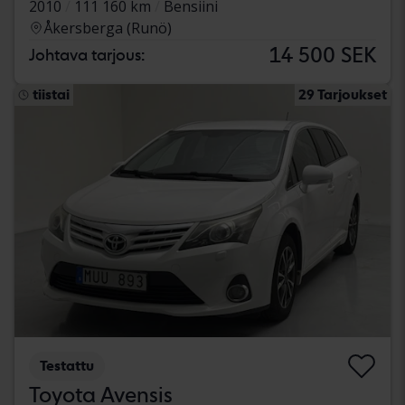
2010
111 160 km
Bensiini
Åkersberga (Runö)
14 500 SEK
Johtava tarjous:
tiistai
29 Tarjoukset
Testattu
Toyota Avensis