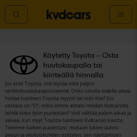
Auto
Käytetty Toyota – Osta
huutokaupalla tai
kiinteällä hinnalla
Jos etsit Toyota, voit löytää niitä paljon
verkkohuutokaupoistamme. Onko sinulla todella aikaa
hoitaa tuotteen Toyota myynti tai osto itse? Jos
vastaus on "Ei", miksi emme antaisi meidän Kvdcarsilla
tehdä koko työn puolestasi? Voit välttää paljon aikaa ja
vaivaa, kun myyt Toyota-tuotteesi Kvdcarsin kautta.
Teemme kaiken puolestasi, mukaan lukien autosi
pesun ja yksityiskohtien esittelyn, sen näyttämisen