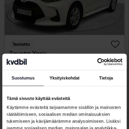
Testattu
Toyota Yaris
1.5 Hybrid 5dr
2021
144 140 km
Sähkö/bensiini
Bromölla
Suostumus
Yksityiskohdat
Tietoja
70 500 SEK
Johtava tarjous:
Rahoituksen kanssa
601 SEK/kk
Tämä sivusto käyttää evästeitä
Huomenna
24 Tarjoukset
Käytämme evästeitä tarjoamamme sisällön ja mainosten
räätälöimiseen, sosiaalisen median ominaisuuksien
tukemiseen ja kävijämäärämme analysoimiseen. Lisäksi
jaamme sosiaalisen median, mainosalan ja analytiikka-