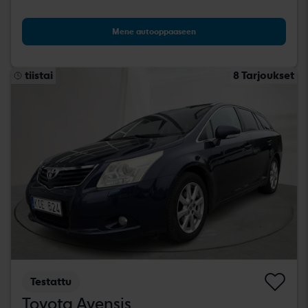
Mene autooppaaseen
tiistai
8 Tarjoukset
Testattu
Toyota Avensis