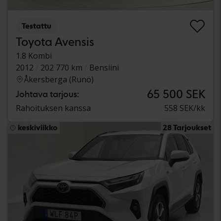
Testattu
Toyota Avensis
1.8 Kombi
2012
202 770 km
Bensiini
Åkersberga (Runö)
65 500 SEK
Johtava tarjous:
Rahoituksen kanssa
558 SEK/kk
keskiviikko
28 Tarjoukset