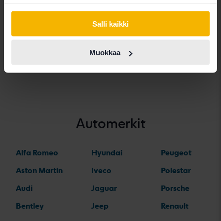
Mercedes E-
Mercedes GLK
Mercedes B-
klass
Salli kaikki
klass
Mercedes EQA
Mercedes C-
Muokkaa
Mercedes EQB
klass
Automerkit
Alfa Romeo
Hyundai
Peugeot
Aston Martin
Iveco
Polestar
Audi
Jaguar
Porsche
Bentley
Jeep
Renault