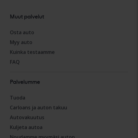
Muut palvelut
Osta auto
Myy auto
Kuinka testaamme
FAQ
Palvelumme
Tuoda
Carloans ja auton takuu
Autovakuutus
Kuljeta autoa
Noudamme myymäsi auton