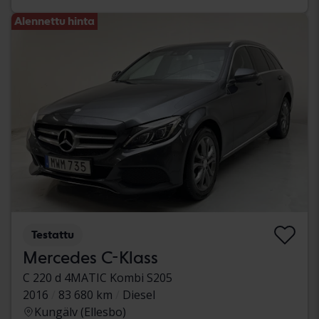
Alennettu hinta
Testattu
Mercedes C-Klass
C 220 d 4MATIC Kombi S205
2016
83 680 km
Diesel
Kungälv (Ellesbo)