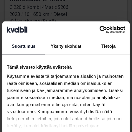
C 220 d Kombi 4Matic S206
2023
101 650 km
Diesel
Åkersberga (Runö)
328 800 SEK
Osta suoraan
349 900 SEK
Rahoituksen kanssa
2 801 SEK/kk
Suostumus
Yksityiskohdat
Tietoja
Näytä 3 of 3 osumia
Tämä sivusto käyttää evästeitä
Käytämme evästeitä tarjoamamme sisällön ja mainosten
räätälöimiseen, sosiaalisen median ominaisuuksien
tukemiseen ja kävijämäärämme analysoimiseen. Lisäksi
jaamme sosiaalisen median, mainosalan ja analytiikka-
Ajoneuvot
Mercedes
C-klass
alan kumppaneillemme tietoja siitä, miten käytät
sivustoamme. Kumppanimme voivat yhdistää näitä
Mercedesmallit
tietoja muihin tietoihin, joita olet antanut heille tai joita on
Mercedes A-
Mercedes CLA
Mercedes GLC
kerätty, kun olet käyttänyt heidän palvelujaan.
klass