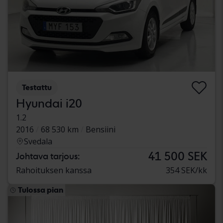
Testattu
Hyundai i20
1.2
2016
68 530 km
Bensiini
Svedala
41 500 SEK
Johtava tarjous:
Rahoituksen kanssa
354 SEK/kk
Tulossa pian