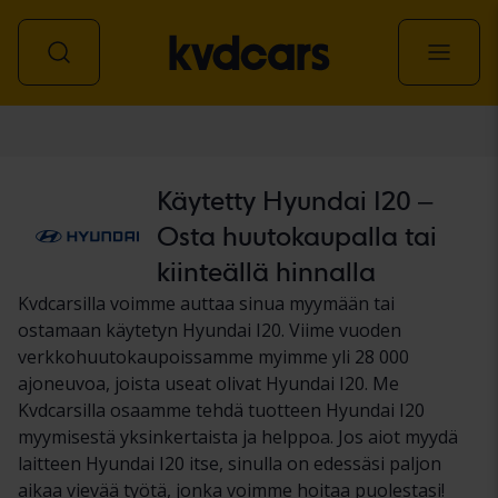
Auto
Käytetty Hyundai I20 –
Osta huutokaupalla tai
kiinteällä hinnalla
Kvdcarsilla voimme auttaa sinua myymään tai
ostamaan käytetyn Hyundai I20. Viime vuoden
verkkohuutokaupoissamme myimme yli 28 000
ajoneuvoa, joista useat olivat Hyundai I20. Me
Kvdcarsilla osaamme tehdä tuotteen Hyundai I20
myymisestä yksinkertaista ja helppoa. Jos aiot myydä
laitteen Hyundai I20 itse, sinulla on edessäsi paljon
aikaa vievää työtä, jonka voimme hoitaa puolestasi!