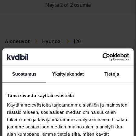
Näytä 2 of 2 osumia
Ajoneuvot
Hyundai
I20
Hyundaimallit
Hyundai I10
Hyundai I40
Hyundai Santa
Fe
Suostumus
Yksityiskohdat
Tietoja
Hyundai I20
Hyundai Kona
Hyundai Tucson
Hyundai I30
Tämä sivusto käyttää evästeitä
Käytämme evästeitä tarjoamamme sisällön ja mainosten
räätälöimiseen, sosiaalisen median ominaisuuksien
tukemiseen ja kävijämäärämme analysoimiseen. Lisäksi
Automerkit
jaamme sosiaalisen median, mainosalan ja analytiikka-
alan kumppaneillemme tietoja siitä, miten käytät