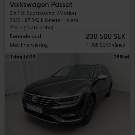
Volkswagen Passat
2.0 TDI Sportscombi 4Motion
2022
87 340 kilometer
diesel
Kungälv (Ellesbo)
200 500 SEK
Førende bud
Med finansiering
1 708 SEK/måned
I dag 16:29
27 Bud