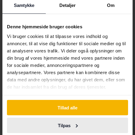
Samtykke
Detaljer
Om
Denne hjemmeside bruger cookies
Vi bruger cookies til at tilpasse vores indhold og
annoncer, til at vise dig funktioner til sociale medier og til
Testet
at analysere vores trafik. Vi deler også oplysninger om
Volkswagen Passat
din brug af vores hjemmeside med vores partnere inden
2.0 TDI BlueMotion Technology Variant 4Motion
for sociale medier, annonceringspartnere og
2011
299 470 kilometer
diesel
analysepartnere. Vores partnere kan kombinere disse
Getinge
data med andre oplysninger, du har givet dem, eller som
19 500 SEK
de har indsamlet fra din brug af deres tjenester.
Førende bud
Tuesday
11 Bud
Tillad alle
Tilpas