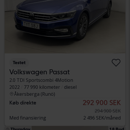
Testet
Volkswagen Passat
2.0 TDI Sportscombi 4Motion
2022
77 990 kilometer
diesel
Åkersberga (Runö)
292 900 SEK
Køb direkte
294 900 SEK
Med finansiering
2 496 SEK/måned
Thursday
18 Bud