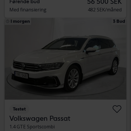
56 500 SEK
Førende bud
Med finansiering
482 SEK/måned
I morgen
3 Bud
Testet
Volkswagen Passat
1.4 GTE Sportscombi