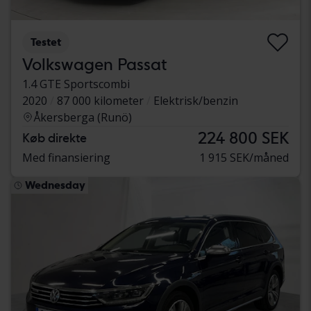
Testet
Volkswagen Passat
1.4 GTE Sportscombi
2020
87 000 kilometer
Elektrisk/benzin
Åkersberga (Runö)
224 800 SEK
Køb direkte
Med finansiering
1 915 SEK/måned
Wednesday