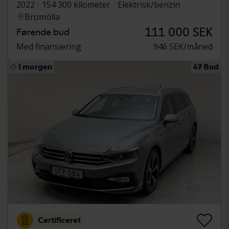
2022
154 300 kilometer
Elektrisk/benzin
Bromölla
111 000 SEK
Førende bud
Med finansiering
946 SEK/måned
I morgen
47 Bud
Certificeret