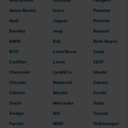
Alfa Romeo
Hyundai
Peugeot
Aston Martin
Iveco
Polestar
Audi
Jaguar
Porsche
Bentley
Jeep
Renault
BMW
KIA
Rolls-Royce
BYD
Land Rover
Saab
Cadillac
Lexus
SEAT
Chevrolet
Lynk&Co
Skoda
Chrysler
Maserati
Subaru
Citroen
Mazda
Suzuki
Dacia
Mercedes
Tesla
Dodge
MG
Toyota
Ferrari
MINI
Volkswagen