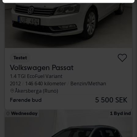
Testet
Volkswagen Passat
1.4 TGI EcoFuel Variant
2012
146 640 kilometer
Benzin/Methan
Åkersberga (Runö)
5 500 SEK
Førende bud
Wednesday
1 Byd ind