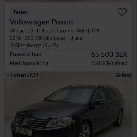
Testet
Volkswagen Passat
Alltrack 2.0 TDI Sportscombi 4MOTION
2016
280 780 kilometer
diesel
Åkersberga (Runö)
65 500 SEK
Førende bud
Med finansiering
558 SEK/måned
I aften 17:37
56 Bud