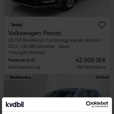
Testet
Volkswagen Passat
2.0 TDI BlueMotion Technology Variant 4Motion
2013
242 490 kilometer
diesel
Kungälv (Ellesbo)
42 000 SEK
Førende bud
Med finansiering
358 SEK/måned
Wednesday
13 Bud