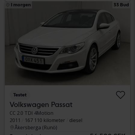
I morgen
33 Bud
Testet
Volkswagen Passat
CC 2.0 TDI 4Motion
2011
167 110 kilometer
diesel
Åkersberga (Runö)