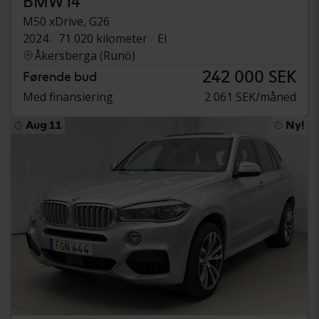
BMW i4
M50 xDrive, G26
2024
71 020 kilometer
El
Åkersberga (Runö)
242 000 SEK
Førende bud
Med finansiering
2 061 SEK/måned
Aug 11
Ny!