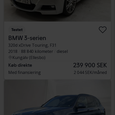
Testet
BMW 3-serien
320d xDrive Touring, F31
2018
88 840 kilometer
diesel
Kungälv (Ellesbo)
239 900 SEK
Køb direkte
Med finansiering
2 044 SEK/måned