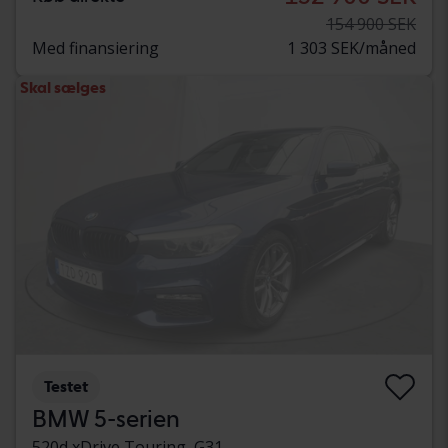
154 900 SEK
Med finansiering
1 303 SEK/måned
Skal sælges
Testet
BMW 5-serien
520d xDrive Touring, G31