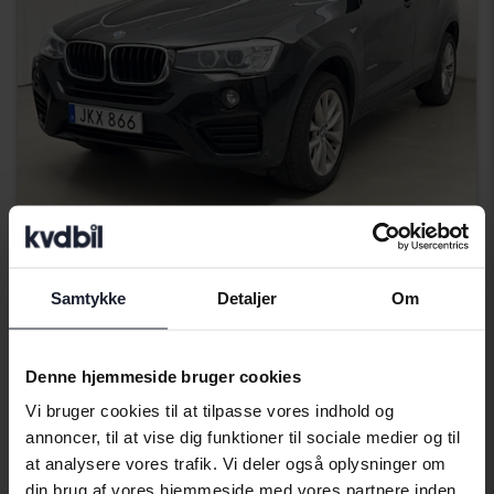
Testet
BMW X4
Samtykke
Detaljer
Om
xDrive 20d, F26
2016
149 570 kilometer
diesel
Åkersberga (Runö)
Denne hjemmeside bruger cookies
187 800 SEK
Køb direkte
Vi bruger cookies til at tilpasse vores indhold og
198 900 SEK
annoncer, til at vise dig funktioner til sociale medier og til
Med finansiering
1 601 SEK/måned
at analysere vores trafik. Vi deler også oplysninger om
din brug af vores hjemmeside med vores partnere inden