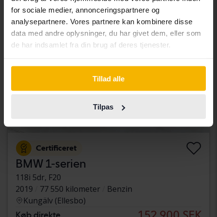
Nedsat pris
for sociale medier, annonceringspartnere og
analysepartnere. Vores partnere kan kombinere disse
data med andre oplysninger, du har givet dem, eller som
de har indsamlet fra din brug af deres tjenester.
Tillad alle
Tilpas
Certificeret
BMW 1-serien
118i 5dr, F20
2019
77 550 kilometer
Benzin
Kungälv (Ellesbo)
152 900 SEK
Køb direkte