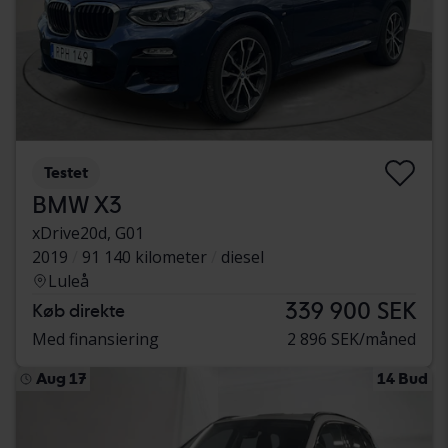
Testet
BMW X3
xDrive20d, G01
2019
91 140 kilometer
diesel
Luleå
339 900 SEK
Køb direkte
Med finansiering
2 896 SEK/måned
Aug 17
14 Bud