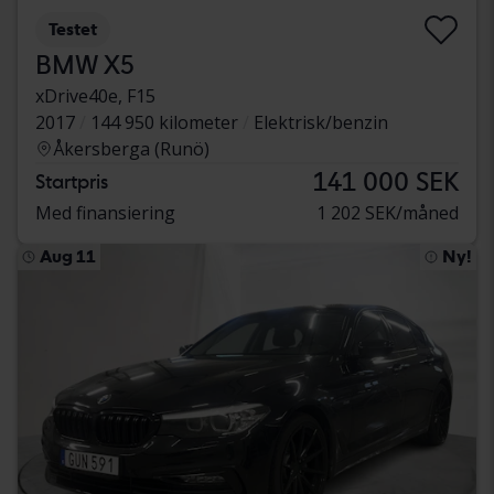
Testet
BMW X5
xDrive40e, F15
2017
144 950 kilometer
Elektrisk/benzin
Åkersberga (Runö)
141 000 SEK
Startpris
Med finansiering
1 202 SEK/måned
Aug 11
Ny!