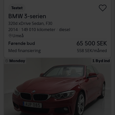
Testet
BMW 3-serien
320d xDrive Sedan, F30
2014
149 010 kilometer
diesel
Umeå
65 500 SEK
Førende bud
Med finansiering
558 SEK/måned
Monday
1 Byd ind