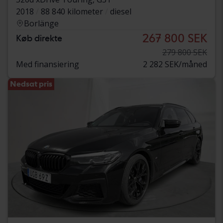
2018
88 840 kilometer
diesel
Borlänge
267 800 SEK
Køb direkte
279 800 SEK
Med finansiering
2 282 SEK/måned
Nedsat pris