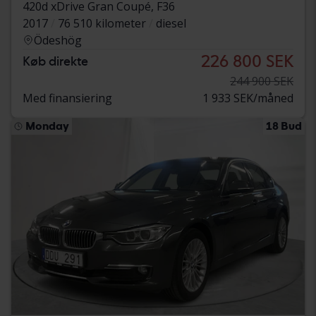
420d xDrive Gran Coupé, F36
2017
76 510 kilometer
diesel
Ödeshög
226 800 SEK
Køb direkte
244 900 SEK
Med finansiering
1 933 SEK/måned
Monday
18 Bud