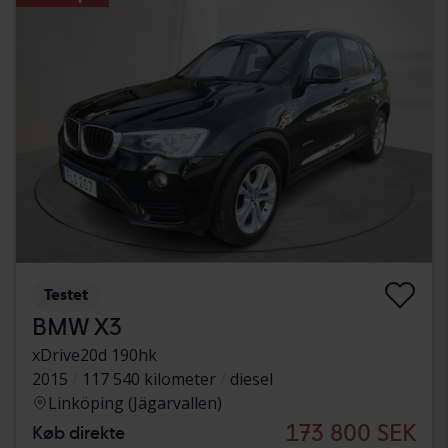
Testet
BMW X3
xDrive20d 190hk
2015
117 540 kilometer
diesel
Linköping (Jägarvallen)
173 800 SEK
Køb direkte