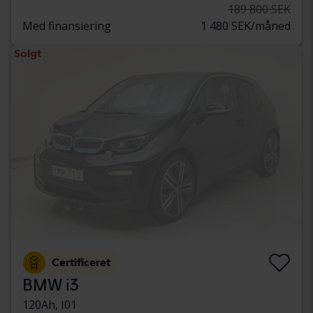
189 800 SEK
Med finansiering
1 480 SEK/måned
Solgt
Certificeret
BMW i3
120Ah, I01