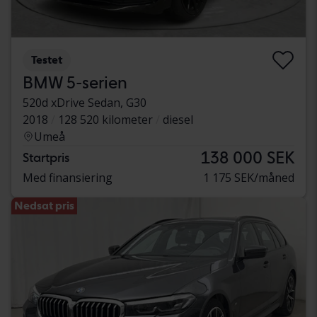
Testet
BMW 5-serien
520d xDrive Sedan, G30
2018
128 520 kilometer
diesel
Umeå
138 000 SEK
Startpris
Med finansiering
1 175 SEK/måned
Nedsat pris