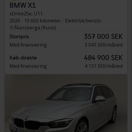
BMW X1
xDrive25e, U11
2026
10 650 kilometer
Elektrisk/benzin
Åkersberga (Runö)
357 000 SEK
Startpris
Med finansiering
3 041 SEK/måned
484 900 SEK
Køb direkte
Med finansiering
4 131 SEK/måned