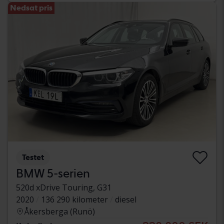
Nedsat pris
Testet
BMW 5-serien
520d xDrive Touring, G31
2020
136 290 kilometer
diesel
Åkersberga (Runö)