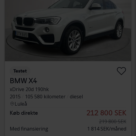
Testet
BMW X4
xDrive 20d 190hk
2015
105 580 kilometer
diesel
Luleå
212 800 SEK
Køb direkte
219 800 SEK
Med finansiering
1 814 SEK/måned