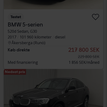
Testet
BMW 5-serien
520d Sedan, G30
2017
101 960 kilometer
diesel
Åkersberga (Runö)
217 800 SEK
Køb direkte
229 800 SEK
Med finansiering
1 856 SEK/måned
Nedsat pris