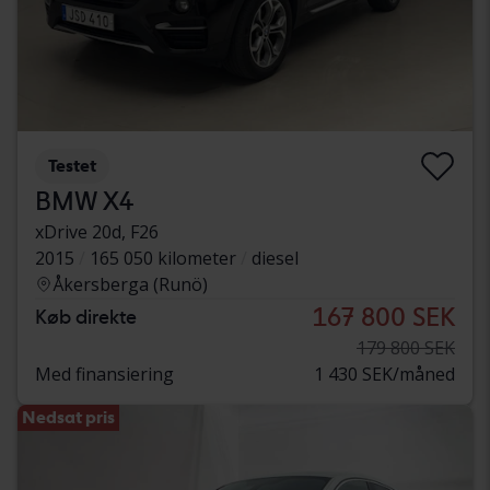
Testet
BMW X4
xDrive 20d, F26
2015
165 050 kilometer
diesel
Åkersberga (Runö)
167 800 SEK
Køb direkte
179 800 SEK
Med finansiering
1 430 SEK/måned
Nedsat pris