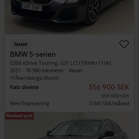
Testet
BMW 5-serien
520d xDrive Touring, G31 LCI (190hk+11hk)
2021
70 980 kilometer
diesel
Åkersberga (Runö)
356 900 SEK
Køb direkte
359 900 SEK
Med finansiering
3 041 SEK/måned
Nedsat pris