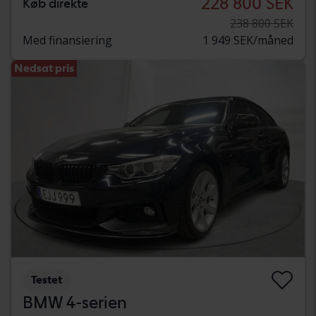
228 800 SEK
Køb direkte
238 800 SEK
Med finansiering
1 949 SEK/måned
Nedsat pris
Testet
BMW 4-serien