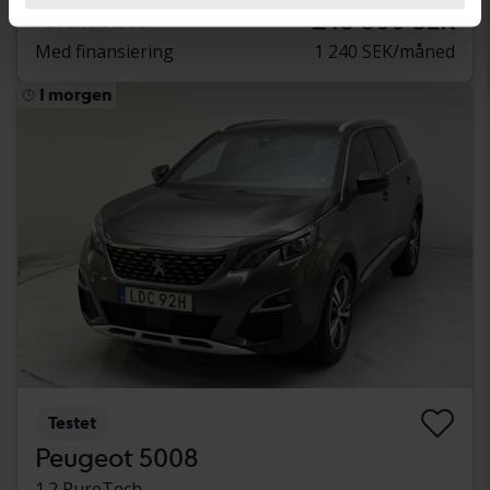
145 500 SEK
Førende bud
Med finansiering
1 240 SEK/måned
I morgen
Testet
Peugeot 5008
1.2 PureTech