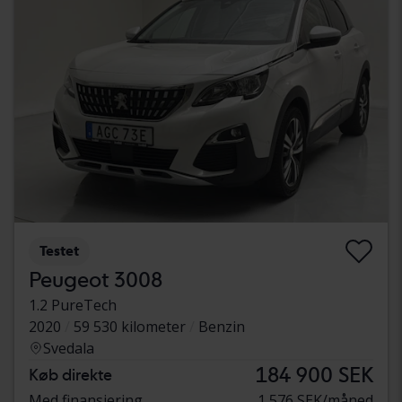
Testet
Peugeot 3008
1.2 PureTech
2020
59 530 kilometer
Benzin
Svedala
184 900 SEK
Køb direkte
Med finansiering
1 576 SEK/måned