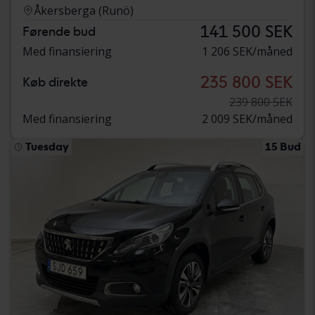
Åkersberga (Runö)
141 500 SEK
Førende bud
Med finansiering
1 206 SEK/måned
235 800 SEK
Køb direkte
239 800 SEK
Med finansiering
2 009 SEK/måned
Tuesday
15 Bud