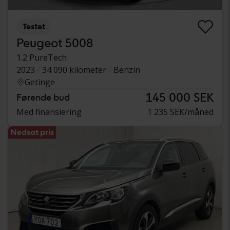
Testet
Peugeot 5008
1.2 PureTech
2023
34 090 kilometer
Benzin
Getinge
145 000 SEK
Førende bud
Med finansiering
1 235 SEK/måned
Nedsat pris