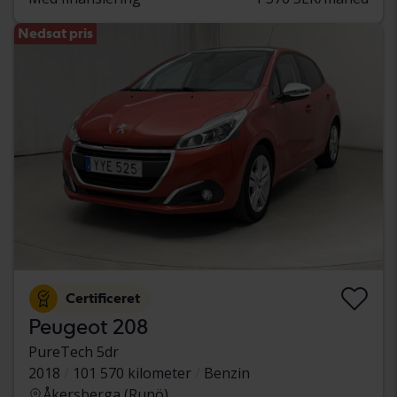
Nedsat pris
Certificeret
Peugeot 208
PureTech 5dr
2018
101 570 kilometer
Benzin
Åkersberga (Runö)