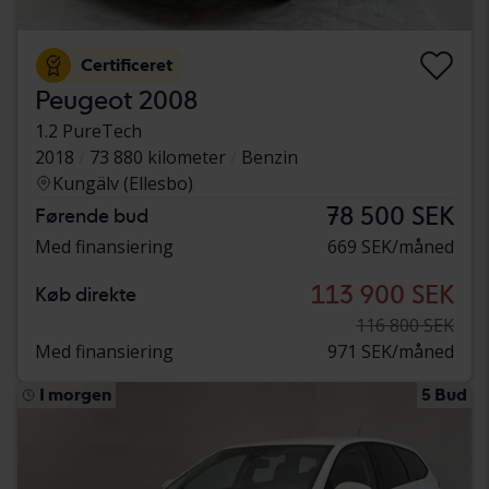
Certificeret
Peugeot 2008
1.2 PureTech
2018
73 880 kilometer
Benzin
Kungälv (Ellesbo)
78 500 SEK
Førende bud
Med finansiering
669 SEK/måned
113 900 SEK
Køb direkte
116 800 SEK
Med finansiering
971 SEK/måned
I morgen
5 Bud