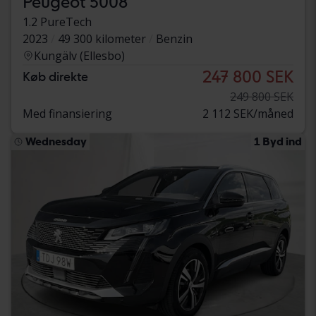
Peugeot 5008
1.2 PureTech
2023
49 300 kilometer
Benzin
Kungälv (Ellesbo)
247 800 SEK
Køb direkte
249 800 SEK
Med finansiering
2 112 SEK/måned
Wednesday
1 Byd ind