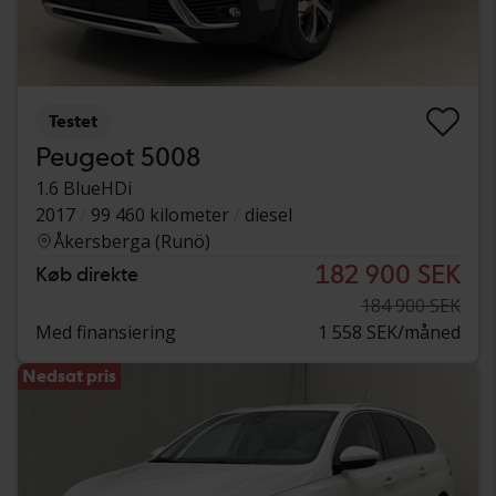
Testet
Peugeot 5008
1.6 BlueHDi
2017
99 460 kilometer
diesel
Åkersberga (Runö)
182 900 SEK
Køb direkte
184 900 SEK
Med finansiering
1 558 SEK/måned
Nedsat pris