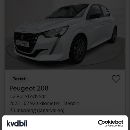
Testet
Peugeot 208
1.2 PureTech 5dr
2022
62 920 kilometer
Benzin
Linköping (Jägarvallen)
46 500 SEK
Førende bud
Med finansiering
397 SEK/måned