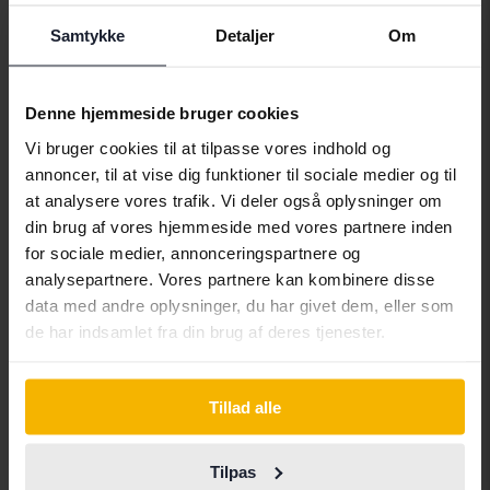
I morgen
15 Bud
Samtykke
Detaljer
Om
Denne hjemmeside bruger cookies
Vi bruger cookies til at tilpasse vores indhold og
annoncer, til at vise dig funktioner til sociale medier og til
at analysere vores trafik. Vi deler også oplysninger om
din brug af vores hjemmeside med vores partnere inden
for sociale medier, annonceringspartnere og
analysepartnere. Vores partnere kan kombinere disse
data med andre oplysninger, du har givet dem, eller som
de har indsamlet fra din brug af deres tjenester.
Testet
Peugeot 2008
Tillad alle
1.2 PureTech
2024
23 100 kilometer
Benzin
Tilpas
Åkersberga (Runö)