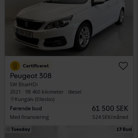
Certificeret
Peugeot 308
SW BlueHDi
2021
98 460 kilometer
diesel
Kungälv (Ellesbo)
61 500 SEK
Førende bud
Med finansiering
524 SEK/måned
Tuesday
17 Bud