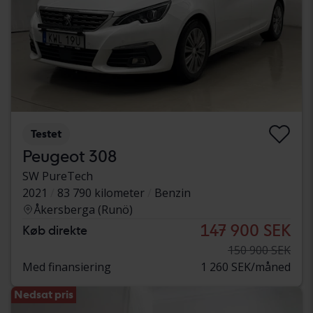
Testet
Peugeot 308
SW PureTech
2021
83 790 kilometer
Benzin
Åkersberga (Runö)
147 900 SEK
Køb direkte
150 900 SEK
Med finansiering
1 260 SEK/måned
Nedsat pris