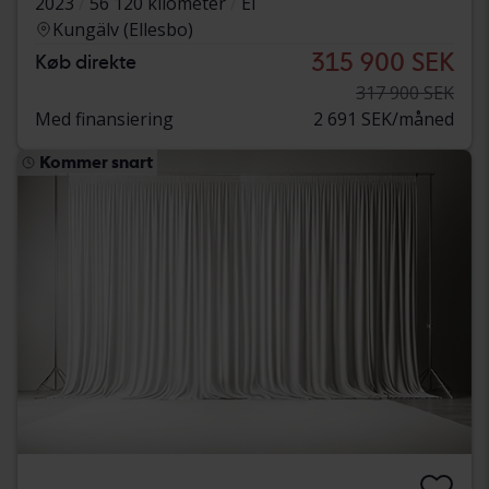
2023
56 120 kilometer
El
Kungälv (Ellesbo)
315 900 SEK
Køb direkte
317 900 SEK
Med finansiering
2 691 SEK/måned
Kommer snart