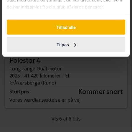
de har indsamlet fra din brug af deres tjenester.
Tillad alle
Tilpas
Polestar 4
Long range Dual motor
2025
41 420 kilometer
El
Åkersberga (Runö)
Kommer snart
Startpris
Vores værdiansættelse er på vej
Vis 6 af 6 hits