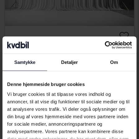
Polestar 2
Long range Single motor
2023
El
Samtykke
Detaljer
Om
Kungälv (Ellesbo)
Kommer snart
Startpris
Denne hjemmeside bruger cookies
Vores værdiansættelse er på vej
Vi bruger cookies til at tilpasse vores indhold og
Kommer snart
annoncer, til at vise dig funktioner til sociale medier og til
at analysere vores trafik. Vi deler også oplysninger om
din brug af vores hjemmeside med vores partnere inden
for sociale medier, annonceringspartnere og
analysepartnere. Vores partnere kan kombinere disse
data med andre oplysninger, du har givet dem, eller som