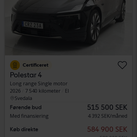
Certificeret
Polestar 4
Long range Single motor
2026
7 540 kilometer
El
Svedala
515 500 SEK
Førende bud
Med finansiering
4 392 SEK/måned
584 900 SEK
Køb direkte