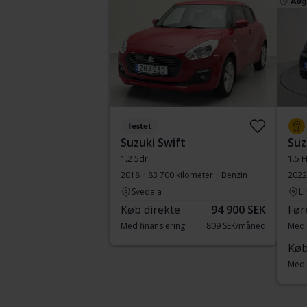
Aug
Testet
Suzuki Swift
Suz
1.2 5dr
1.5 H
2018
83 700 kilometer
Benzin
2022
Svedala
Li
Køb direkte
94 900 SEK
Før
Med finansiering
809 SEK/måned
Med 
Køb
Med 