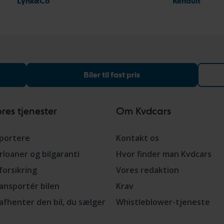
Lynk&Co
Renault
Biler til fast pris
res tjenester
Om Kvdcars
portere
Kontakt os
rloaner og bilgaranti
Hvor finder man Kvdcars
lforsikring
Vores redaktion
ansportér bilen
Krav
 afhenter den bil, du sælger
Whistleblower-tjeneste