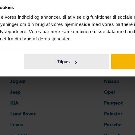
ookies
Ferrari
Maserati
se vores indhold og annoncer, til at vise dig funktioner til sociale
oplysninger om din brug af vores hjemmeside med vores partnere i
Fiat
Mazda
ysepartnere. Vores partnere kan kombinere disse data med andr
Ford
Mercedes
et fra din brug af deres tjenester.
Honda
MG
Hyundai
MINI
Tilpas
Iveco
Mitsubishi
Jaguar
Nissan
Jeep
Opel
KIA
Peugeot
Land Rover
Polestar
Lexus
Porsche