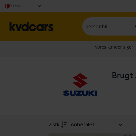
Dansk
personbil
Brugt 
2 stk.
Anbefalet