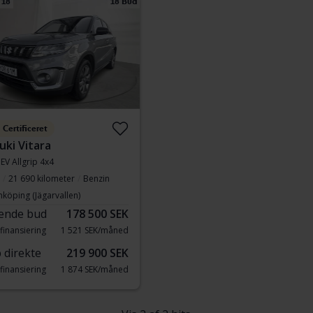
 18
18 Bud
Certificeret
uki Vitara
EV Allgrip 4x4
21 690 kilometer
Benzin
nköping (Jägarvallen)
ende bud
178 500 SEK
finansiering
1 521 SEK/måned
 direkte
219 900 SEK
finansiering
1 874 SEK/måned