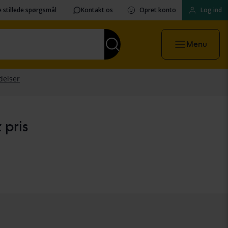
 stillede spørgsmål
Kontakt os
Opret konto
Log ind
Menu
 pris