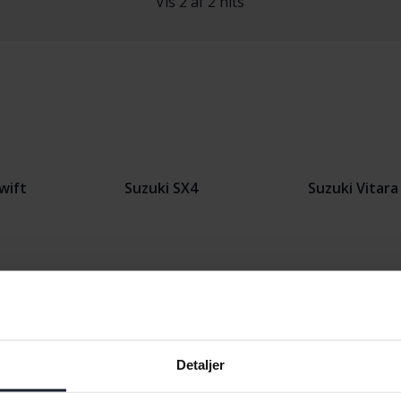
Vis 2 af 2 hits
wift
Suzuki SX4
Suzuki Vitara
Detaljer
Bilmærker