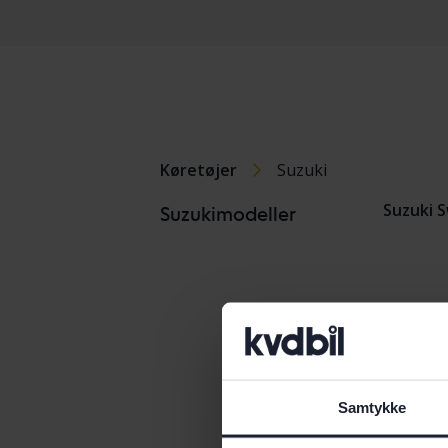
Køretøjer
Suzuki
Suzuki S
Suzukimodeller
Samtykke