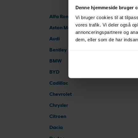
Denne hjemmeside bruger c
Alfa Romeo
Vi bruger cookies til at tilpas
vores trafik. Vi deler også 
Aston Martin
annonceringspartnere og anal
Audi
dem, eller som de har indsaml
Bentley
BMW
BYD
Cadillac
Chevrolet
Chrysler
Citroen
Dacia