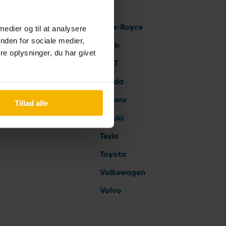
Rolls-Royce
 medier og til at analysere
nden for sociale medier,
Saab
e oplysninger, du har givet
SEAT
Skoda
Subaru
Tillad alle
Suzuki
Tesla
Toyota
Volkswagen
Volvo