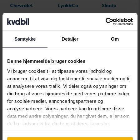
Chevrolet
Lynk&Co
Skoda
Chrysler
Maserati
Subaru
Citroen
Mazda
Suzuki
Samtykke
Detaljer
Om
Dacia
Mercedes
Tesla
Dodge
MG
Toyota
Denne hjemmeside bruger cookies
Ferrari
MINI
Volkswagen
Vi bruger cookies til at tilpasse vores indhold og
Fiat
Mitsubishi
Volvo
annoncer, til at vise dig funktioner til sociale medier og til
Ford
Nissan
at analysere vores trafik. Vi deler også oplysninger om
din brug af vores hjemmeside med vores partnere inden
Honda
Opel
for sociale medier, annonceringspartnere og
analysepartnere. Vores partnere kan kombinere disse
data med andre oplysninger, du har givet dem, eller som
de har indsamlet fra din brug af deres tjenester.
Andre tjenester