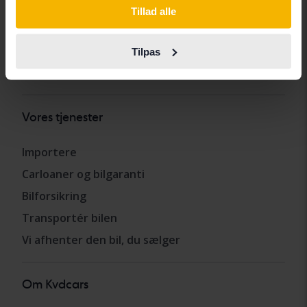
Køb bil
Tillad alle
Sælg bil
Hvordan vi tester
Tilpas
Ofte stillede spørgsmål
Vores tjenester
Importere
Carloaner og bilgaranti
Bilforsikring
Transportér bilen
Vi afhenter den bil, du sælger
Om Kvdcars