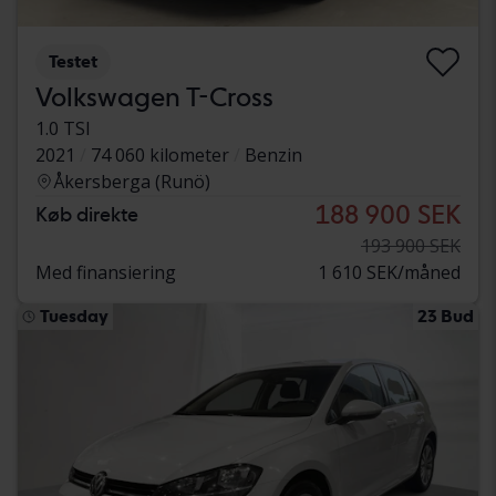
Testet
Volkswagen T-Cross
1.0 TSI
2021
74 060 kilometer
Benzin
Åkersberga (Runö)
188 900 SEK
Køb direkte
193 900 SEK
Med finansiering
1 610 SEK/måned
Tuesday
23 Bud