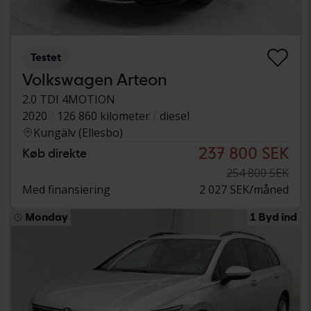
Testet
Volkswagen Arteon
2.0 TDI 4MOTION
2020
126 860 kilometer
diesel
Kungälv (Ellesbo)
237 800 SEK
Køb direkte
254 800 SEK
Med finansiering
2 027 SEK/måned
Monday
1 Byd ind