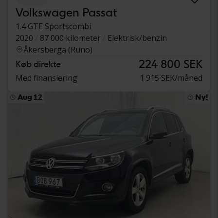
Volkswagen Passat
1.4 GTE Sportscombi
2020
87 000 kilometer
Elektrisk/benzin
Åkersberga (Runö)
224 800 SEK
Køb direkte
Med finansiering
1 915 SEK/måned
Aug 12
Ny!