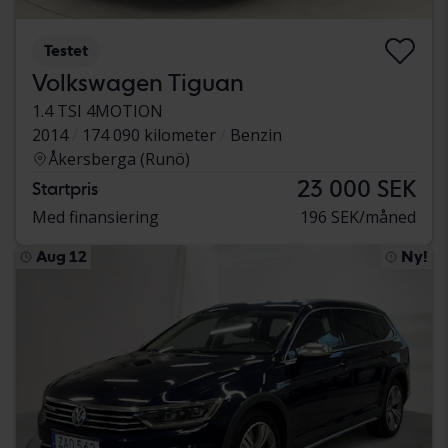
Testet
Volkswagen Tiguan
1.4 TSI 4MOTION
2014
174 090 kilometer
Benzin
Åkersberga (Runö)
23 000 SEK
Startpris
Med finansiering
196 SEK/måned
Aug 12
Ny!