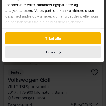
Aug 13
17 Bud
for sociale medier, annonceringspartnere og
analysepartnere. Vores partnere kan kombinere disse
data med andre oplysninger, du har givet dem, eller som
de har indsamlet fra din brug af deres tjenester.
Tillad alle
Tilpas
Testet
Volkswagen Golf
VII 1.2 TSI Sportscombi
2017
175 900 kilometer
Benzin
Åkersberga (Runö)
58 500 SEK
Førende bud