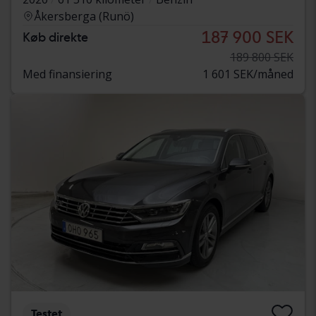
Åkersberga (Runö)
187 900 SEK
Køb direkte
189 800 SEK
Med finansiering
1 601 SEK/måned
Testet