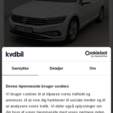
Certificeret
Volkswagen Passat
Samtykke
Detaljer
Om
2.0 TDI Sportscombi 4MOTION
2020
90 960 kilometer
diesel
Åkersberga (Runö)
Denne hjemmeside bruger cookies
232 900 SEK
Køb direkte
Vi bruger cookies til at tilpasse vores indhold og
234 900 SEK
annoncer, til at vise dig funktioner til sociale medier og til
Med finansiering
1 984 SEK/måned
at analysere vores trafik. Vi deler også oplysninger om
din brug af vores hjemmeside med vores partnere inden