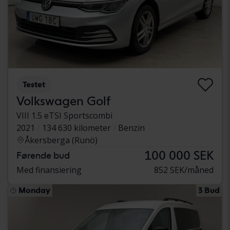
Testet
Volkswagen Golf
VIII 1.5 eTSI Sportscombi
2021
134 630 kilometer
Benzin
Åkersberga (Runö)
100 000 SEK
Førende bud
Med finansiering
852 SEK/måned
Monday
3 Bud