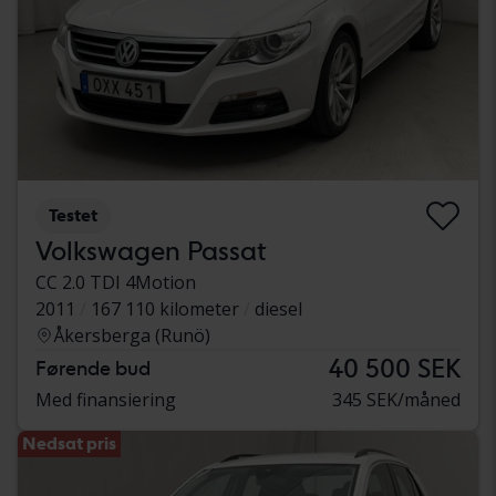
Testet
Volkswagen Passat
CC 2.0 TDI 4Motion
2011
167 110 kilometer
diesel
Åkersberga (Runö)
40 500 SEK
Førende bud
Med finansiering
345 SEK/måned
Nedsat pris