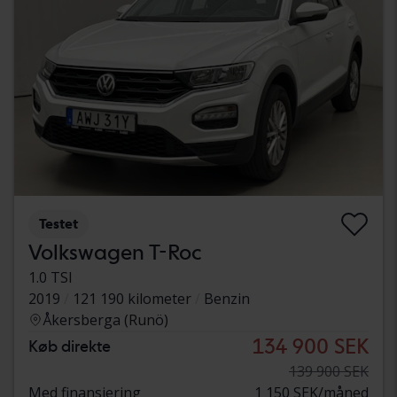
Testet
Volkswagen T-Roc
1.0 TSI
2019
121 190 kilometer
Benzin
Åkersberga (Runö)
134 900 SEK
Køb direkte
139 900 SEK
Med finansiering
1 150 SEK/måned