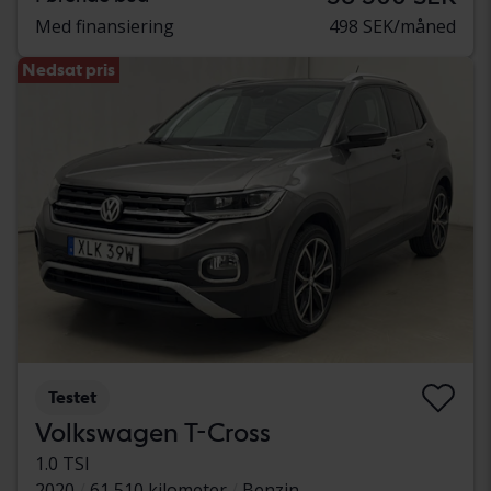
Med finansiering
498 SEK/måned
Nedsat pris
Testet
Volkswagen T-Cross
1.0 TSI
2020
61 510 kilometer
Benzin