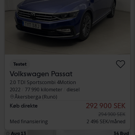
Testet
Volkswagen Passat
2.0 TDI Sportscombi 4Motion
2022
77 990 kilometer
diesel
Åkersberga (Runö)
292 900 SEK
Køb direkte
294 900 SEK
Med finansiering
2 496 SEK/måned
Aug 13
34 Bud