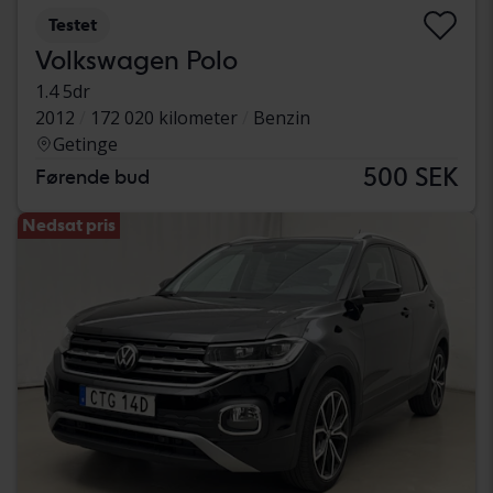
Testet
Volkswagen Polo
1.4 5dr
2012
172 020 kilometer
Benzin
Getinge
500 SEK
Førende bud
Nedsat pris