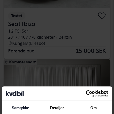
Testet
Seat Ibiza
1.2 TSI 5dr
2017
107 770 kilometer
Benzin
Kungälv (Ellesbo)
15 000 SEK
Førende bud
Kommer snart
Samtykke
Detaljer
Om