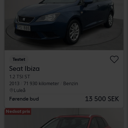
Testet
Seat Ibiza
1.2 TSI ST
2013
71 930 kilometer
Benzin
Luleå
13 500 SEK
Førende bud
Nedsat pris