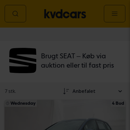
personbil
Brugt SEAT – Køb via
auktion eller til fast pris
7 stk.
Anbefalet
Wednesday
4 Bud