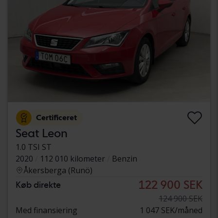
Certificeret
Seat Leon
1.0 TSI ST
2020
112 010 kilometer
Benzin
Åkersberga (Runö)
122 900 SEK
Køb direkte
124 900 SEK
Med finansiering
1 047 SEK/måned