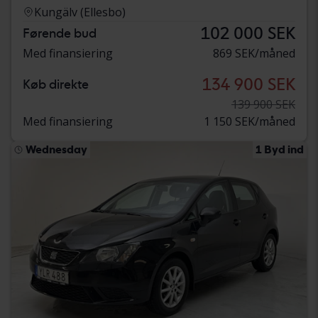
Kungälv (Ellesbo)
102 000 SEK
Førende bud
Med finansiering
869 SEK/måned
134 900 SEK
Køb direkte
139 900 SEK
Med finansiering
1 150 SEK/måned
Wednesday
1 Byd ind