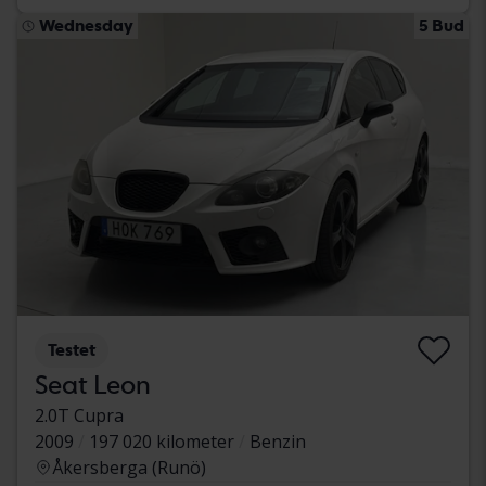
Wednesday
5 Bud
Testet
Seat Leon
2.0T Cupra
2009
197 020 kilometer
Benzin
Åkersberga (Runö)