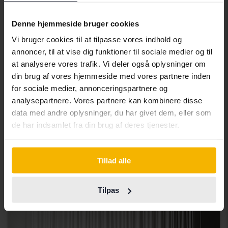
Denne hjemmeside bruger cookies
Vi bruger cookies til at tilpasse vores indhold og
annoncer, til at vise dig funktioner til sociale medier og til
Seat Ateca
at analysere vores trafik. Vi deler også oplysninger om
din brug af vores hjemmeside med vores partnere inden
1.5 TSI ACT 4Drive
for sociale medier, annonceringspartnere og
2019
308 630 kilometer
Benzin
analysepartnere. Vores partnere kan kombinere disse
Kungälv (Ellesbo)
data med andre oplysninger, du har givet dem, eller som
Kommer snart
Startpris
de har indsamlet fra din brug af deres tjenester.
Vores værdiansættelse er på vej
Kommer snart
Tillad alle
Tilpas