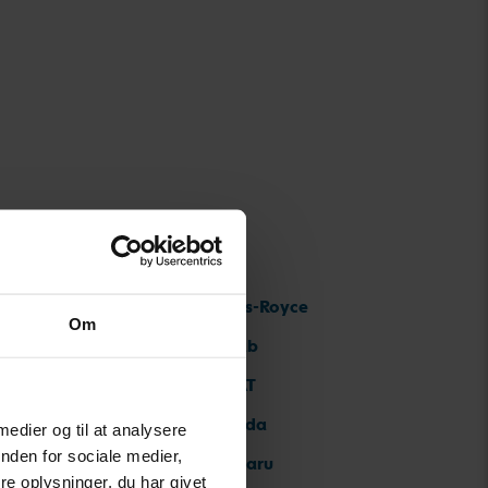
Rolls-Royce
Om
Saab
SEAT
Skoda
 medier og til at analysere
nden for sociale medier,
Subaru
e oplysninger, du har givet