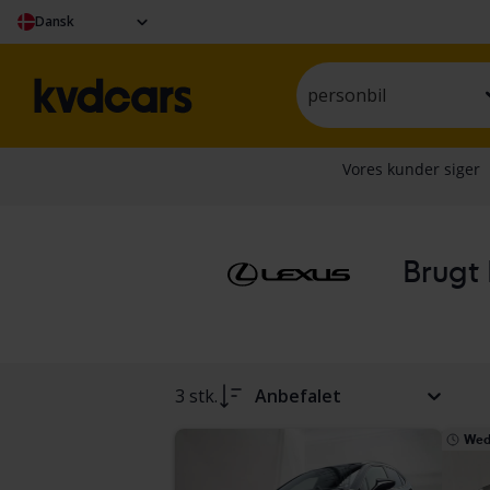
Dansk
personbil
Brugt 
3 stk.
Anbefalet
Wed