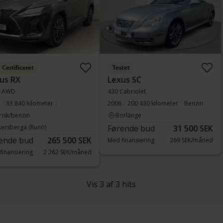
Certificeret
Testet
us RX
Lexus SC
h AWD
430 Cabriolet
33 840 kilometer
2006
200 430 kilometer
Benzin
risk/benzin
Borlänge
kersberga (Runö)
Førende bud
31 500 SEK
ende bud
265 500 SEK
Med finansiering
269 SEK/måned
finansiering
2 262 SEK/måned
Vis 3 af 3 hits