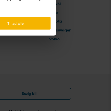
Suzuki
Tesla
Toyota
Tillad alle
Volkswagen
Volvo
Sælg bil