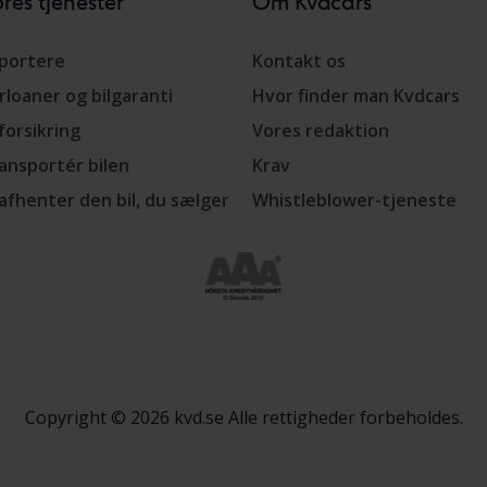
res tjenester
Om Kvdcars
portere
Kontakt os
rloaner og bilgaranti
Hvor finder man Kvdcars
lforsikring
Vores redaktion
ansportér bilen
Krav
 afhenter den bil, du sælger
Whistleblower-tjeneste
Copyright © 2026 kvd.se Alle rettigheder forbeholdes.