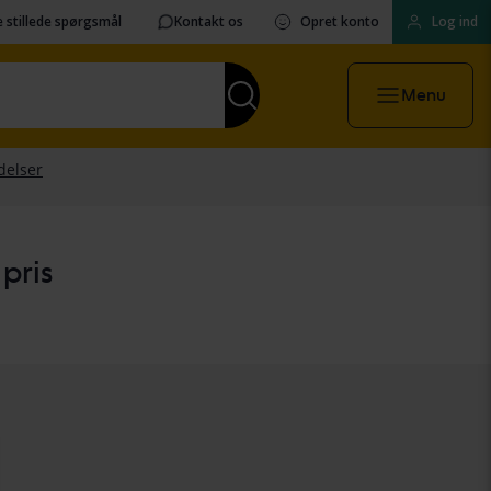
 stillede spørgsmål
Kontakt os
Opret konto
Log ind
Menu
 pris