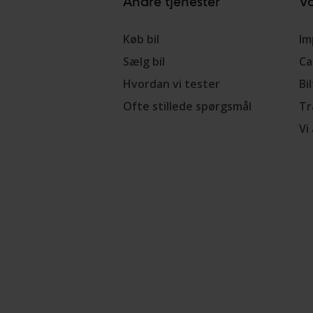
Andre tjenester
Vo
Køb bil
Im
Sælg bil
Ca
Hvordan vi tester
Bi
Ofte stillede spørgsmål
Tr
Vi