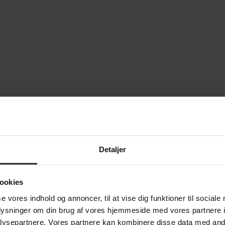
Bilmærker
Ferrari
Maserati
Detaljer
Fiat
Mazda
Ford
Mercedes
ookies
Honda
MG
se vores indhold og annoncer, til at vise dig funktioner til sociale
oplysninger om din brug af vores hjemmeside med vores partnere i
Hyundai
MINI
ysepartnere. Vores partnere kan kombinere disse data med andr