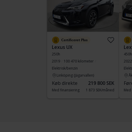
Certificeret Plus
Lexus UX
Lex
250h
450
2019
100 470 kilometer
2022
Elektrisk/benzin
Elekt
Linköping (Jägarvallen)
Å
Køb direkte
219 800 SEK
Før
Med finansiering
1 873 SEK/måned
Med 