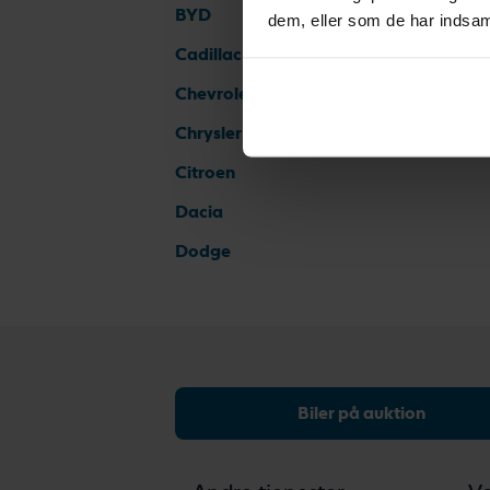
BYD
dem, eller som de har indsaml
Cadillac
Chevrolet
Chrysler
Citroen
Dacia
Dodge
Biler på auktion