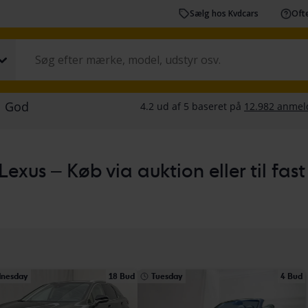
Sælg hos Kvdcars
Ofte
Lexus – Køb via auktion eller til fast
nesday
18 Bud
Tuesday
4 Bud