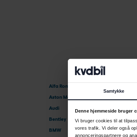
Alfa Romeo
Samtykke
Aston Martin
Audi
Denne hjemmeside bruger c
Bentley
Vi bruger cookies til at tilpas
vores trafik. Vi deler også 
BMW
annonceringspartnere og anal