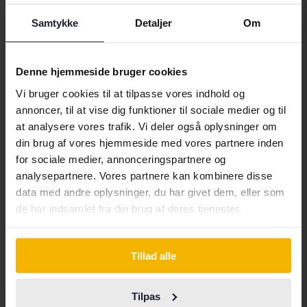
Kommer snart
Startpris
Vores værdiansættelse er på vej
Samtykke
Detaljer
Om
Kommer snart
Denne hjemmeside bruger cookies
Vi bruger cookies til at tilpasse vores indhold og
annoncer, til at vise dig funktioner til sociale medier og til
at analysere vores trafik. Vi deler også oplysninger om
din brug af vores hjemmeside med vores partnere inden
for sociale medier, annonceringspartnere og
analysepartnere. Vores partnere kan kombinere disse
data med andre oplysninger, du har givet dem, eller som
de har indsamlet fra din brug af deres tjenester.
Tillad alle
Tesla Model S
Model S Dual Motor Long Range AWD
Tilpas