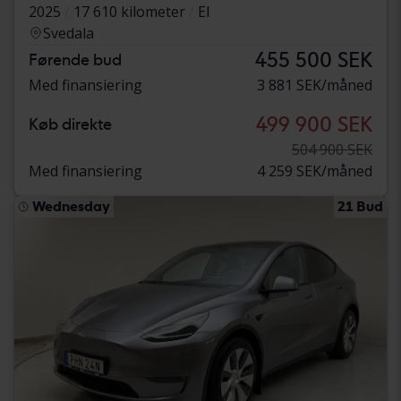
2025
17 610 kilometer
El
Svedala
455 500 SEK
Førende bud
Med finansiering
3 881 SEK/måned
499 900 SEK
Køb direkte
504 900 SEK
Med finansiering
4 259 SEK/måned
Wednesday
21 Bud