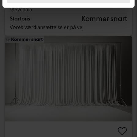
2021
188 000 kilometer
El
Svedala
Kommer snart
Startpris
Vores værdiansættelse er på vej
Kommer snart