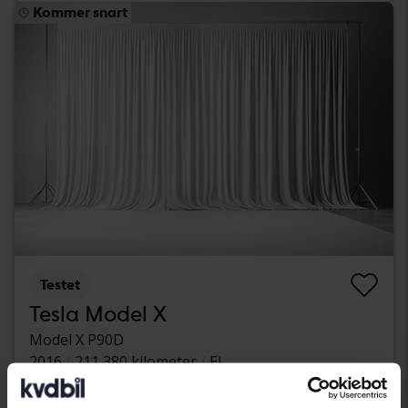
Kommer snart
Testet
Tesla Model X
Model X P90D
2016
211 380 kilometer
El
Åkersberga (Runö)