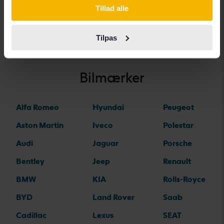
Nissan LEAF
Nissan Navara
Nissan X-Trail
Tillad alle
Tilpas
Bilmærker
Alfa Romeo
Hyundai
Peugeot
Aston Martin
Iveco
Polestar
Audi
Jaguar
Porsche
Bentley
Jeep
Renault
BMW
KIA
Rolls-Royce
BYD
Land Rover
Saab
Cadillac
Lexus
SEAT