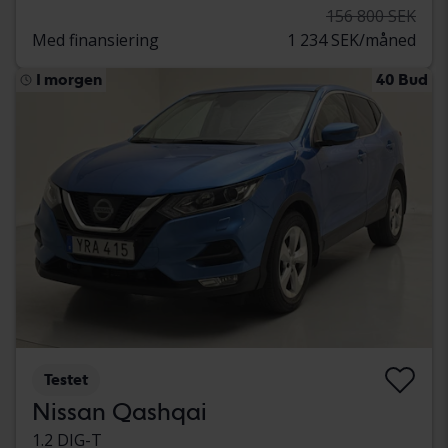
156 800 SEK
Med finansiering
1 234 SEK/måned
I morgen
40 Bud
Testet
Nissan Qashqai
1.2 DIG-T