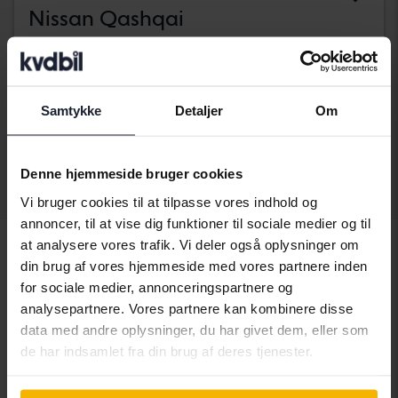
Nissan Qashqai
1.2 DIG-T
2018
57 070 kilometer
Benzin
Åkersberga (Runö)
Kommer snart
Samtykke
Detaljer
Om
Startpris
Vores værdiansættelse er på vej
Denne hjemmeside bruger cookies
Vis 4 af 4 hits
Vi bruger cookies til at tilpasse vores indhold og
annoncer, til at vise dig funktioner til sociale medier og til
at analysere vores trafik. Vi deler også oplysninger om
din brug af vores hjemmeside med vores partnere inden
for sociale medier, annonceringspartnere og
Køretøjer
Nissan
Qashqai
analysepartnere. Vores partnere kan kombinere disse
data med andre oplysninger, du har givet dem, eller som
Nissanmodeller
de har indsamlet fra din brug af deres tjenester.
Nissan Juke
Nissan Micra
Nissan Qashqai