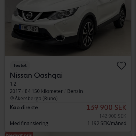
Testet
Nissan Qashqai
1.2
2017
84 150 kilometer
Benzin
Åkersberga (Runö)
139 900 SEK
Køb direkte
142 900 SEK
Med finansiering
1 192 SEK/måned
Nedsat pris