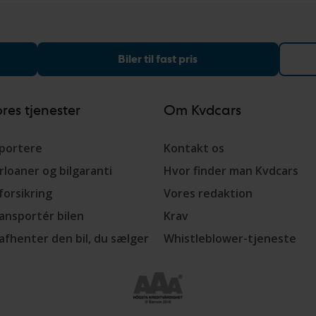
Biler til fast pris
res tjenester
Om Kvdcars
portere
Kontakt os
rloaner og bilgaranti
Hvor finder man Kvdcars
lforsikring
Vores redaktion
ansportér bilen
Krav
 afhenter den bil, du sælger
Whistleblower-tjeneste