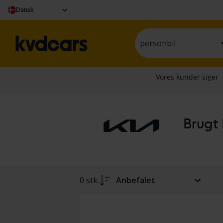
Dansk
personbil
Brugt 
0 stk.
Anbefalet