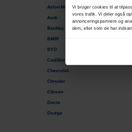
Aston Martin
Vi bruger cookies til at tilpas
vores trafik. Vi deler også 
Audi
annonceringspartnere og anal
Bentley
dem, eller som de har indsaml
BMW
BYD
Cadillac
Chevrolet
Chrysler
Citroen
Dacia
Dodge