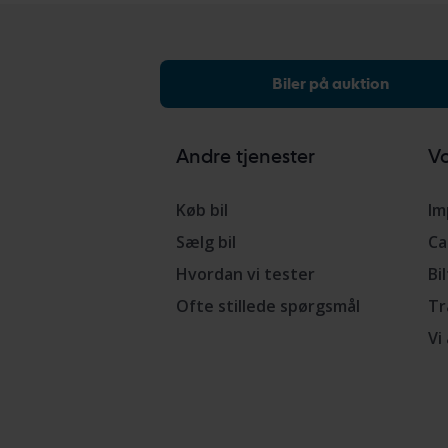
Biler på auktion
Andre tjenester
Vo
Køb bil
Im
Sælg bil
Ca
Hvordan vi tester
Bi
Ofte stillede spørgsmål
Tr
Vi