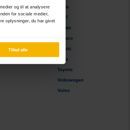
Saab
 medier og til at analysere
nden for sociale medier,
SEAT
e oplysninger, du har givet
Skoda
Subaru
Suzuki
Tillad alle
Tesla
Toyota
Volkswagen
Volvo