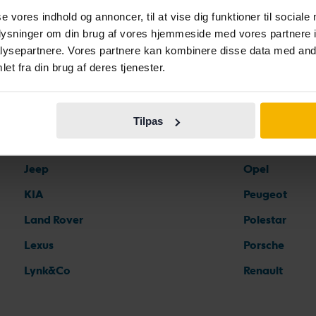
Fiat
Mazda
se vores indhold og annoncer, til at vise dig funktioner til sociale
oplysninger om din brug af vores hjemmeside med vores partnere i
Ford
Mercedes
ysepartnere. Vores partnere kan kombinere disse data med andr
Honda
MG
et fra din brug af deres tjenester.
Hyundai
MINI
Iveco
Mitsubishi
Tilpas
Jaguar
Nissan
Jeep
Opel
KIA
Peugeot
Land Rover
Polestar
Lexus
Porsche
Lynk&Co
Renault