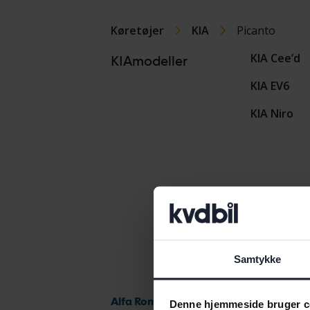
Køretøjer
KIA
Picanto
KIA Cee’d
KIAmodeller
KIA EV6
KIA Niro
Samtykke
Alfa Romeo
Denne hjemmeside bruger c