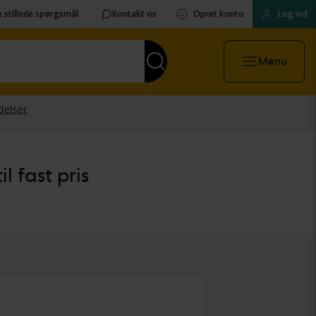
 stillede spørgsmål
Kontakt os
Opret konto
Log ind
Menu
l fast pris