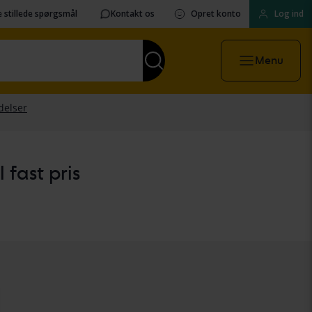
 stillede spørgsmål
Kontakt os
Opret konto
Log ind
Menu
 fast pris