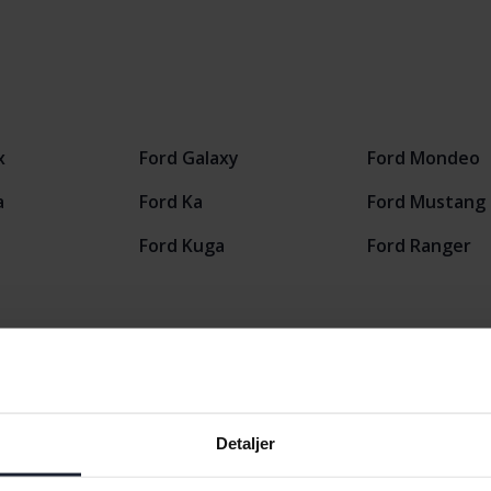
x
Ford Galaxy
Ford Mondeo
a
Ford Ka
Ford Mustang
s
Ford Kuga
Ford Ranger
Detaljer
Bilmærker