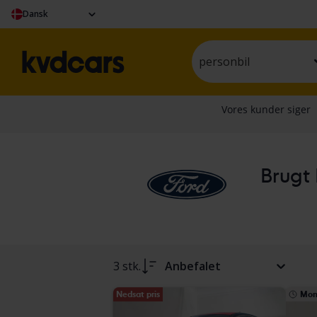
Dansk
personbil
Brugt 
3 stk.
Anbefalet
Nedsat pris
Mon