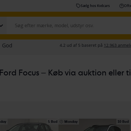
Sælg hos Kvdcars
Ofte
Ford Focus – Køb via auktion eller til
day
5 Bud
Monday
10 Bud