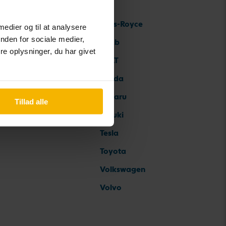
Rolls-Royce
 medier og til at analysere
nden for sociale medier,
Saab
e oplysninger, du har givet
SEAT
Skoda
Subaru
Tillad alle
Suzuki
Tesla
Toyota
Volkswagen
Volvo