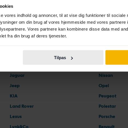
ookies
Ferrari
Maserati
se vores indhold og annoncer, til at vise dig funktioner til sociale
oplysninger om din brug af vores hjemmeside med vores partnere i
Fiat
Mazda
ysepartnere. Vores partnere kan kombinere disse data med andr
Ford
Mercedes
et fra din brug af deres tjenester.
Honda
MG
Hyundai
MINI
Tilpas
Iveco
Mitsubishi
Jaguar
Nissan
Jeep
Opel
KIA
Peugeot
Land Rover
Polestar
Lexus
Porsche
Lynk&Co
Renault