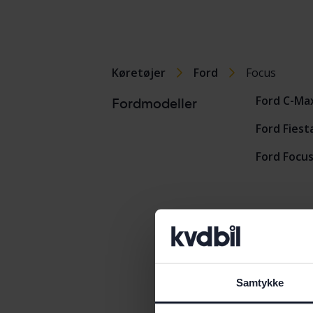
Køretøjer
Ford
Focus
Ford C-Ma
Fordmodeller
Ford Fiest
Ford Focu
Samtykke