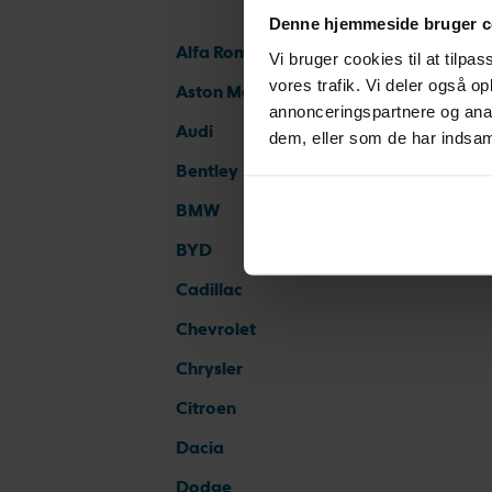
Denne hjemmeside bruger c
Alfa Romeo
Vi bruger cookies til at tilpas
vores trafik. Vi deler også 
Aston Martin
annonceringspartnere og anal
Audi
dem, eller som de har indsaml
Bentley
BMW
BYD
Cadillac
Chevrolet
Chrysler
Citroen
Dacia
Dodge