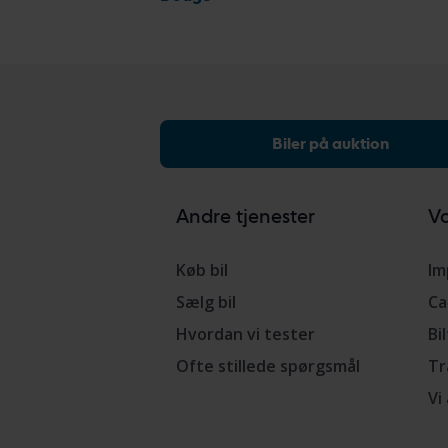
Biler på auktion
Andre tjenester
Vo
Køb bil
Im
Sælg bil
Ca
Hvordan vi tester
Bi
Ofte stillede spørgsmål
Tr
Vi