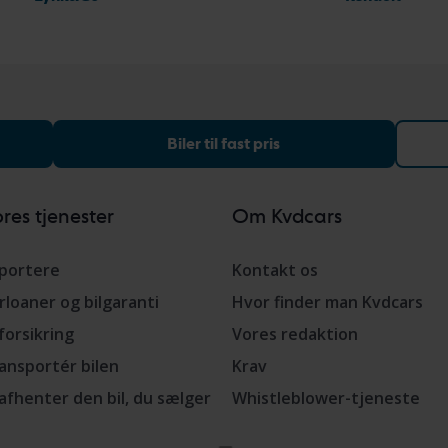
Biler til fast pris
res tjenester
Om Kvdcars
portere
Kontakt os
rloaner og bilgaranti
Hvor finder man Kvdcars
lforsikring
Vores redaktion
ansportér bilen
Krav
 afhenter den bil, du sælger
Whistleblower-tjeneste