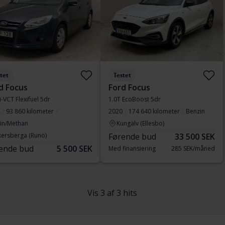
tet
Testet
d Focus
Ford Focus
i-VCT Flexifuel 5dr
1.0T EcoBoost 5dr
93 860 kilometer
2020
174 640 kilometer
Benzin
in/Methan
Kungälv (Ellesbo)
kersberga (Runö)
Førende bud
33 500 SEK
ende bud
5 500 SEK
Med finansiering
285 SEK/måned
Vis 3 af 3 hits