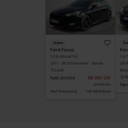
Testet
Tes
Ford Focus
For
1.0 EcoBoost 5dr
1.6 T
2017
98 070 kilometer
Benzin
2014
Luleå
Benz
Køb direkte
86 900 SEK
Å
Før
89 900 SEK
Med finansiering
740 SEK/måned