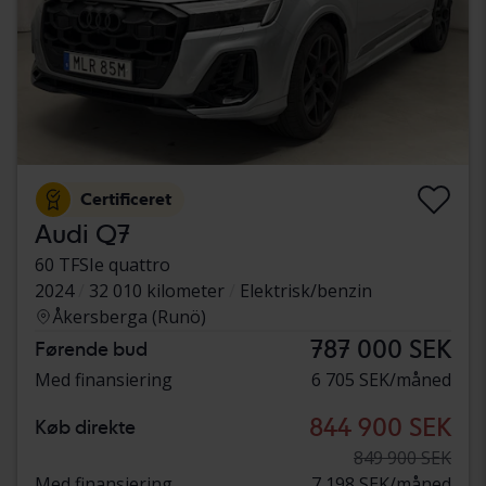
Certificeret
Audi Q7
60 TFSIe quattro
2024
32 010 kilometer
Elektrisk/benzin
Åkersberga (Runö)
787 000 SEK
Førende bud
Med finansiering
6 705 SEK/måned
844 900 SEK
Køb direkte
849 900 SEK
Med finansiering
7 198 SEK/måned