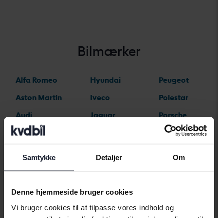
Bilmærker
Alfa Romeo
Hyundai
Peugeot
Aston Martin
Iveco
Polestar
Audi
Jaguar
Porsche
Bentley
Jeep
Renault
BMW
KIA
Rolls-Royce
Samtykke
Detaljer
Om
BYD
Land Rover
Saab
Cadillac
Lexus
SEAT
Denne hjemmeside bruger cookies
Chevrolet
Lynk&Co
Skoda
Vi bruger cookies til at tilpasse vores indhold og