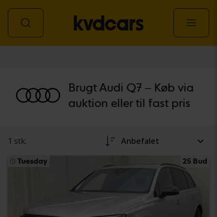
personbil
Brugt Audi Q7 – Køb via
auktion eller til fast pris
1 stk.
Anbefalet
Tuesday
25 Bud