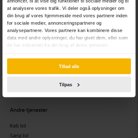
annoncer, til at vise dig funktioner til sociale medier og til
Chrysler
Maserati
Subaru
at analysere vores trafik. Vi deler også oplysninger om
Citroen
Mazda
Suzuki
din brug af vores hjemmeside med vores partnere inden
for sociale medier, annonceringspartnere og
Dacia
Mercedes
Tesla
analysepartnere. Vores partnere kan kombinere disse
Dodge
MG
Toyota
data med andre oplysninger, du har givet dem, eller som
de har indsamlet fra din brug af deres tjenester.
Ferrari
MINI
Volkswagen
Fiat
Mitsubishi
Volvo
Tillad alle
Ford
Nissan
Honda
Opel
Tilpas
Andre tjenester
Køb bil
Sælg bil