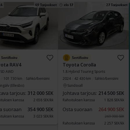
14
49 Tarjoukset
elo 17
27 Tarjoukset
Sertifioitu
Sertifioitu
ota RAV4
Toyota Corolla
HSD AWD
1.8 Hybrid Touring Sports
101 730 km
Sähkö/bensiini
2024
42 430 km
Sähkö/bensiini
ngälv (Ellesbo)
Sundsvall
tava tarjous:
312 000 SEK
Johtava tarjous:
214 500 SEK
ituksen kanssa
2 658 SEK/kk
Rahoituksen kanssa
1 828 SEK/kk
a suoraan
354 900 SEK
Osta suoraan
264 900 SEK
ituksen kanssa
3 023 SEK/kk
269 900 SEK
Rahoituksen kanssa
2 257 SEK/kk