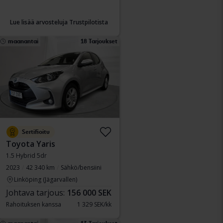
Lue lisää arvosteluja Trustpilotista
maanantai
18 Tarjoukset
Sertifioitu
Toyota Yaris
1.5 Hybrid 5dr
2023
42 340 km
Sähkö/bensiini
Linköping (Jägarvallen)
Johtava tarjous:
156 000 SEK
Rahoituksen kanssa
1 329 SEK/kk