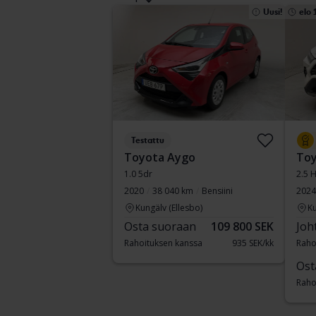
Uusi!
elo 
Testattu
Toyota Aygo
Toy
1.0 5dr
2.5 
2020
38 040 km
Bensiini
2024
Kungälv (Ellesbo)
Ku
Osta suoraan
109 800 SEK
Joh
Rahoituksen kanssa
935 SEK/kk
Raho
Ost
Raho