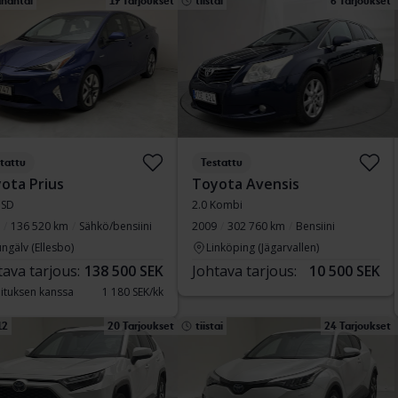
nantai
17 Tarjoukset
tiistai
6 Tarjoukset
tattu
Testattu
ota Prius
Toyota Avensis
HSD
2.0 Kombi
136 520 km
Sähkö/bensiini
2009
302 760 km
Bensiini
ngälv (Ellesbo)
Linköping (Jägarvallen)
tava tarjous:
138 500 SEK
Johtava tarjous:
10 500 SEK
ituksen kanssa
1 180 SEK/kk
12
20 Tarjoukset
tiistai
24 Tarjoukset