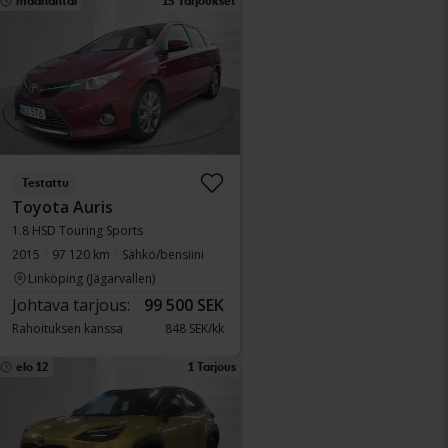
maanantai
13 Tarjoukset
Testattu
Toyota Auris
1.8 HSD Touring Sports
2015
97 120 km
Sähkö/bensiini
Linköping (Jägarvallen)
Johtava tarjous:
99 500 SEK
Rahoituksen kanssa
848 SEK/kk
elo 12
1 Tarjous