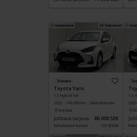
maanantai
26 Tarjoukset
maa
Testattu
Tes
Toyota Yaris
Toy
1.5 Hybrid 5dr
1.5 
2022
149 990 km
Sähkö/bensiini
2021
Svedala
B
Johtava tarjous:
86 000 SEK
Joh
Rahoituksen kanssa
733 SEK/kk
Raho