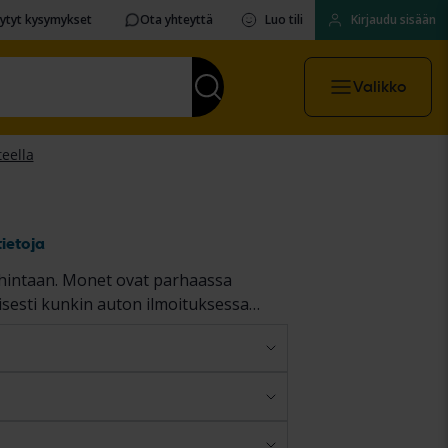
sytyt kysymykset
Ota yhteyttä
Luo tili
Kirjaudu sisään
Valikko
tietoja
n hintaan. Monet ovat parhaassa
isesti kunkin auton ilmoituksessa