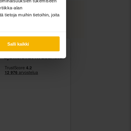
 ominaisuuksien tukemiseen
tiikka-alan
ietoja muihin tietoihin, joita
opas
Salli kaikki
Mitä asiakkaamme
ajattelevat Kvdcarista?