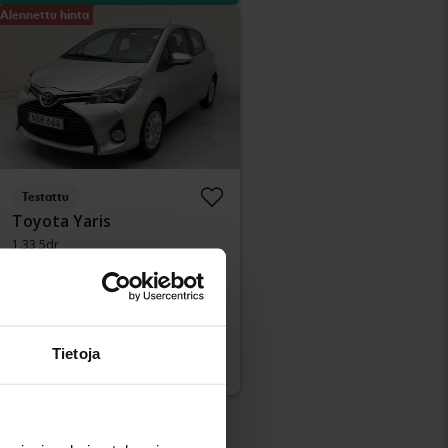
Alennettu hinta
Testattu
Toyota Yaris
1.33 5dr
2016
50 930 km
Bensiini
Kungälv (Ellesbo)
Osta suoraan
122 900 SEK
124 900 SEK
Tietoja
Rahoituksen kanssa
1 047 SEK/kk