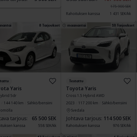
175 900 SEK
Rahoituksen kanssa
1 431 SEK/kk
nantai
8 Tarjoukset
maanantai
10 Tarjoukset
tattu
Testattu
ota Yaris
Toyota Yaris
Hybrid 5dr
Cross 1.5 Hybrid AWD
144 140 km
Sähkö/bensiini
2023
117 200 km
Sähkö/bensiini
romölla
Svedala
tava tarjous:
65 500 SEK
Johtava tarjous:
114 500 SEK
ituksen kanssa
558 SEK/kk
Rahoituksen kanssa
976 SEK/kk