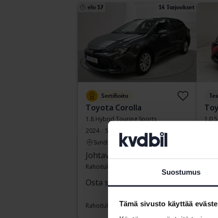
elo 17
14 Tarjoukset
Sertifioitu
Tes
Toyota Corolla
Toy
1.8 Hybrid Touring Sports
1.0 
2024
56 530 km
Sähkö/bensiini
2021
Sundsvall
Ku
Johtava tarjous:
217 000 SEK
Ost
Rahoituksen kanssa
1 849 SEK/kk
Raho
Suostumus
Osta suoraan
254 900 SEK
259 900 SEK
Tämä sivusto käyttää eväste
Rahoituksen kanssa
2 172 SEK/kk