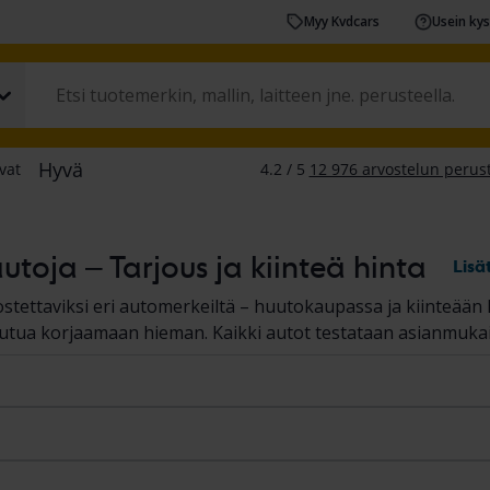
Myy Kvdcars
Usein ky
utoja – Tarjous ja kiinteä hinta
Lisä
 ostettaviksi eri automerkeiltä – huutokaupassa ja kiinteää
outua korjaamaan hieman. Kaikki autot testataan asianmuka