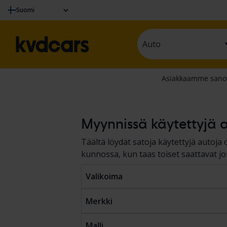
Suomi
Auto
Myynnissä käytettyjä a
Täältä löydät satoja käytettyjä autoja
kunnossa, kun taas toiset saattavat j
ilmoitettujen tulosten mukaan.
Valikoima
Merkki
Malli