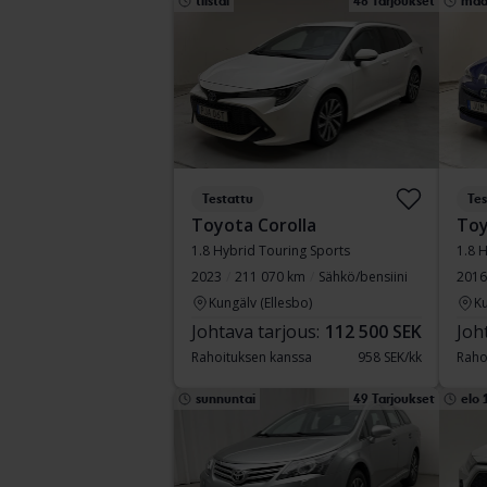
tiistai
48 Tarjoukset
maa
Testattu
Tes
Toyota Corolla
Toy
1.8 Hybrid Touring Sports
1.8 
2023
211 070 km
Sähkö/bensiini
2016
Kungälv (Ellesbo)
Ku
Johtava tarjous:
112 500 SEK
Joh
Rahoituksen kanssa
958 SEK/kk
Raho
sunnuntai
49 Tarjoukset
elo 