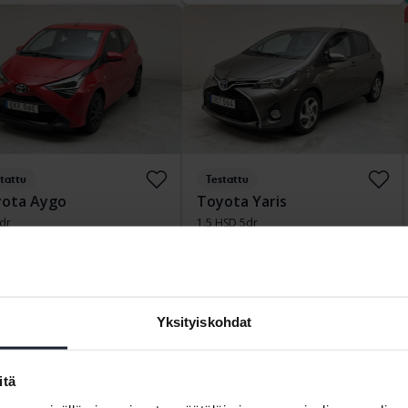
tattu
Testattu
ota Aygo
Toyota Yaris
5dr
1.5 HSD 5dr
26 270 km
Bensiini
2016
30 180 km
Sähkö/bensiini
ngälv (Ellesbo)
Kungälv (Ellesbo)
a suoraan
134 900 SEK
Osta suoraan
149 900 SEK
ituksen kanssa
1 150 SEK/kk
Rahoituksen kanssa
1 278 SEK/kk
Yksityiskohdat
itä