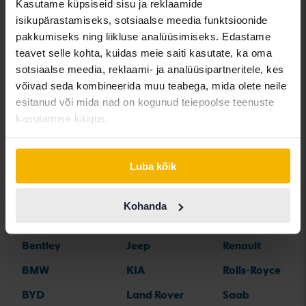
Kasutame küpsiseid sisu ja reklaamide
Volkswagen
Volkswagen T-
Volkswagen ID.5
isikupärastamiseks, sotsiaalse meedia funktsioonide
Taigo
Roc
pakkumiseks ning liikluse analüüsimiseks. Edastame
teavet selle kohta, kuidas meie saiti kasutate, ka oma
sotsiaalse meedia, reklaami- ja analüüsipartneritele, kes
võivad seda kombineerida muu teabega, mida olete neile
esitanud või mida nad on kogunud teiepoolse teenuste
kasutamise käigus.
Automargid
Luba kõik
Alfa Romeo
Hyundai
Peugeot
Aston Martin
Iveco
Polestar
Kohanda
Audi
Jaguar
Porsche
Bentley
Jeep
Renault
BMW
KIA
Rolls-Royce
BYD
Land Rover
Saab