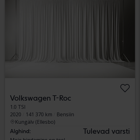
Volkswagen T-Roc
1.0 TSI
2020
141 370 km
Bensiin
Kungälv (Ellesbo)
Tulevad varsti
Alghind:
Meie hindamine on teel