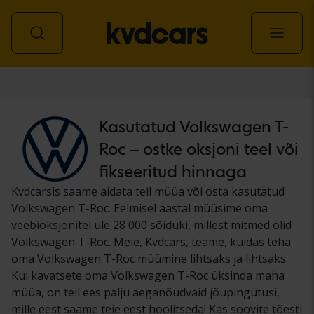
Auto
Kasutatud Volkswagen T-
Roc – ostke oksjoni teel või
fikseeritud hinnaga
Kvdcarsis saame aidata teil müüa või osta kasutatud
Volkswagen T-Roc. Eelmisel aastal müüsime oma
veebioksjonitel üle 28 000 sõiduki, millest mitmed olid
Volkswagen T-Roc. Meie, Kvdcars, teame, kuidas teha
oma Volkswagen T-Roc müümine lihtsaks ja lihtsaks.
Kui kavatsete oma Volkswagen T-Roc üksinda maha
müüa, on teil ees palju aeganõudvaid jõupingutusi,
mille eest saame teie eest hoolitseda! Kas soovite tõesti