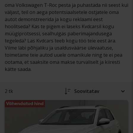
oma Volkswagen T-Roc pesta ja puhastada nii seest kui
väljast, teil on aega potentsiaalsetele ostjatele oma
autot demonstreerida ja kogu reklaami eest
hoolitseda? Kas te pigem ei laseks Kvdcarsil kogu
müügiprotsessi, sealhulgas paberimajandusega
tegeleda? Las Kvdcars teeb kogu töö teie eest ära.
Viime läbi põhjaliku ja usaldusväärse ülevaatuse,
toimetame teie autod uuele omanikule ning te ei pea
ootama, et saaksite oma makse turvaliselt ja kiiresti
kätte saada.
2 tk
Soovitatav
Vähendatud hind