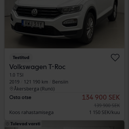
Testitud
Volkswagen T-Roc
1.0 TSI
2019
121 190 km
Bensiin
Åkersberga (Runö)
134 900 SEK
Osta otse
139 900 SEK
Koos rahastamisega
1 150 SEK/kuu
Tulevad varsti