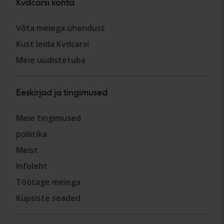
Kvdcarsi kohta
Võta meiega ühendust
Kust leida Kvdcarsi
Meie uudistetuba
Eeskirjad ja tingimused
Meie tingimused
poliitika
Meist
Infoleht
Töötage meiega
Küpsiste seaded