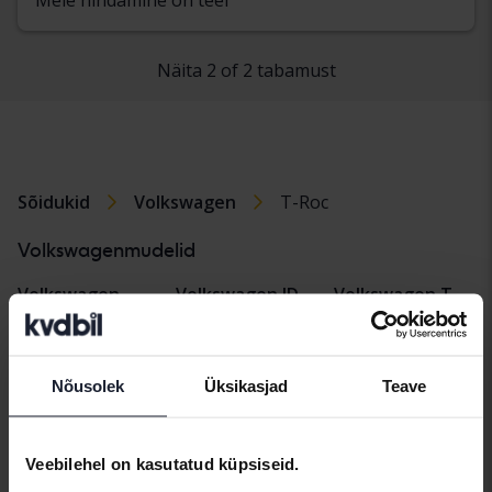
Näita 2 of 2 tabamust
Sõidukid
Volkswagen
T-Roc
Volkswagenmudelid
Volkswagen
Volkswagen ID.
Volkswagen T-
Caddy
Buzz
Cross
Volkswagen
Volkswagen
Volkswagen
Nõusolek
Üksikasjad
Teave
Golf
Passat
Tiguan
Volkswagen ID.3
Volkswagen
Volkswagen
Polo
Touran
Veebilehel on kasutatud küpsiseid.
Volkswagen ID.4