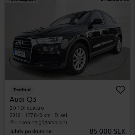
Testitud
Audi Q3
2.0 TDI quattro
2016
127 840 km
Diisel
Linköping (Jägarvallen)
85 000 SEK
Juhtiv pakkumine: