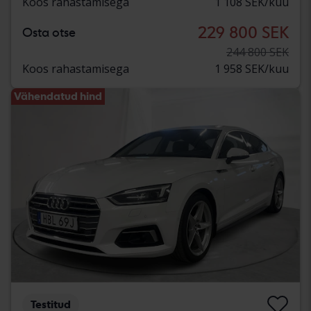
Koos rahastamisega
1 108 SEK/kuu
229 800 SEK
Osta otse
244 800 SEK
Koos rahastamisega
1 958 SEK/kuu
Vähendatud hind
Testitud