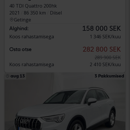
40 TDI Quattro 200hk
2021
86 350 km
Diisel
Getinge
158 000 SEK
Alghind:
Koos rahastamisega
1 346 SEK/kuu
282 800 SEK
Osta otse
289 900 SEK
Koos rahastamisega
2 410 SEK/kuu
aug 13
3 Pakkumised