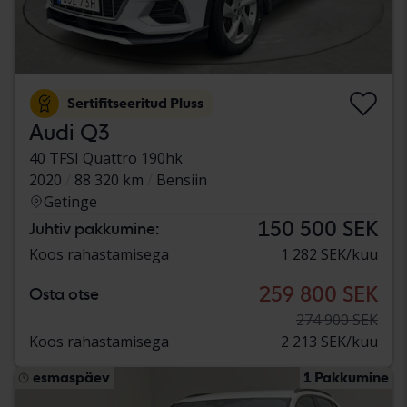
Sertifitseeritud Pluss
Audi Q3
40 TFSI Quattro 190hk
2020
88 320 km
Bensiin
Getinge
150 500 SEK
Juhtiv pakkumine:
Koos rahastamisega
1 282 SEK/kuu
259 800 SEK
Osta otse
274 900 SEK
Koos rahastamisega
2 213 SEK/kuu
esmaspäev
1 Pakkumine