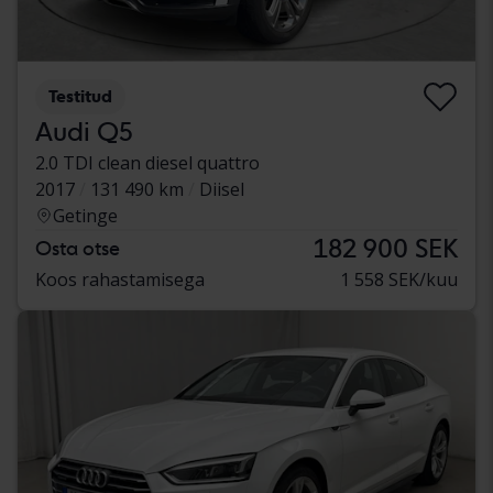
Testitud
Audi Q5
2.0 TDI clean diesel quattro
2017
131 490 km
Diisel
Getinge
182 900 SEK
Osta otse
Koos rahastamisega
1 558 SEK/kuu