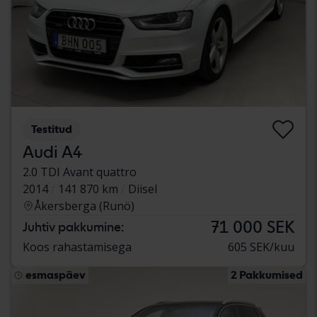
Testitud
Audi A4
2.0 TDI Avant quattro
2014
141 870 km
Diisel
Åkersberga (Runö)
71 000 SEK
Juhtiv pakkumine:
Koos rahastamisega
605 SEK/kuu
esmaspäev
2 Pakkumised