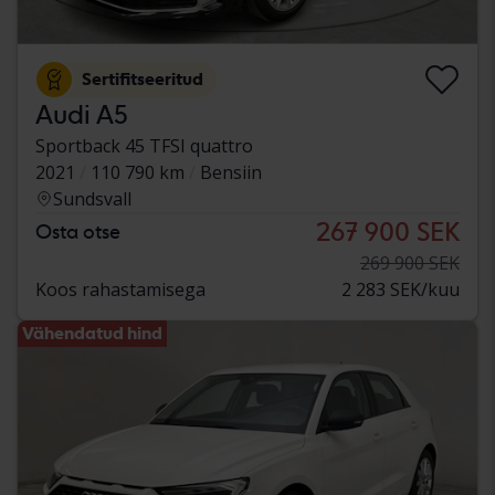
Sertifitseeritud
Audi A5
Sportback 45 TFSI quattro
2021
110 790 km
Bensiin
Sundsvall
267 900 SEK
Osta otse
269 900 SEK
Koos rahastamisega
2 283 SEK/kuu
Vähendatud hind