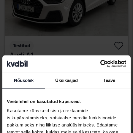
Testitud
Audi A1
Sportback 30 TFSI
2020
69 210 km
Bensiin
Kungälv (Ellesbo)
Nõusolek
Üksikasjad
Teave
154 900 SEK
Osta otse
159 900 SEK
Veebilehel on kasutatud küpsiseid.
Koos rahastamisega
1 320 SEK/kuu
Kasutame küpsiseid sisu ja reklaamide
Vähendatud hind
isikupärastamiseks, sotsiaalse meedia funktsioonide
pakkumiseks ning liikluse analüüsimiseks. Edastame
teavet selle kohta, kuidas meie saiti kasutate, ka oma