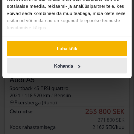
sotsiaalse meedia, reklaami- ja analüüsipartneritele, kes
võivad seda kombineerida muu teabega, mida olete neile
esitanud või mida nad on kogunud teiepoolse teenuste
kasutamise käigus.
Luba kõik
Kohanda
Sertifitseeritud
Audi A5
Sportback 45 TFSI quattro
2021
118 520 km
Bensiin
Åkersberga (Runö)
253 800 SEK
Osta otse
271 800 SEK
Koos rahastamisega
2 162 SEK/kuu