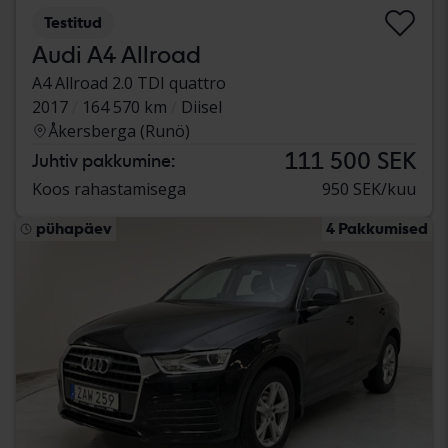
Testitud
Audi A4 Allroad
A4 Allroad 2.0 TDI quattro
2017
164 570 km
Diisel
Åkersberga (Runö)
111 500 SEK
Juhtiv pakkumine:
Koos rahastamisega
950 SEK/kuu
pühapäev
4 Pakkumised