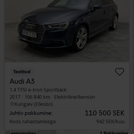
Testitud
Audi A3
1.4 TFSI e-tron Sportback
2017
106 840 km
Elektriline/bensiin
Kungälv (Ellesbo)
110 500 SEK
Juhtiv pakkumine:
Koos rahastamisega
942 SEK/kuu
esmaspäev
1 Pakkumine