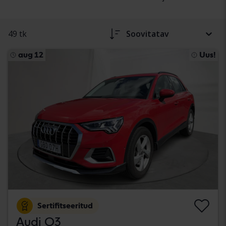
49 tk
Soovitatav
aug 12
Uus!
Sertifitseeritud
Audi Q3