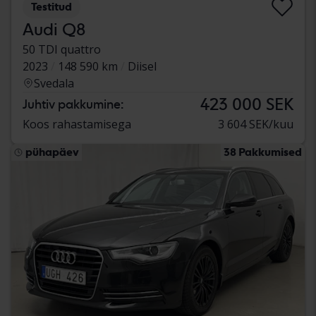
Testitud
Audi Q8
50 TDI quattro
2023
148 590 km
Diisel
Svedala
423 000 SEK
Juhtiv pakkumine:
Koos rahastamisega
3 604 SEK/kuu
pühapäev
38 Pakkumised