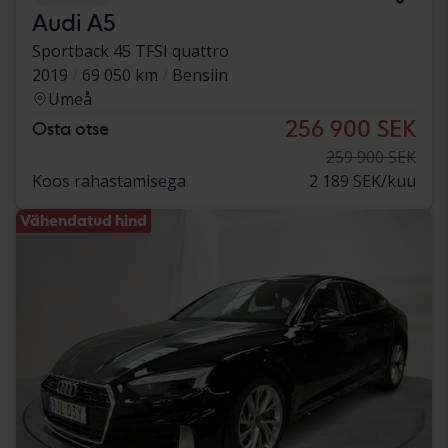
Audi A5
Sportback 45 TFSI quattro
2019
69 050 km
Bensiin
Umeå
256 900 SEK
Osta otse
259 900 SEK
Koos rahastamisega
2 189 SEK/kuu
Vähendatud hind