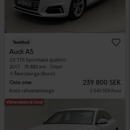
Testitud
Audi A5
2.0 TDI Sportback quattro
2017
70 880 km
Diisel
Åkersberga (Runö)
239 800 SEK
Osta otse
Koos rahastamisega
2 043 SEK/kuu
Vähendatud hind