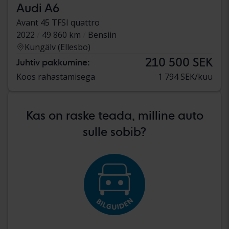
Audi A6
Avant 45 TFSI quattro
2022
49 860 km
Bensiin
Kungälv (Ellesbo)
210 500 SEK
Juhtiv pakkumine:
Koos rahastamisega
1 794 SEK/kuu
Kas on raske teada, milline auto
sulle sobib?