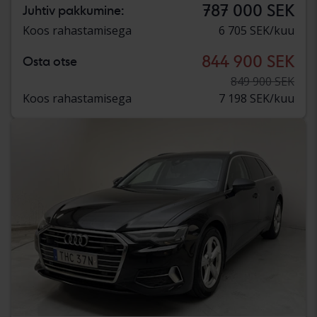
787 000 SEK
Juhtiv pakkumine:
Koos rahastamisega
6 705 SEK/kuu
844 900 SEK
Osta otse
849 900 SEK
Koos rahastamisega
7 198 SEK/kuu