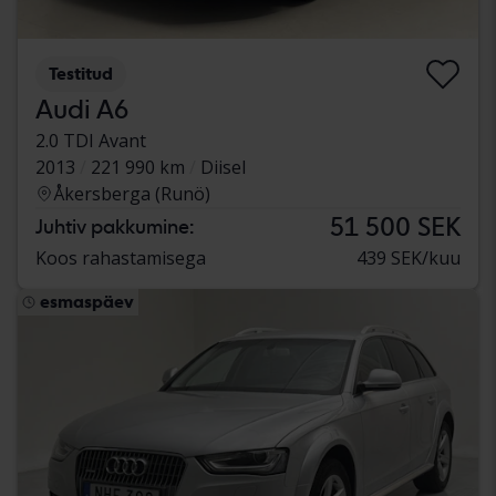
Testitud
Audi A6
2.0 TDI Avant
2013
221 990 km
Diisel
Åkersberga (Runö)
51 500 SEK
Juhtiv pakkumine:
Koos rahastamisega
439 SEK/kuu
esmaspäev