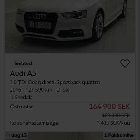
Testitud
Audi A5
2.0 TDI Clean diesel Sportback quattro
2016
121 590 km
Diisel
Svedala
164 900 SEK
Osta otse
169 900 SEK
Koos rahastamisega
1 405 SEK/kuu
aug 13
1 Pakkumine