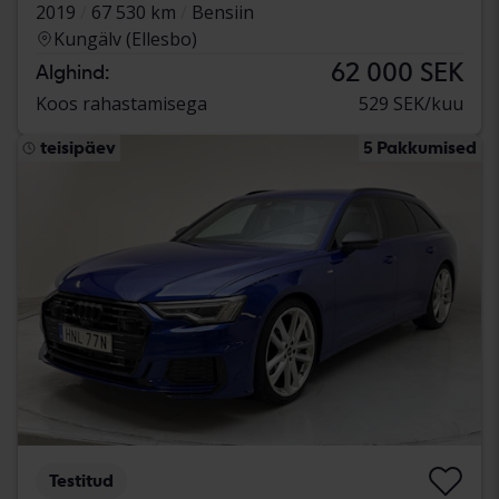
2019
67 530 km
Bensiin
Kungälv (Ellesbo)
62 000 SEK
Alghind:
Koos rahastamisega
529 SEK/kuu
teisipäev
5 Pakkumised
Testitud