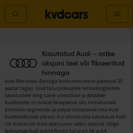
Auto
Kasutatud Audi – ostke
oksjoni teel või fikseeritud
hinnaga
Audi Mercedes-Benziga konkureerima ei paistnud 35
aastat tagasi. Kuid tänu pidevatele tehnoloogilistele
täiustustele ning kaine viimistluse ja detailide
kvaliteedile on bränd tänapäeval üks hinnatumaid
premium-segmendis ja paljud otsustavad osta Audi
kvaliteeditunde pärast. Kui soovid osta kasutatud Audi,
siis Kvdcarsist leiad alati suure valiku autosid. Kõige
levinumad Audi autod Rootsi turul on A6 ja A4.