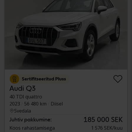
Sertifitseeritud Pluss
Audi Q3
40 TDI quattro
2023
56 480 km
Diisel
Svedala
185 000 SEK
Juhtiv pakkumine:
Koos rahastamisega
1 576 SEK/kuu