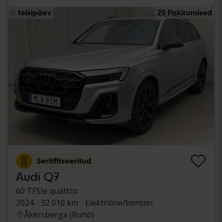
teisipäev
25 Pakkumised
Sertifitseeritud
Audi Q7
60 TFSIe quattro
2024
32 010 km
Elektriline/bensiin
Åkersberga (Runö)