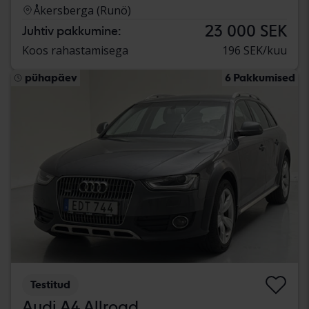
Åkersberga (Runö)
23 000 SEK
Juhtiv pakkumine:
Koos rahastamisega
196 SEK/kuu
pühapäev
6 Pakkumised
Testitud
Audi A4 Allroad