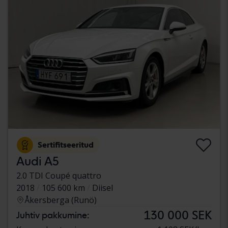
Sertifitseeritud
Audi A5
2.0 TDI Coupé quattro
2018
105 600 km
Diisel
Åkersberga (Runö)
130 000 SEK
Juhtiv pakkumine: