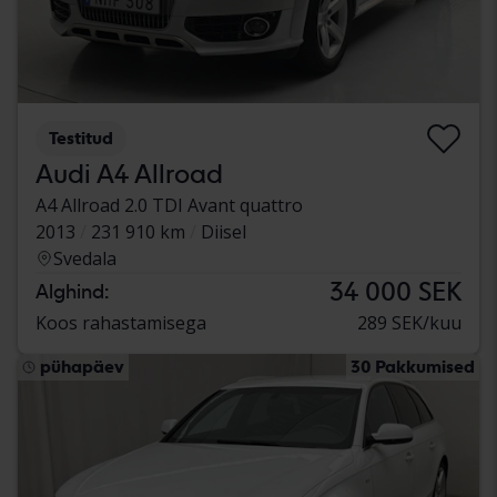
Testitud
Audi A4 Allroad
A4 Allroad 2.0 TDI Avant quattro
2013
231 910 km
Diisel
Svedala
34 000 SEK
Alghind:
Koos rahastamisega
289 SEK/kuu
pühapäev
30 Pakkumised