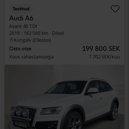
Testitud
Audi A6
Avant 40 TDI
2019
182 560 km
Diisel
Kungälv (Ellesbo)
199 800 SEK
Osta otse
Koos rahastamisega
1 702 SEK/kuu