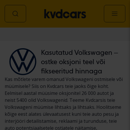
Auto
Kasutatud Volkswagen –
ostke oksjoni teel või
fikseeritud hinnaga
Kas mõtlete varem omanud Volkswageni ostmisele või
müümisele? Siis on Kvdcars teie jaoks õige koht.
Eelmisel aastal müüsime oksjonitel 26 000 autot ja
neist 5400 olid Volkswagenid. Teeme Kvdcarsis teie
Volkswageni müümise lihtsaks ja lihtsaks. Hoolitseme
kõige eest alates ülevaatusest kuni teie auto pesu ja
interjööri detailistamise, reklaami ja turunduse, teie
auto potentsiaalsetele ostjatele näitamise,