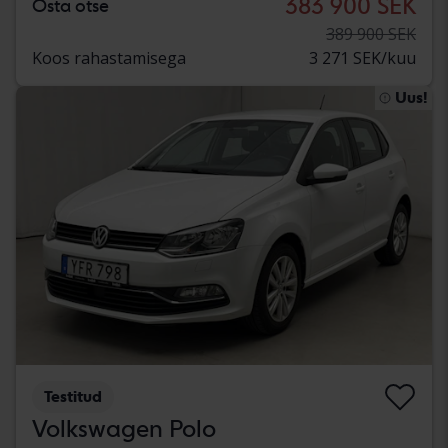
383 900 SEK
Osta otse
389 900 SEK
Koos rahastamisega
3 271 SEK/kuu
Uus!
Testitud
Volkswagen Polo