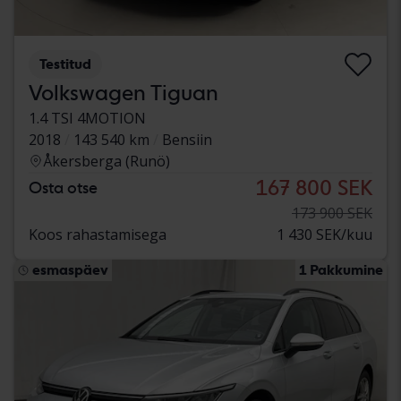
Testitud
Volkswagen Tiguan
1.4 TSI 4MOTION
2018
143 540 km
Bensiin
Åkersberga (Runö)
167 800 SEK
Osta otse
173 900 SEK
Koos rahastamisega
1 430 SEK/kuu
esmaspäev
1 Pakkumine