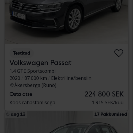
Testitud
Volkswagen Passat
1.4 GTE Sportscombi
2020
87 000 km
Elektriline/bensiin
Åkersberga (Runö)
224 800 SEK
Osta otse
Koos rahastamisega
1 915 SEK/kuu
aug 13
17 Pakkumised