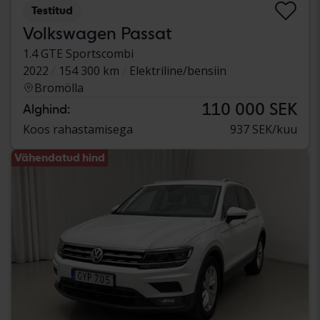
Testitud
Volkswagen Passat
1.4 GTE Sportscombi
2022
154 300 km
Elektriline/bensiin
Bromölla
110 000 SEK
Alghind:
Koos rahastamisega
937 SEK/kuu
Vähendatud hind