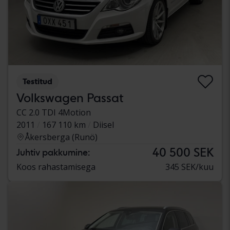
Testitud
Volkswagen Passat
CC 2.0 TDI 4Motion
2011
167 110 km
Diisel
Åkersberga (Runö)
40 500 SEK
Juhtiv pakkumine:
Koos rahastamisega
345 SEK/kuu