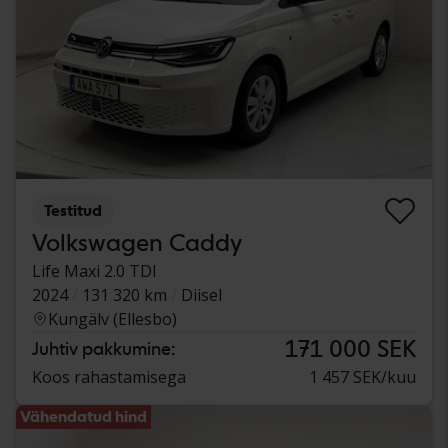
Testitud
Volkswagen Caddy
Life Maxi 2.0 TDI
2024
131 320 km
Diisel
Kungälv (Ellesbo)
171 000 SEK
Juhtiv pakkumine:
Koos rahastamisega
1 457 SEK/kuu
Vähendatud hind