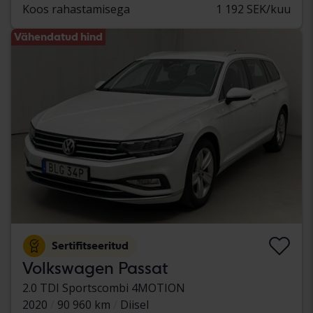
Koos rahastamisega
1 192 SEK/kuu
Vähendatud hind
Sertifitseeritud
Volkswagen Passat
2.0 TDI Sportscombi 4MOTION
2020
90 960 km
Diisel