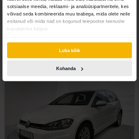
sotsiaalse meedia, reklaami- ja analüüsipartneritele, kes
võivad seda kombineerida muu teabega, mida olete neile
Testitud
esitanud või mida nad on kogunud teiepoolse teenuste
kasutamise käigus.
Volkswagen Polo
1.4 5dr
2012
172 020 km
Bensiin
Luba kõik
Getinge
500 SEK
Juhtiv pakkumine:
Kohanda
teisipäev
23 Pakkumised