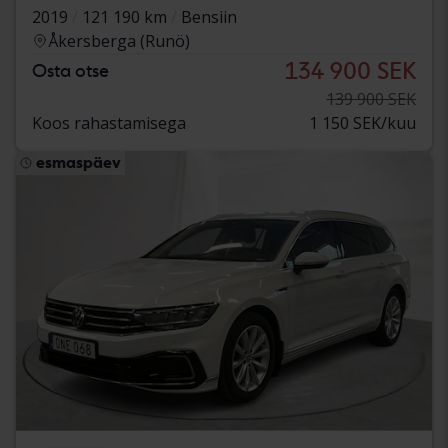
2019
121 190 km
Bensiin
Åkersberga (Runö)
134 900 SEK
Osta otse
139 900 SEK
Koos rahastamisega
1 150 SEK/kuu
esmaspäev