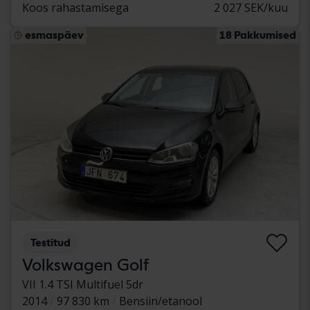
Koos rahastamisega
2 027 SEK/kuu
esmaspäev
18 Pakkumised
Testitud
Volkswagen Golf
VII 1.4 TSI Multifuel 5dr
2014
97 830 km
Bensiin/etanool