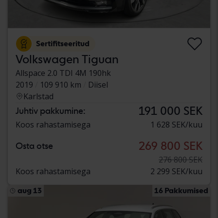
Sertifitseeritud
Volkswagen Tiguan
Allspace 2.0 TDI 4M 190hk
2019
109 910 km
Diisel
Karlstad
191 000 SEK
Juhtiv pakkumine:
Koos rahastamisega
1 628 SEK/kuu
269 800 SEK
Osta otse
276 800 SEK
Koos rahastamisega
2 299 SEK/kuu
aug 13
16 Pakkumised