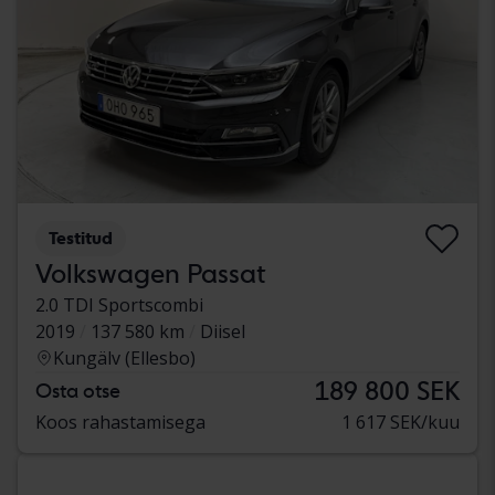
Testitud
Volkswagen Passat
2.0 TDI Sportscombi
2019
137 580 km
Diisel
Kungälv (Ellesbo)
189 800 SEK
Osta otse
Koos rahastamisega
1 617 SEK/kuu