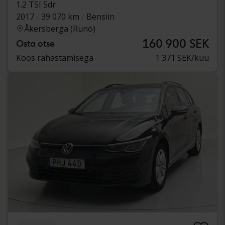
1.2 TSI 5dr
2017
39 070 km
Bensiin
Åkersberga (Runö)
160 900 SEK
Osta otse
Koos rahastamisega
1 371 SEK/kuu