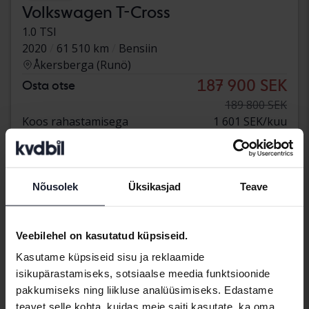
Volkswagen T-Cross
1.0 TSI
2020
61 510 km
Bensiin
Åkersberga (Runö)
187 900 SEK
Osta otse
189 800 SEK
Koos rahastamisega
1 601 SEK/kuu
teisipäev
1 Pakkumine
Nõusolek
Üksikasjad
Teave
Veebilehel on kasutatud küpsiseid.
Kasutame küpsiseid sisu ja reklaamide
isikupärastamiseks, sotsiaalse meedia funktsioonide
pakkumiseks ning liikluse analüüsimiseks. Edastame
teavet selle kohta, kuidas meie saiti kasutate, ka oma