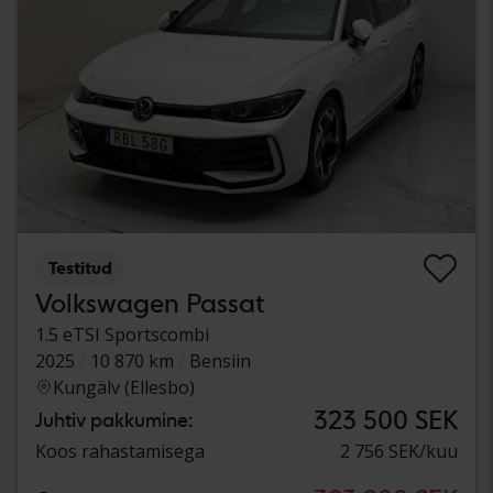
Testitud
Volkswagen Passat
1.5 eTSI Sportscombi
2025
10 870 km
Bensiin
Kungälv (Ellesbo)
323 500 SEK
Juhtiv pakkumine:
Koos rahastamisega
2 756 SEK/kuu