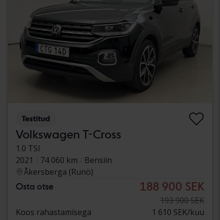
Testitud
Volkswagen T-Cross
1.0 TSI
2021
74 060 km
Bensiin
Åkersberga (Runö)
188 900 SEK
Osta otse
193 900 SEK
Koos rahastamisega
1 610 SEK/kuu