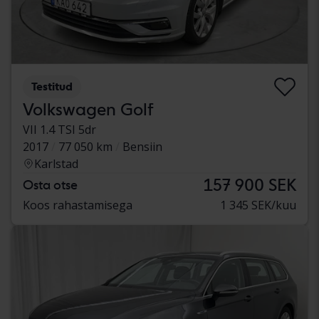
Testitud
Volkswagen Golf
VII 1.4 TSI 5dr
2017
77 050 km
Bensiin
Karlstad
157 900 SEK
Osta otse
Koos rahastamisega
1 345 SEK/kuu