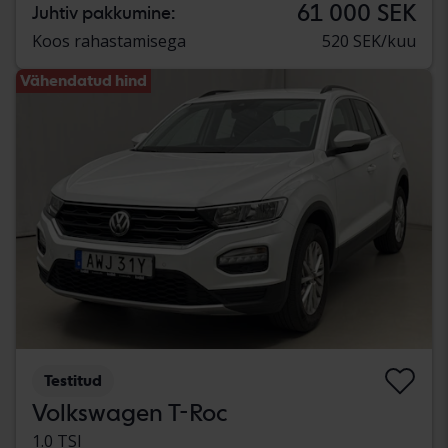
61 000 SEK
Juhtiv pakkumine:
Koos rahastamisega
520 SEK/kuu
Vähendatud hind
Testitud
Volkswagen T-Roc
1.0 TSI