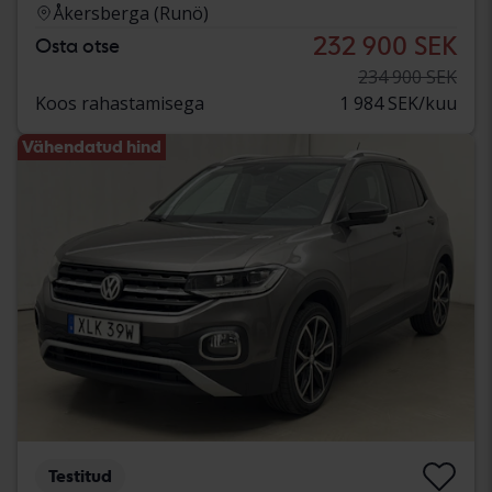
Åkersberga (Runö)
232 900 SEK
Osta otse
234 900 SEK
Koos rahastamisega
1 984 SEK/kuu
Vähendatud hind
Testitud