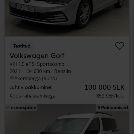
Testitud
Volkswagen Golf
VIII 1.5 eTSI Sportscombi
2021
134 630 km
Bensiin
Åkersberga (Runö)
100 000 SEK
Juhtiv pakkumine:
Koos rahastamisega
852 SEK/kuu
esmaspäev
3 Pakkumised