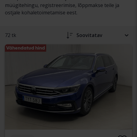
müügitehingu, registreerimise, lõppmakse teile ja
ostjale kohaletoimetamise eest.
72 tk
Soovitatav
Vähendatud hind