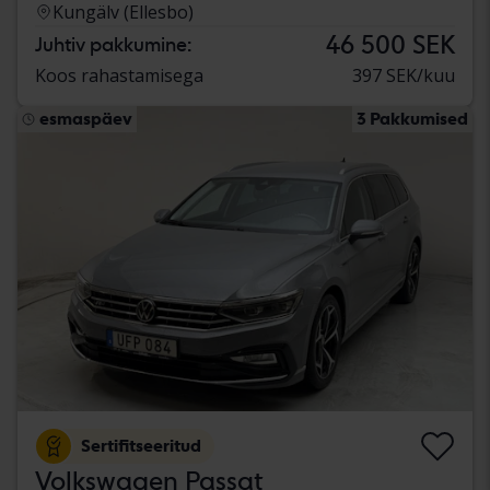
Kungälv (Ellesbo)
46 500 SEK
Juhtiv pakkumine:
Koos rahastamisega
397 SEK/kuu
esmaspäev
3 Pakkumised
Sertifitseeritud
Volkswagen Passat