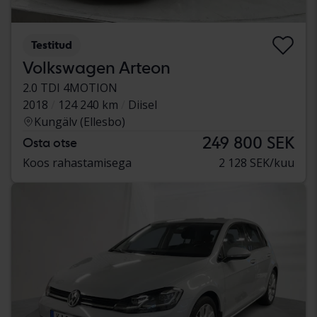
Testitud
Volkswagen Arteon
2.0 TDI 4MOTION
2018
124 240 km
Diisel
Kungälv (Ellesbo)
249 800 SEK
Osta otse
Koos rahastamisega
2 128 SEK/kuu