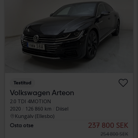
Testitud
Volkswagen Arteon
2.0 TDI 4MOTION
2020
126 860 km
Diisel
Kungälv (Ellesbo)
237 800 SEK
Osta otse
254 800 SEK