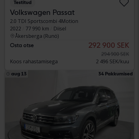
Testitud
Volkswagen Passat
2.0 TDI Sportscombi 4Motion
2022
77 990 km
Diisel
Åkersberga (Runö)
292 900 SEK
Osta otse
294 900 SEK
Koos rahastamisega
2 496 SEK/kuu
aug 13
34 Pakkumised