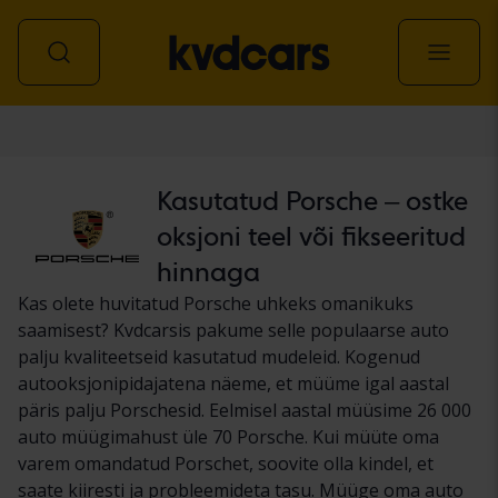
Auto
Kasutatud Porsche – ostke
oksjoni teel või fikseeritud
hinnaga
Kas olete huvitatud Porsche uhkeks omanikuks
saamisest? Kvdcarsis pakume selle populaarse auto
palju kvaliteetseid kasutatud mudeleid. Kogenud
autooksjonipidajatena näeme, et müüme igal aastal
päris palju Porschesid. Eelmisel aastal müüsime 26 000
auto müügimahust üle 70 Porsche. Kui müüte oma
varem omandatud Porschet, soovite olla kindel, et
saate kiiresti ja probleemideta tasu. Müüge oma auto