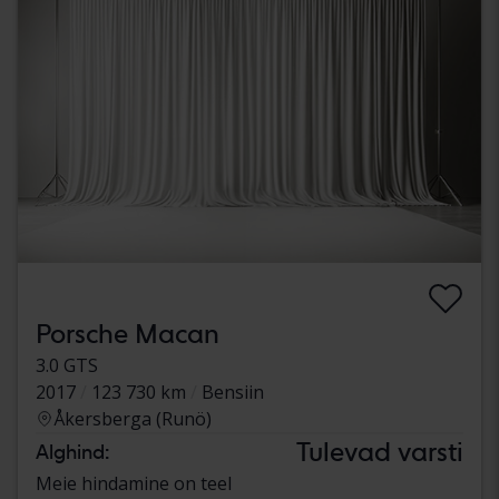
Porsche Macan
3.0 GTS
2017
123 730 km
Bensiin
Åkersberga (Runö)
Tulevad varsti
Alghind:
Meie hindamine on teel