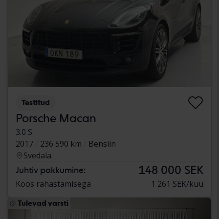
Testitud
Porsche Macan
3.0 S
2017
236 590 km
Bensiin
Svedala
148 000 SEK
Juhtiv pakkumine:
Koos rahastamisega
1 261 SEK/kuu
Tulevad varsti