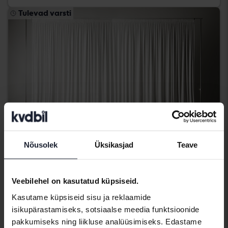
Tulevad varsti
Nõusolek
Üksikasjad
Teave
Porsche Taycan
Veebilehel on kasutatud küpsiseid.
4S
Kasutame küpsiseid sisu ja reklaamide
2021
114 500 km
Elektriline
isikupärastamiseks, sotsiaalse meedia funktsioonide
Getinge
pakkumiseks ning liikluse analüüsimiseks. Edastame