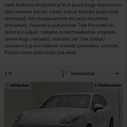
meie Kvdcarsi oksjonitel ja te ei pea kunagi muretsema
tasu saamise pärast. Lisaks pakub Kvdcars palju muid
teenuseid, mis muudavad teie elu auto müümisel
lihtsamaks. Peseme ja puhastame Teie Porschet nii
seest kui väljast, näitame potentsiaalsetele ostjatele,
teeme kogu reklaami, vaatame üle Teie sõiduki
seisukorra ja korraldame omandi ülemineku. Lühidalt,
Kvdcars teeb seda kõike teie eest!
4 tk
Soovitatav
teisipäev
1 Pakkumine