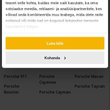
Tulevad varsti
teavet selle kohta, kuidas meie saiti kasutate, ka oma
Alghind:
sotsiaalse meedia, reklaami- ja analüüsipartneritele, kes
Meie hindamine on teel
võivad seda kombineerida muu teabega, mida olete neile
esitanud või mida nad on kogunud teiepoolse teenuste
Näita 4 of 4 tabamust
kasutamise käigus.
Luba kõik
Sõidukid
Porsche
Kohanda
Porschemudelid
Porsche 911
Porsche
Porsche Macan
Cayenne
Porsche
Porsche Taycan
Boxster
Porsche Cayman