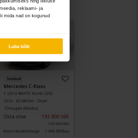
pakkumiseks ning liikluse
meedia, reklaami- ja
või mida nad on kogunud
Vähendatud hind
Luba kõik
Testitud
Mercedes C-Klass
C 220 d 4MATIC Kombi S205
2016
83 680 km
Diisel
Kungälv (Ellesbo)
Osta otse
192 800 SEK
199 800 SEK
Koos rahastamisega
1 643 SEK/kuu