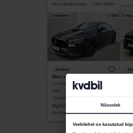
Koos rahastamisega
1 601 SEK/kuu
teisipäev
Uus!
aug
Testitud
Tes
Mercedes CLA
Mer
CLA 250 Coupé C118
CLA 
2021
125 480 km
Bensiin
2018
Uppsala
Å
Nõusolek
Alghind:
165 000 SEK
Juh
pak
Koos rahastamisega
1 406 SEK/kuu
Koos
Veebilehel on kasutatud küp
Ost