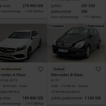
a otse
274 900 SEK
Juhtiv
201 500
pakkumine:
SEK
 rahastamisega
2 343 SEK/kuu
Koos rahastamisega
1 717 SEK/kuu
teisipäev
3 Pakkumised
Sertifitseeritud
Testitud
cedes A-Klass
Mercedes B-Klass
0 d 5dr W176
B 170
89 670 km
Diisel
2008
172 980 km
Bensiin
ngälv (Ellesbo)
Åkersberga (Runö)
a otse
189 800 SEK
Juhtiv pakkumine:
1 500 SEK
 rahastamisega
1 617 SEK/kuu