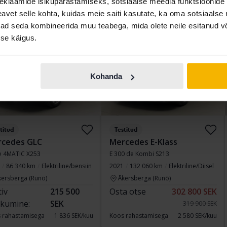
eklaamide isikupärastamiseks, sotsiaalse meedia funktsioonide 
189 800 SEK
182 800 SEK
vet selle kohta, kuidas meie saiti kasutate, ka oma sotsiaalse 
 rahastamisega
1 507 SEK/kuu
Koos rahastamisega
1 421 SEK/kuu
ivad seda kombineerida muu teabega, mida olete neile esitanud 
se käigus.
ipäev
4 Pakkumised
Vähendatud hind
Kohanda
titud
Testitud
cedes GLC
Mercedes E-Klass
e 4MATIC X253
E 300 de Kombi S213
86 340 km
Elektriline/bensiin
2021
132 060 km
Elektriline/Diisel
kersberga (Runö)
Åkersberga (Runö)
tiv
215 500
Osta otse
302 800 SEK
kumine:
SEK
319 900 SEK
 rahastamisega
1 836 SEK/kuu
Koos rahastamisega
2 580 SEK/kuu