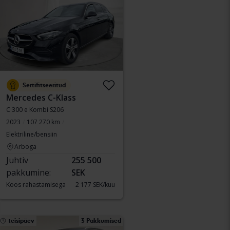
Sertifitseeritud
Mercedes C-Klass
C 300 e Kombi S206
2023
107 270 km
Elektriline/bensiin
Arboga
Juhtiv
255 500
pakkumine:
SEK
Koos rahastamisega
2 177 SEK/kuu
teisipäev
3 Pakkumised