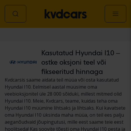
Auto
Kasutatud Hyundai I10 –
ostke oksjoni teel või
fikseeritud hinnaga
Kvdcarsis saame aidata teil müüa või osta kasutatud
Hyundai I10. Eelmisel aastal müüsime oma
veebioksjonitel üle 28 000 sõiduki, millest mitmed olid
Hyundai I10. Meie, Kvdcars, teame, kuidas teha oma
Hyundai I10 müümine lihtsaks ja lihtsaks. Kui kavatsete
oma Hyundai I10 üksinda maha müüa, on teil ees palju
aeganõudvaid jõupingutusi, mille eest saame teie eest
hoolitseda! Kas soovite tõesti oma Hyundai I10 pesta ja