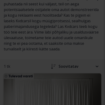
puhastada nii seest kui väljast, teil on aega
potentsiaalsetele ostjatele oma autot demonstreerida
ja kogu reklaami eest hoolitseda? Kas te pigem ei
laseks Kvdcarsil kogu müügiprotsessi, sealhulgas
paberimajandusega tegeleda? Las Kvdcars teeb kogu
töö teie eest ära. Viime läbi põhjaliku ja usaldusväärse
ülevaatuse, toimetame teie autod uuele omanikule
ning te ei pea ootama, et saaksite oma makse
turvaliselt ja kiiresti kätte saada.
1 tk
Soovitatav
Tulevad varsti