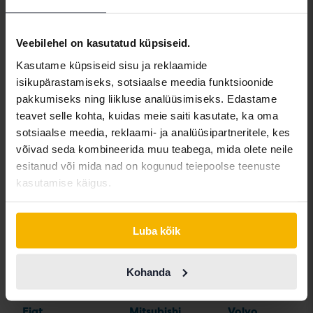
Aston Martin
Iveco
Polestar
Audi
Jaguar
Porsche
Veebilehel on kasutatud küpsiseid.
Bentley
Jeep
Renault
Kasutame küpsiseid sisu ja reklaamide
isikupärastamiseks, sotsiaalse meedia funktsioonide
BMW
KIA
Rolls-Royce
pakkumiseks ning liikluse analüüsimiseks. Edastame
BYD
Land Rover
Saab
teavet selle kohta, kuidas meie saiti kasutate, ka oma
sotsiaalse meedia, reklaami- ja analüüsipartneritele, kes
Cadillac
Lexus
SEAT
võivad seda kombineerida muu teabega, mida olete neile
Chevrolet
Lynk&Co
Skoda
esitanud või mida nad on kogunud teiepoolse teenuste
kasutamise käigus.
Chrysler
Maserati
Subaru
Citroen
Mazda
Suzuki
Luba kõik
Dacia
Mercedes
Tesla
Dodge
MG
Toyota
Kohanda
Ferrari
MINI
Volkswagen
Fiat
Mitsubishi
Volvo