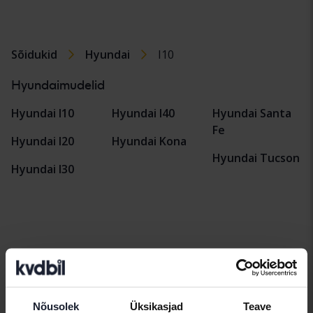
Sõidukid
Hyundai
I10
Hyundaimudelid
Hyundai I10
Hyundai I40
Hyundai Santa
Fe
Hyundai I20
Hyundai Kona
Hyundai Tucson
Hyundai I30
Automargid
Alfa Romeo
Hyundai
Peugeot
Nõusolek
Üksikasjad
Teave