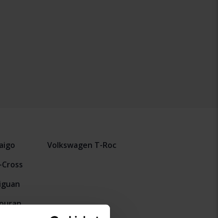
aigo
Volkswagen T-Roc
-Cross
iguan
ouran