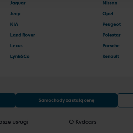
Jaguar
Nissan
Jeep
Opel
KIA
Peugeot
Land Rover
Polestar
Lexus
Porsche
Lynk&Co
Renault
Samochody za stałą cenę
sze usługi
O Kvdcars