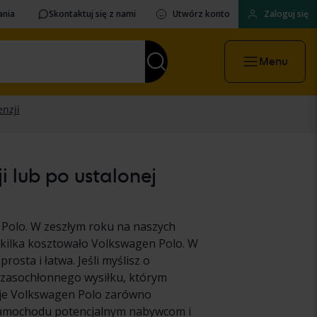
ania
Skontaktuj się z nami
Utwórz konto
Zaloguj się
Menu
 lub po ustalonej
Polo. W zeszłym roku na naszych
 kilka kosztowało Volkswagen Polo. W
osta i łatwa. Jeśli myślisz o
czasochłonnego wysiłku, którym
woje Volkswagen Polo zarówno
 samochodu potencjalnym nabywcom i