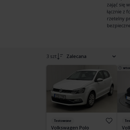
zająć się 
łącznie z 
rzetelny p
bezpieczne
3 szt
Zalecana
wto
Testowane
Te
Volkswagen Polo
Vol