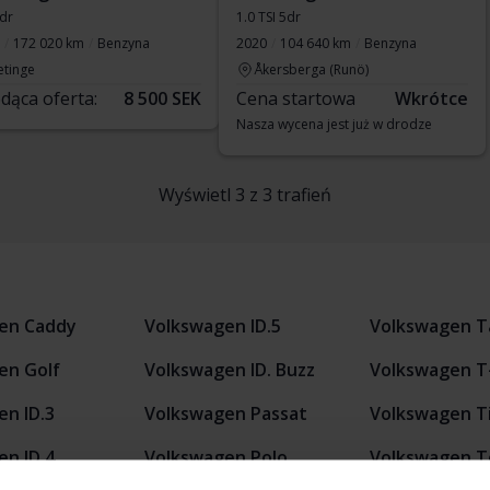
5dr
1.0 TSI 5dr
172 020 km
Benzyna
2020
104 640 km
Benzyna
etinge
Åkersberga (Runö)
dąca oferta:
8 500 SEK
Cena startowa
Wkrótce
Nasza wycena jest już w drodze
Wyświetl 3 z 3 trafień
en Caddy
Volkswagen ID.5
Volkswagen T
en Golf
Volkswagen ID. Buzz
Volkswagen T
n ID.3
Volkswagen Passat
Volkswagen T
n ID.4
Volkswagen Polo
Volkswagen T