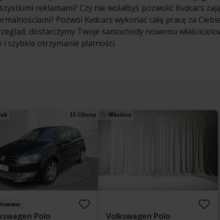
wszystkimi reklamami? Czy nie wolałbyś pozwolić Kvdcars zaj
formalnościami? Pozwól Kvdcars wykonać całą pracę za Cieb
rzegląd, dostarczymy Twoje samochody nowemu właścicielowi
 i szybkie otrzymanie płatności.
rek
13 Oferty
Wkrótce
stowane
kswagen Polo
Volkswagen Polo