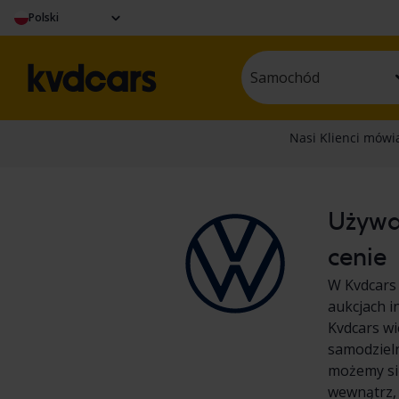
Polski
Samochód
Używa
cenie
W Kvdcars
aukcjach i
Kvdcars wi
samodziel
możemy się
wewnątrz,