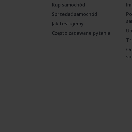
Kup samochód
Im
Sprzedać samochód
Po
sa
Jak testujemy
Ub
Często zadawane pytania
Tr
Od
sp