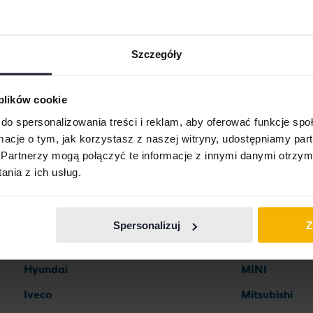
Szczegóły
 plików cookie
Marki samochodów
do spersonalizowania treści i reklam, aby oferować funkcje sp
ormacje o tym, jak korzystasz z naszej witryny, udostępniamy p
Partnerzy mogą połączyć te informacje z innymi danymi otrzym
Ferrari
Maserati
nia z ich usług.
Fiat
Mazda
Ford
Mercedes
Spersonalizuj
Z
Honda
MG
Hyundai
MINI
Iveco
Mitsubishi