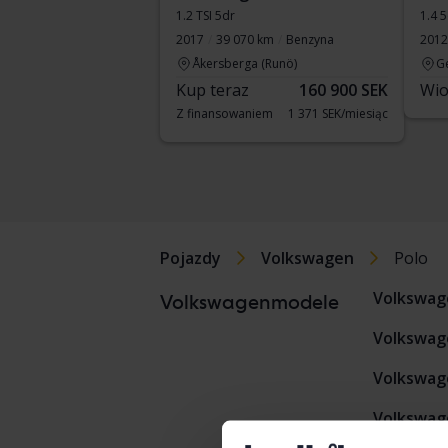
1.2 TSI 5dr
1.4 
2017
39 070 km
Benzyna
2012
Åkersberga (Runö)
G
Kup teraz
160 900 SEK
Wio
Z finansowaniem
1 371 SEK/miesiąc
Pojazdy
Volkswagen
Polo
Volkswag
Volkswagenmodele
Volkswag
Volkswage
Volkswage