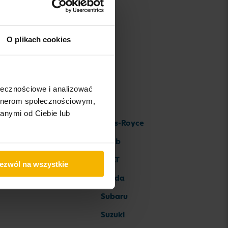
O plikach cookies
ołecznościowe i analizować
artnerom społecznościowym,
anymi od Ciebie lub
Rolls-Royce
Saab
SEAT
ezwól na wszystkie
Skoda
Subaru
Suzuki