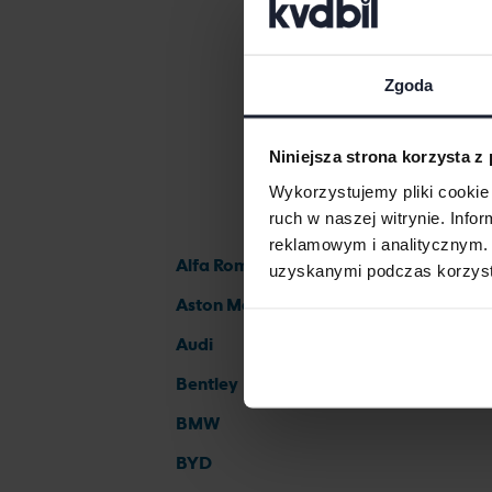
Zgoda
Niniejsza strona korzysta z
Wykorzystujemy pliki cookie 
ruch w naszej witrynie. Inf
reklamowym i analitycznym. 
Alfa Romeo
uzyskanymi podczas korzysta
Aston Martin
Audi
Bentley
BMW
BYD