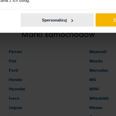
nia z ich usług.
Spersonalizuj
Z
Marki samochodów
Ferrari
Maserati
Fiat
Mazda
Ford
Mercedes
Honda
MG
Hyundai
MINI
Iveco
Mitsubishi
Jaguar
Nissan