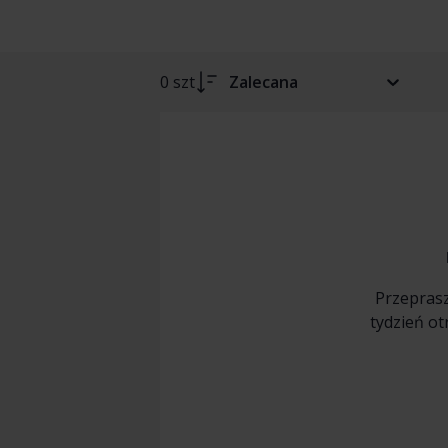
0 szt
Zalecana
Przeprasz
tydzień o