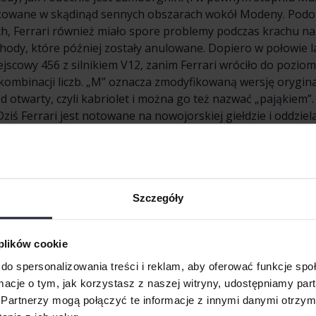
odukowane w skądinąd sennych obszarach wokół Modeny. Podo
Ferrari również miało spore problemy podczas krachu na gi
dy, które później zostały anulowane. Dopiero w połowie la
iejscowy 456 z silnikiem V12, zanim Ferrari wróciło do pozio
po kombinacji liczb. „M” oznacza zmodyfikowaną wersję orygi
otwarty, czyli kabriolet i można go też nazwać „pająkiem”.
ziś Ferrari jest notowane na nowojorskiej giełdzie i oddziela 
 sukcesem, a cena giełdowa szybko rosła od kursu wprowad
północnych Włoszech, od rozpoczęcia produkcji w latach cz
 co nie jest niespodzianką, wyścigowa czerwień „Rosso Corsa
Szczegóły
 plików cookie
F430
do spersonalizowania treści i reklam, aby oferować funkcje sp
ormacje o tym, jak korzystasz z naszej witryny, udostępniamy p
Partnerzy mogą połączyć te informacje z innymi danymi otrzym