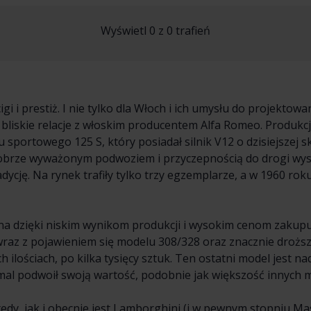
Wyświetl 0 z 0 trafień
gi i prestiż. I nie tylko dla Włoch i ich umysłu do projekto
ła bliskie relacje z włoskim producentem Alfa Romeo. Prod
portowego 125 S, który posiadał silnik V12 o dzisiejszej 
obrze wyważonym podwoziem i przyczepnością do drogi wyst
dycję. Na rynek trafiły tylko trzy egzemplarze, a w 1960 rok
a dzięki niskim wynikom produkcji i wysokim cenom zakupu,
 wraz z pojawieniem się modelu 308/328 oraz znacznie droż
 ilościach, po kilka tysięcy sztuk. Ten ostatni model jest n
emal podwoił swoją wartość, podobnie jak większość innych m
y, jak i obecnie jest Lamborghini (i w pewnym stopniu Mas