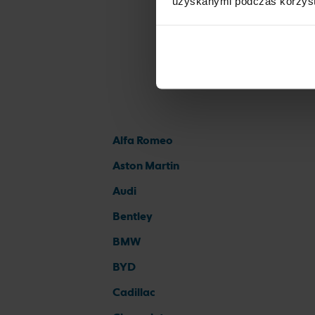
uzyskanymi podczas korzysta
Alfa Romeo
Aston Martin
Audi
Bentley
BMW
BYD
Cadillac