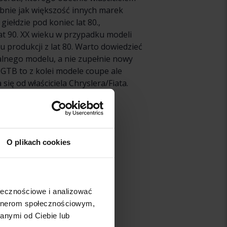
bnie jak większość innych marek
ełdzie pod koniec lat 80.,
t 90. XX wieku w przypadku modeli
mu produkcji z lat 80. Warto dowiedzieć
nalnego modelu, a nie zupełnie nowy
 GTB to z kolei modele coupe ale
się od właściciela Chryslera/Fiata.
zającego. Samochody są nadal
terdziestych XX wieku.
”.
O plikach cookies
ołecznościowe i analizować
artnerom społecznościowym,
anymi od Ciebie lub