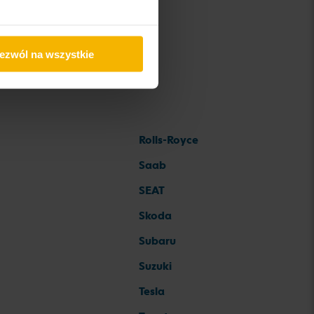
ezwól na wszystkie
Rolls-Royce
Saab
SEAT
Skoda
Subaru
Suzuki
Tesla