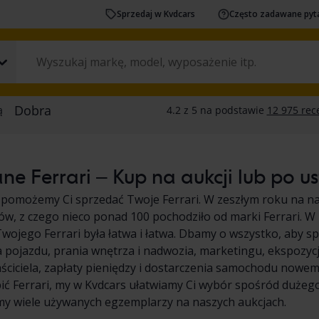
Sprzedaj w Kvdcars
Często zadawane pyt
e Ferrari – Kup na aukcji lub po us
pomożemy Ci sprzedać Twoje Ferrari. W zeszłym roku na na
, z czego nieco ponad 100 pochodziło od marki Ferrari. W
wojego Ferrari była łatwa i łatwa. Dbamy o wszystko, aby s
 pojazdu, prania wnętrza i nadwozia, marketingu, ekspozyc
ściciela, zapłaty pieniędzy i dostarczenia samochodu nowemu 
ić Ferrari, my w Kvdcars ułatwiamy Ci wybór spośród dużeg
my wiele używanych egzemplarzy na naszych aukcjach.