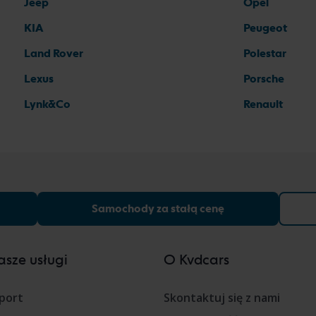
Jeep
Opel
KIA
Peugeot
Land Rover
Polestar
Lexus
Porsche
Lynk&Co
Renault
Samochody za stałą cenę
sze usługi
O Kvdcars
port
Skontaktuj się z nami