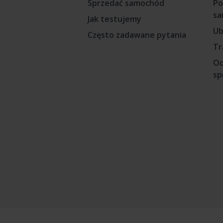
Sprzedać samochód
Po
sa
Jak testujemy
Ub
Często zadawane pytania
Tr
Od
sp