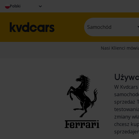
Polski
Samochód
Używan
W Kvdcars 
samochodów
sprzedaż T
testowania
zmiany wła
chcesz kup
sprzedaje