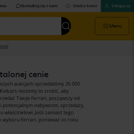
ania
Skontaktuj się z nami
Utwórz konto
Zaloguj się
Menu
talonej cenie
szych aukcjach sprzedaliśmy 26 000
 Kvdcars możemy to zrobić, aby
przedać Twoje Ferrari, począwszy od
ji potencjalnym nabywcom, sprzedaży,
właścicielowi. Jeśli zamiast tego
o wyboru Ferrari, ponieważ co roku