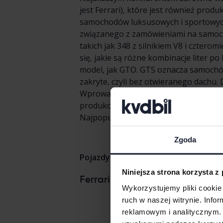
jest Ferrari), które jest również pr
samochodów luksusowych i sportowych, 
związanego z zamówieniami na samocho
takich jak 348 z silnikiem V8 i czterom
się, jakie są różne kombinacje liter 
model, jak GTO. GTS oznacza samochód 
zakryte, czyli bez otwieranego dachu. D
Wprowadzenie było dla marki wielkim
produkowane w fabryce w Maranello w 
Najpopularniejszym kolorem jest dziś,
Zgoda
Pojazdy
Ferrari
Niniejsza strona korzysta z
Ferrari 
Ferrarimodele
Wykorzystujemy pliki cookie 
ruch w naszej witrynie. Inf
reklamowym i analitycznym. 