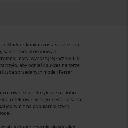
wania. Marka z koniem została założona
ukcję samochodów osobowych
skromnej mocy, wynoszącej łącznie 118
arczyło, aby odnieść sukces na torze
u liczba sprzedanych modeli Ferrari
 co również przełożyło się na dobre
szego i efektowniejszego Testarossana,
adal jednym z najpopularniejszych
odeli.
erati, którego obecnie właścicielem