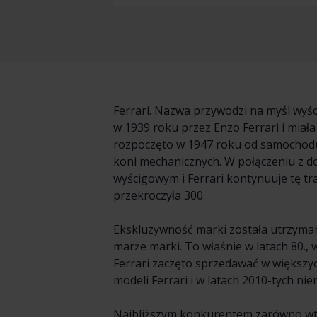
Ferrari. Nazwa przywodzi na myśl wyści
w 1939 roku przez Enzo Ferrari i mia
rozpoczęto w 1947 roku od samochodu s
koni mechanicznych. W połączeniu z d
wyścigowym i Ferrari kontynuuje tę tra
przekroczyła 300.
Ekskluzywność marki została utrzyman
marże marki. To właśnie w latach 80.,
Ferrari zaczęto sprzedawać w większych
modeli Ferrari i w latach 2010-tych ni
Najbliższym konkurentem zarówno wted