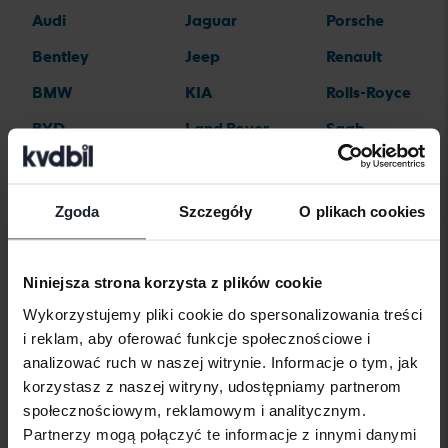
Audi
Jaguar
Porsche
Bentley
Jeep
Renault
BMW
KIA
Rolls-Royce
BYD
Land Rover
Saab
Cadillac
Lexus
SEAT
Chevrolet
Lynk&Co
Skoda
Zgoda
Szczegóły
O plikach cookies
Chrysler
Maserati
Subaru
Citroen
Mazda
Suzuki
Niniejsza strona korzysta z plików cookie
Dacia
Mercedes
Tesla
Wykorzystujemy pliki cookie do spersonalizowania treści
i reklam, aby oferować funkcje społecznościowe i
Dodge
MG
Toyota
analizować ruch w naszej witrynie. Informacje o tym, jak
Ferrari
MINI
Volkswagen
korzystasz z naszej witryny, udostępniamy partnerom
społecznościowym, reklamowym i analitycznym.
Fiat
Mitsubishi
Volvo
Partnerzy mogą połączyć te informacje z innymi danymi