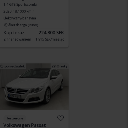
1.4 GTE Sportscombi
2020
87 000 km
Elektryczny/benzyna
Åkersberga (Runö)
Kup teraz
224 800 SEK
Z finansowaniem
1 915 SEK/miesiąc
poniedziałek
29 Oferty
Testowane
Volkswagen Passat