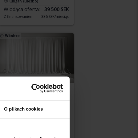
Kungälv (Ellesbo)
Wiodąca oferta:
39 500 SEK
Z finansowaniem
336 SEK/miesiąc
Wkrótce
Volkswagen Passat
1.4 GTE Sportscombi
O plikach cookies
2023
47 860 km
Elektryczny/benzyna
Uppsala
Cena startowa
Wkrótce