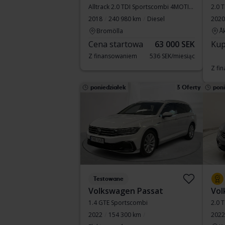
Alltrack 2.0 TDI Sportscombi 4MOTION
2.0 
2018
240 980 km
Diesel
2020
Bromölla
Å
Cena startowa
63 000 SEK
Kup
Z finansowaniem
536 SEK/miesiąc
Z fi
poniedziałek
3 Oferty
poni
Testowane
Volkswagen Passat
Vol
1.4 GTE Sportscombi
2.0 
2022
154 300 km
2022