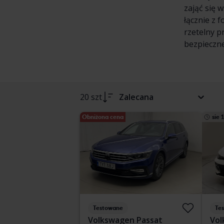
zająć się 
łącznie z 
rzetelny p
bezpieczne
20 szt
Zalecana
Obniżona cena
sie 
Testowane
Te
Volkswagen Passat
Vol