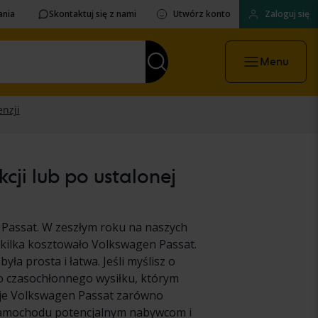
ania
Skontaktuj się z nami
Utwórz konto
Zaloguj się
Menu
ji lub po ustalonej
Passat. W zeszłym roku na naszych
 kilka kosztowało Volkswagen Passat.
a prosta i łatwa. Jeśli myślisz o
o czasochłonnego wysiłku, którym
woje Volkswagen Passat zarówno
 samochodu potencjalnym nabywcom i