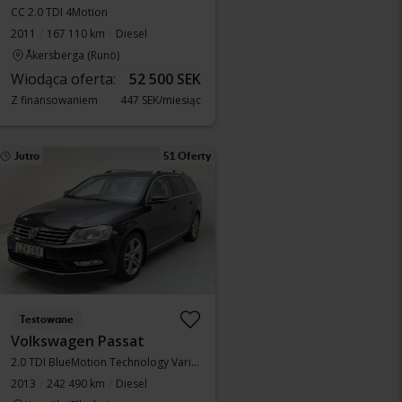
CC 2.0 TDI 4Motion
2011
167 110 km
Diesel
Åkersberga (Runö)
Wiodąca oferta:
52 500 SEK
Z finansowaniem
447 SEK/miesiąc
Jutro
51 Oferty
Testowane
Volkswagen Passat
2.0 TDI BlueMotion Technology Variant 4Motion
2013
242 490 km
Diesel