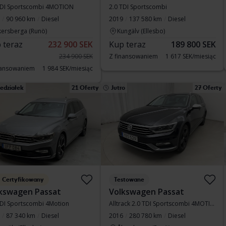
TDI Sportscombi 4MOTION
2.0 TDI Sportscombi
90 960 km
Diesel
2019
137 580 km
Diesel
kersberga (Runö)
Kungälv (Ellesbo)
 teraz
232 900 SEK
Kup teraz
189 800 SEK
234 900 SEK
Z finansowaniem
1 617 SEK/miesiąc
nansowaniem
1 984 SEK/miesiąc
edziałek
21 Oferty
Jutro
27 Oferty
Certyfikowany
Testowane
kswagen Passat
Volkswagen Passat
TDI Sportscombi 4Motion
Alltrack 2.0 TDI Sportscombi 4MOTION
87 340 km
Diesel
2016
280 780 km
Diesel