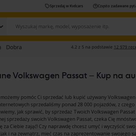
Sprzedaj w Kvdcars
Często zadawane pyt
ne Volkswagen Passat – Kup na aukc
 możemy pomóc Ci sprzedać lub kupić używany Volkswagen 
nternetowych sprzedaliśmy ponad 28 000 pojazdów, z czego
wiemy, jak sprawić, by sprzedaż Twoich Volkswagen Passat był
nej sprzedaży swoich Volkswagen Passat, czeka Cię mnóstw
 za Ciebie zająć! Czy naprawdę chcesz umyć i wyczyścić s
 jak i na zewnątrz, mieć czas na zaprezentowanie swojego