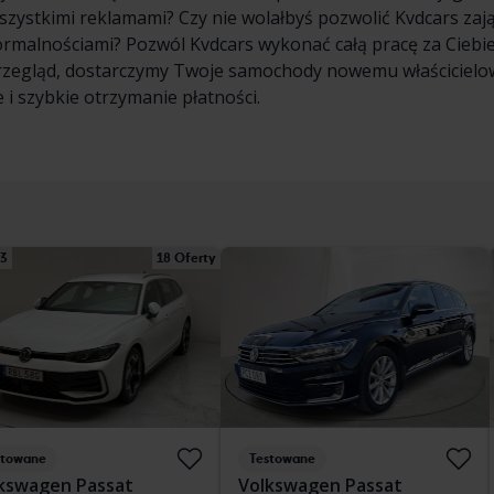
wszystkimi reklamami? Czy nie wolałbyś pozwolić Kvdcars zaj
formalnościami? Pozwól Kvdcars wykonać całą pracę za Cieb
rzegląd, dostarczymy Twoje samochody nowemu właścicielowi
 i szybkie otrzymanie płatności.
13
18 Oferty
stowane
Testowane
kswagen Passat
Volkswagen Passat