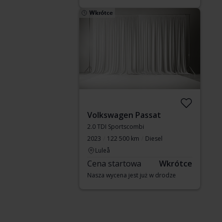
Wkrótce
Volkswagen Passat
2.0 TDI Sportscombi
2023
122 500 km
Diesel
Luleå
Cena startowa
Wkrótce
Nasza wycena jest już w drodze