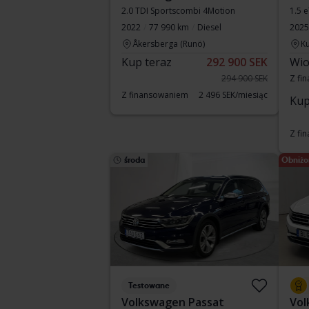
2.0 TDI Sportscombi 4Motion
1.5 
2022
77 990 km
Diesel
2025
Åkersberga (Runö)
Ku
Kup teraz
292 900 SEK
Wio
294 900 SEK
Z fi
Z finansowaniem
2 496 SEK/miesiąc
Kup
Z fi
środa
Obniżo
Testowane
Volkswagen Passat
Vol