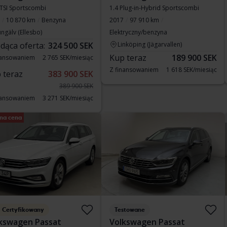
eTSI Sportscombi
1.4 Plug-in-Hybrid Sportscombi
10 870 km
Benzyna
2017
97 910 km
ngälv (Ellesbo)
Elektryczny/benzyna
dąca oferta:
324 500 SEK
Linköping (Jägarvallen)
Kup teraz
189 900 SEK
nansowaniem
2 765 SEK/miesiąc
Z finansowaniem
1 618 SEK/miesiąc
 teraz
383 900 SEK
389 900 SEK
nansowaniem
3 271 SEK/miesiąc
na cena
Certyfikowany
Testowane
kswagen Passat
Volkswagen Passat