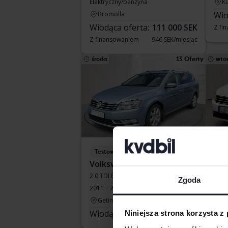
Elektryczny/benzyna
Ku
Bromölla
Wio
Wiodąca oferta:
111 000 SEK
Z fi
Z finansowaniem
946 SEK/miesiąc
środa
13 Oferty
wto
Testowane
Te
Volkswagen Passat
Vol
2.0 TDI BlueMotion Technology Variant 4Motion
1.4 T
Zgoda
2011
299 470 km
Diesel
2012
Getinge
Å
Wiodąca oferta:
19 500 SEK
Wio
Niniejsza strona korzysta z