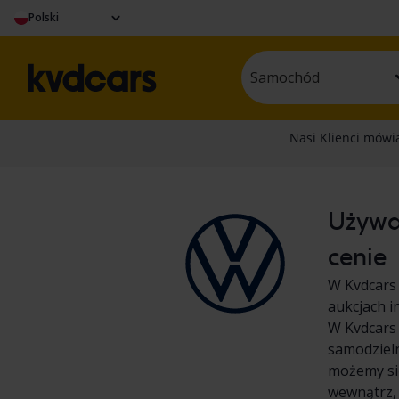
Polski
Samochód
Używa
cenie
W Kvdcars
aukcjach i
W Kvdcars 
samodziel
możemy się
wewnątrz,