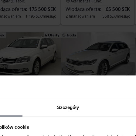
ngälv (Ellesbo)
Åkersberga (Runö)
dąca oferta:
175 500 SEK
Wiodąca oferta:
65 500 SEK
nansowaniem
1 495 SEK/miesiąc
Z finansowaniem
558 SEK/miesiąc
rek
6 Oferty
środa
stowane
Testowane
kswagen Passat
Volkswagen Passat
GI EcoFuel Variant
2.0 TDI BiTurbo Sportscombi 4MOTION
Szczegóły
146 640 km
Benzyna/metan
2016
144 190 km
Diesel
kersberga (Runö)
Nyköping
dąca oferta:
3 000 SEK
Cena startowa
65 000 SEK
 plików cookie
Z finansowaniem
554 SEK/miesiąc