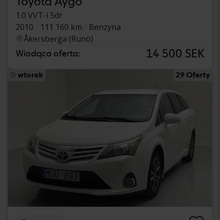
Toyota Aygo
1.0 VVT-i 5dr
2010
111 160 km
Benzyna
Åkersberga (Runö)
14 500 SEK
Wiodąca oferta:
wtorek
29 Oferty