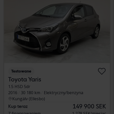
Testowane
Toyota Yaris
1.5 HSD 5dr
2016
30 180 km
Elektryczny/benzyna
Kungälv (Ellesbo)
149 900 SEK
Kup teraz
Z finansowaniem
1 278 SEK/miesiąc