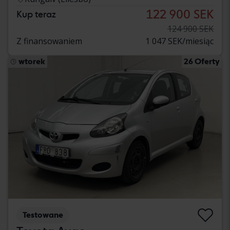
122 900 SEK
Kup teraz
124 900 SEK
Z finansowaniem
1 047 SEK/miesiąc
wtorek
26 Oferty
Testowane