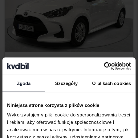
Testowane
Toyota Yaris
1.5 Hybrid 5dr
Zgoda
Szczegóły
O plikach cookies
2021
144 140 km
Elektryczny/benzyna
Bromölla
70 500 SEK
Wiodąca oferta:
Niniejsza strona korzysta z plików cookie
Z finansowaniem
601 SEK/miesiąc
Wykorzystujemy pliki cookie do spersonalizowania treści
i reklam, aby oferować funkcje społecznościowe i
Jutro
24 Oferty
analizować ruch w naszej witrynie. Informacje o tym, jak
korzystasz z naszej witryny, udostępniamy partnerom