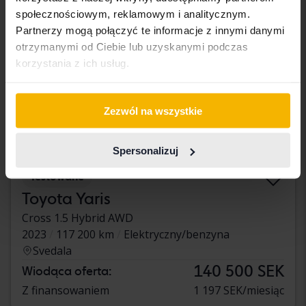
społecznościowym, reklamowym i analitycznym.
Partnerzy mogą połączyć te informacje z innymi danymi
otrzymanymi od Ciebie lub uzyskanymi podczas
korzystania z ich usług.
Zezwól na wszystkie
Spersonalizuj
Testowane
Toyota Yaris
Cross 1.5 Hybrid AWD
2023
117 200 km
Elektryczny/benzyna
Svedala
140 500 SEK
Wiodąca oferta:
Z finansowaniem
1 197 SEK/miesiąc