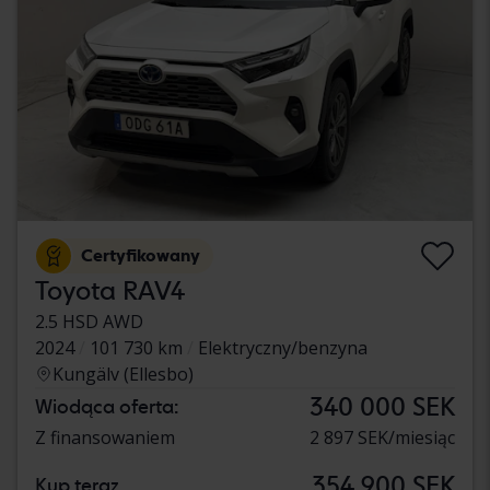
Certyfikowany
Toyota RAV4
2.5 HSD AWD
2024
101 730 km
Elektryczny/benzyna
Kungälv (Ellesbo)
340 000 SEK
Wiodąca oferta:
Z finansowaniem
2 897 SEK/miesiąc
354 900 SEK
Kup teraz